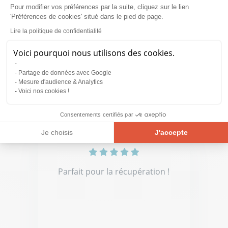
Pour modifier vos préférences par la suite, cliquez sur le lien
Le client n'a pas laissé de
'Préférences de cookies' situé dans le pied de page.
commentaire.
Lire la politique de confidentialité
Voici pourquoi nous utilisons des cookies.
Partage de données avec Google
Mesure d'audience & Analytics
Marine L.
Voici nos cookies !
06.08.2026
Consentements certifiés par
Je choisis
J'accepte
Plateforme de Gestion du Consentement : Personnalisez vos Opt
Axeptio consent
Notre plateforme vous permet d'adapter et de gérer vos paramètre
Parfait pour la récupération !