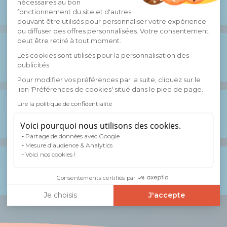
nécessaires au bon
BIO
fonctionnement du site et d'autres
pouvant être utilisés pour personnaliser votre expérience
ou diffuser des offres personnalisées. Votre consentement
peut être retiré à tout moment.
Avec quoi
Les cookies sont utilisés pour la personnalisation des
l'associer ?
publicités.
Pour modifier vos préférences par la suite, cliquez sur le
lien 'Préférences de cookies' situé dans le pied de page.
Lire la politique de confidentialité
La carte des
ingrédients
Voici pourquoi nous utilisons des cookies.
Partage de données avec Google
Mesure d'audience & Analytics
Voici nos cookies !
Vos questions
fréquentes
Consentements certifiés par
Je choisis
J'accepte
Axeptio consent
Plateforme de Gestion du Consentement : Personnalisez vos
Notre plateforme vous permet d'adapter et de gérer vos paramè