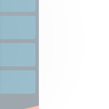
 Options
tres de confidentialité, en garantissant la conformité avec les