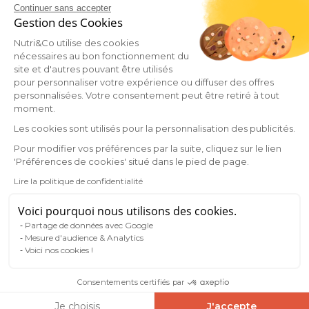
Combien
Continuer sans accepter
prendre de
Gestion des Cookies
gélules ?
Nutri&Co utilise des cookies
nécessaires au bon fonctionnement du
site et d'autres pouvant être utilisés
pour personnaliser votre expérience ou diffuser des offres
Tout savoir sur
personnalisées. Votre consentement peut être retiré à tout
Acide folique
moment.
Les cookies sont utilisés pour la personnalisation des publicités.
Pour modifier vos préférences par la suite, cliquez sur le lien
'Préférences de cookies' situé dans le pied de page.
Avec quoi
l'associer ?
Lire la politique de confidentialité
Voici pourquoi nous utilisons des cookies.
Partage de données avec Google
Mesure d'audience & Analytics
La carte des
Voici nos cookies !
ingrédients
Consentements certifiés par
Je choisis
J'accepte