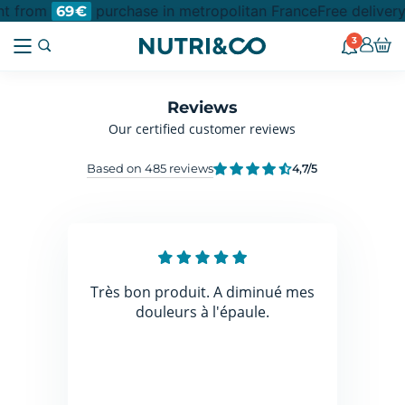
nt from
purchase in metropolitan France
Free delivery
69€
3
Reviews
Our certified customer reviews
Based on 485 reviews
4,7
/5
Très bon produit. A diminué mes
douleurs à l'épaule.