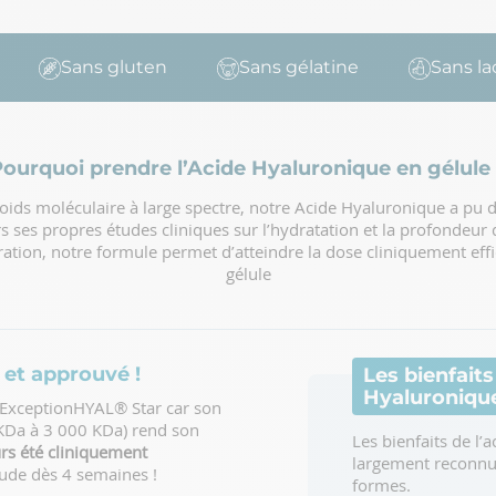
Sans gluten
Sans gélatine
Sans lactos
ourquoi prendre l’Acide Hyaluronique en gélule
oids moléculaire à large spectre, notre Acide Hyaluronique a pu
ers ses propres études cliniques sur l’hydratation et la profondeur 
ation, notre formule permet d’atteindre la dose cliniquement eff
gélule
 et approuvé !
Les bienfaits
Hyaluroniqu
 ExceptionHYAL® Star car son
 KDa à 3 000 KDa) rend son
Les bienfaits de l’
eurs été cliniquement
largement reconnu
tude dès 4 semaines !
formes.