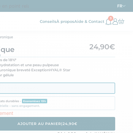
 point relais dès
d’achat en France métropolitaine
69€
FR
3
Conseils
À propos
Aide & Contact
uronique
24,90€
ique
e
es de 18%*
hydratation et une peau pulpeuse
luronique breveté ExceptionHYAL® Star
r gélule
tats durables -
Economisez 15%
trielle – sans engagement.
nement
AJOUTER AU PANIER
|
24,90€