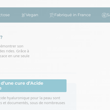
e
Vegan
Fabriqué in France
Sans 
 ?
 démontrer son
des rides. Grâce à
icace en une seule
 d’une cure d’Acide
e
acide hyaluronique pour la peau sont
s et documentés, sous de nombreuses