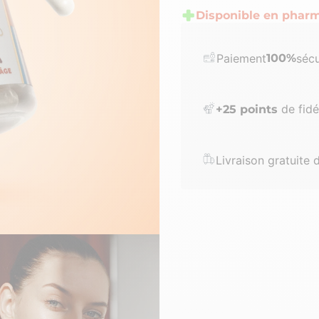
Disponible en pharm
Paiement
100%
sécu
de fidél
+
25
points
Livraison gratuite 