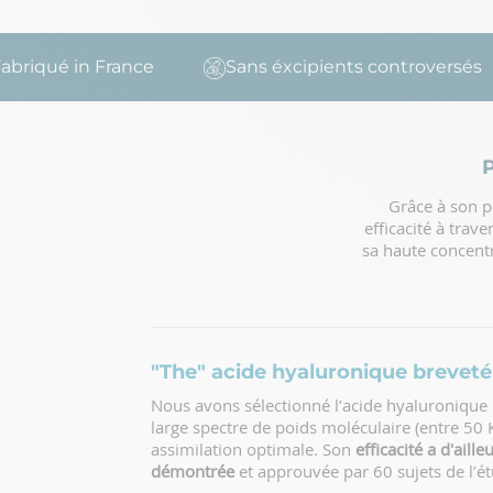
qué in France
Sans éxcipients controversés
P
Grâce à son p
efficacité à trav
sa haute concentr
"The" acide hyaluronique breveté
Nous avons sélectionné l’acide hyaluronique
large spectre de poids moléculaire (entre 50
assimilation optimale. Son
efficacité a d'aill
démontrée
et approuvée par 60 sujets de l’é