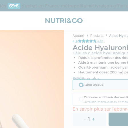
d’achat en France métropolitaine
Livraison offerte en
69€
Accueil
Produits
Acide Hyal
4,6
(482)
Acide Hyaluron
Gélules d’acide hyaluroniqu
Réduit la profondeur des rid
Aide à maintenir une bonne 
Qualité premium : acide hya
Hautement dosé : 200 mg pa
En savoir plus
Quantité
Achat unique
S’abonner et obtenir des résul
Livraison mensuelle ou trimes
En savoir plus sur l’abon