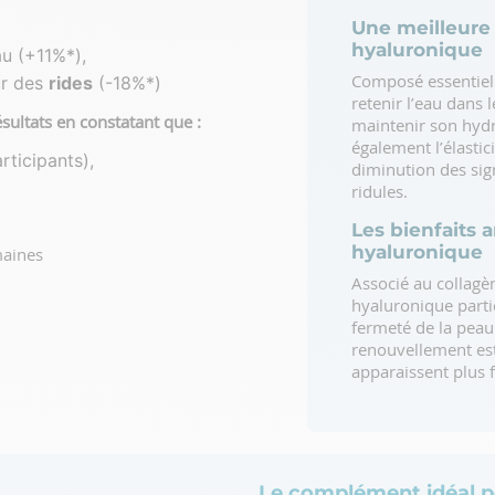
Une meilleure 
hyaluronique
au (+11%*),
Composé essentiel 
eur des
rides
(-18%*)
retenir l’eau dans 
ésultats en constatant que :
maintenir son hydra
également l’élastici
rticipants),
diminution des si
ridules.
Les bienfaits a
hyaluronique
maines
Associé au collagèn
hyaluronique partic
fermeté de la peau.
renouvellement est 
apparaissent plus 
Le complément idéal p