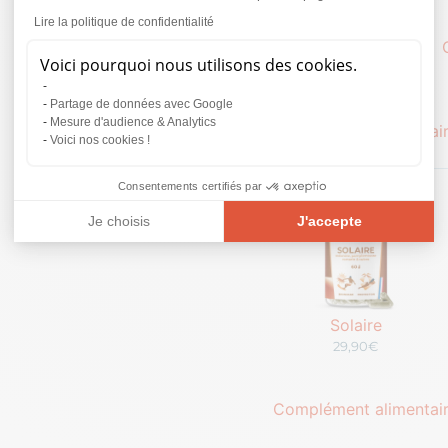
Lire la politique de confidentialité
Collagène Marin
Voici pourquoi nous utilisons des cookies.
30,90€
Partage de données avec Google
Mesure d'audience & Analytics
Complément alimentai
Voici nos cookies !
Consentements certifiés par
Je choisis
J'accepte
Plateforme de Gestion du Consentement : Personnalisez vos O
Axeptio consent
Notre plateforme vous permet d'adapter et de gérer vos paramèt
Solaire
29,90€
Complément alimentair