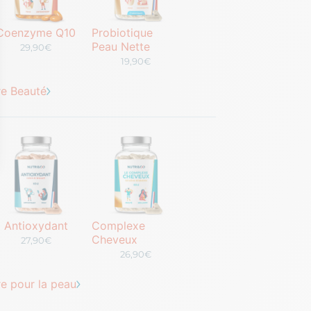
Coenzyme Q10
Probiotique
Peau Nette
29,90€
19,90€
re Beauté
ptions
res de confidentialité, en garantissant la conformité avec les r
Antioxydant
Complexe
Cheveux
27,90€
26,90€
e pour la peau