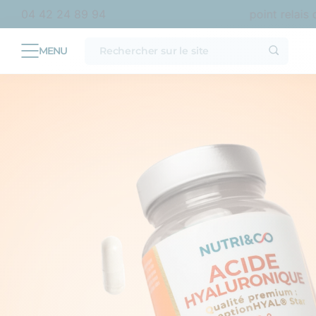
 France métropolitaine
Livraison offerte en point relais dès
04 42 24 89 94