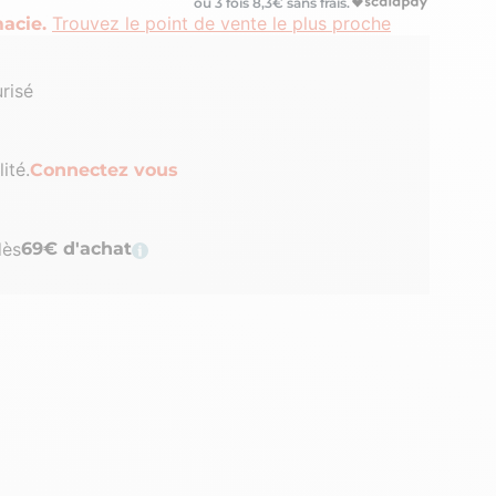
ou 3 fois
8,3
€ sans frais.
Trouvez le point de vente le plus proche
acie.
risé
ité.
Connectez vous
dès
69€ d'achat