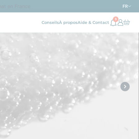
n France métropolitaine
FR
3
Conseils
À propos
Aide & Contact