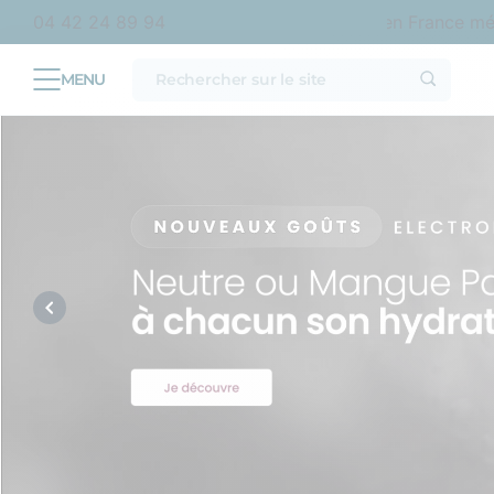
 offerte en point relais dès
d’achat en France métropo
04 42 24 89 94
69€