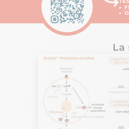
TE
F
La 