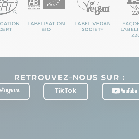
ICATION
LABELISATION
LABEL VEGAN
FAÇO
CERT
BIO
SOCIETY
LABELI
22
RETROUVEZ-NOUS SUR :