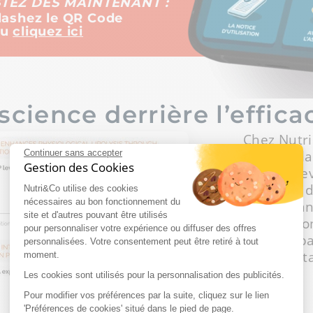
STEZ DÈS MAINTENANT :
lashez le QR Code
Ou
cliquez ici
science derrière l’effica
Chez Nutri
cœur de la
Continuer sans accepter
Gestion des Cookies
science re
sélection 
Nutri&Co utilise des cookies
nécessaires au bon fonctionnement du
des mécan
site et d'autres pouvant être utilisés
l’évaluati
pour personnaliser votre expérience ou diffuser des offres
passant pa
personnalisées. Votre consentement peut être retiré à tout
des résulta
moment.
Les cookies sont utilisés pour la personnalisation des publicités.
Pour modifier vos préférences par la suite, cliquez sur le lien
'Préférences de cookies' situé dans le pied de page.