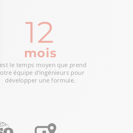
12
mois
’est le temps moyen que prend
otre équipe d’ingénieurs pour
ptions
développer une formule.
res de confidentialité, en garantissant la conformité avec les r