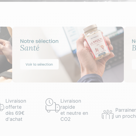
Livraison
Livraison
offerte
rapide
Parrainer
dès 69€
et neutre en
un proch
d'achat
CO2