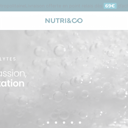
litaine
Livraison offerte en point relais dès
d’achat e
69€