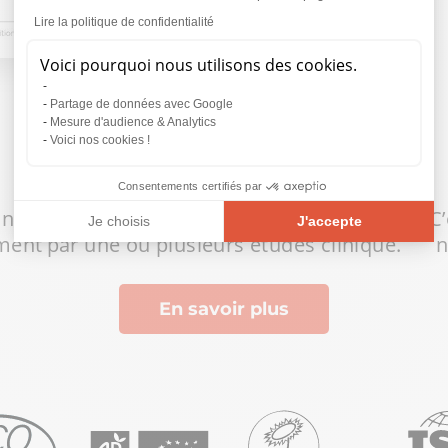
Lire la politique de confidentialité
100
Voici pourquoi nous utilisons des cookies.
Partage de données avec Google
Mesure d'audience & Analytics
Voici nos cookies !
pour cent
Consentements certifiés par
ont
De nos ingrédients sont objectivés
C
Je choisis
J'accepte
ment
par une ou plusieurs études clinique.
n
Plateforme de Gestion du Consentement : Personnalisez vos O
Axeptio consent
Notre plateforme vous permet d'adapter et de gérer vos paramèt
En savoir plus