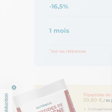
-16,5%
1 mois
*
Voir les références
Tripeptides de
39,90 €
/ 30 
3 collagènes b