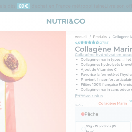
dès
d’achat en France métropolitaine
Livraison offerte
69€
Accueil
Produits
Collagène 
4,5
(2705)
Collagène Mari
Collagène hydrolysé en pou
Collagène marin types I, II et 
Collagènes hydrolysés brevet
Ajout de Vitamine C
Favorise la fermeté et l’hydr
Prévient l'inconfort articulai
Filière 100% française Friends
Collagène marin sans odeur 
En savoir plus
Gamme
Collagène Marin
Goûts
Pêche
Quantité
90g - 15 portions (15
jours)