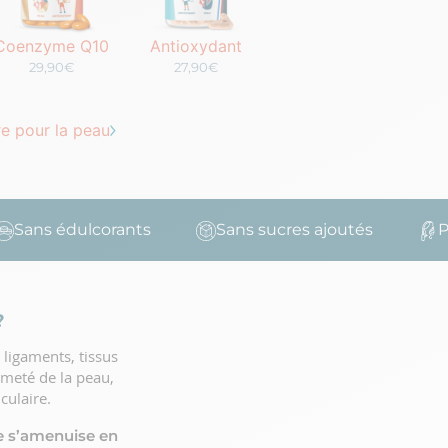
Coenzyme Q10
Antioxydant
29,90€
27,90€
e pour la peau
s édulcorants
Sans sucres ajoutés
Pêche 
?
 ligaments, tissus
rmeté de la peau,
culaire.
ne s’amenuise en