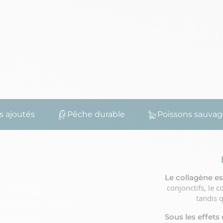
tés
Pêche durable
Poissons sauvages
Le collagène es
conjonctifs, le c
tandis 
Sous les effets