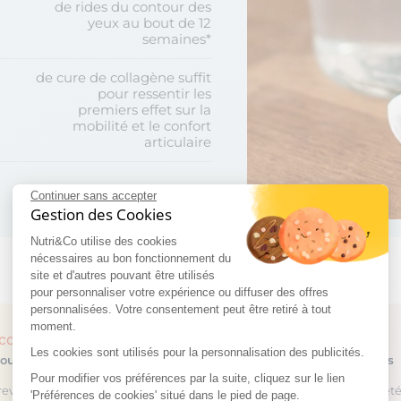
de rides du contour des
yeux au bout de 12
semaines*
de cure de collagène suffit
pour ressentir les
premiers effet sur la
mobilité et le confort
articulaire
Continuer sans accepter
Gestion des Cookies
Nutri&Co utilise des cookies
nécessaires au bon fonctionnement du
site et d'autres pouvant être utilisés
pour personnaliser votre expérience ou diffuser des offres
personnalisées. Votre consentement peut être retiré à tout
moment.
 collagène
Collagène marin
Les cookies sont utilisés pour la personnalisation des publicités.
30,90 €
jours
/ 30 jours
Pour modifier vos préférences par la suite, cliquez sur le lien
revetés
2 collagènes brevet
'Préférences de cookies' situé dans le pied de page.