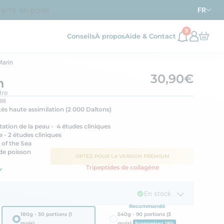
 en point relais dès
d’achat en France métropolitaine
69€
FR
3
Conseils
À propos
Aide & Contact
Marin
30,90€
n
dre
III
és haute assimilation (2 000 Daltons)
atation de la peau - 4 études cliniques
re - 2 études cliniques
 of the Sea
de poisson
OPTEZ POUR LA
VERSION PREMIUM
Tripeptides de collagène
En stock
Recommandé
180g - 30 portions (1
540g - 90 portions (3
mois)
mois)
Economisez 18%