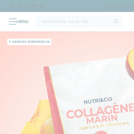
 en France métropolitaine
Livraison offerte en point relais 
04 42 24 89 94
7 ARÔMES DISPONIBLES