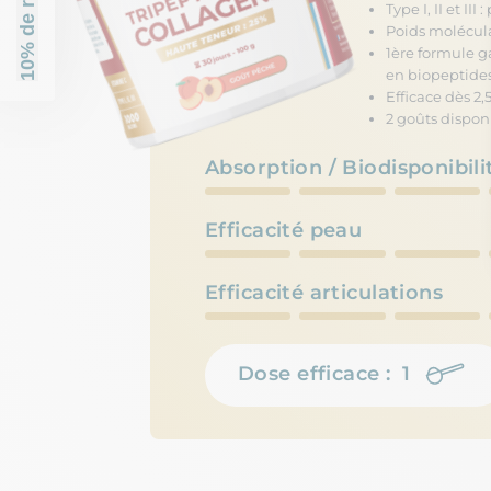
10% de réduction
Type I, II et III
Poids molécula
1ère formule g
en biopeptides
Efficace dès 2,
2 goûts dispon
Absorption / Biodisponibili
Efficacité peau
Efficacité articulations
Dose efficace : 1