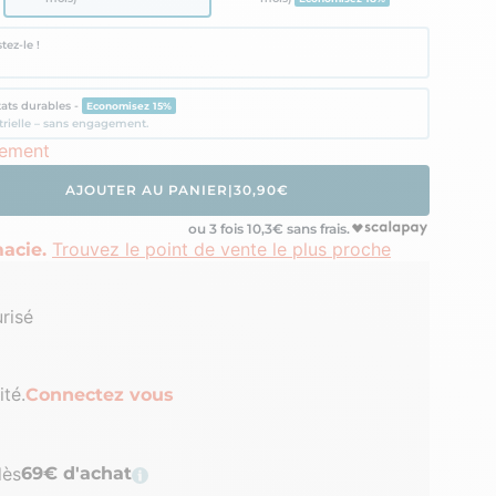
tez-le !
tats durables -
Economisez 15%
trielle – sans engagement.
nement
AJOUTER AU PANIER
|
30,90€
ou 3 fois
10,3
€ sans frais.
Trouvez le point de vente le plus proche
acie.
risé
ité.
Connectez vous
dès
69€ d'achat