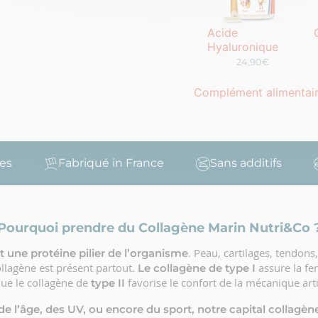
Acide
Hyaluronique
24,90€
Complément alimentair
Fabriqué in France
Sans additifs
San
Pourquoi prendre du Collagène Marin Nutri&Co 
. Peau, cartilages, tendons,
t une protéine pilier de l’organisme
ollagène est présent partout.
assure la fe
Le collagène de type I
que le collagène de
favorise le confort de la mécanique arti
type II
 de l’âge, des UV, ou encore du sport, notre capital collagè