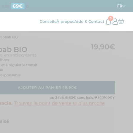
ès
d’achat en France métropolitaine
69€
FR
3
Conseils
À propos
Aide & Contact
Baobab BIO
19,90€
bab BIO
he en antioxydants
ibres
et à réguler le transit
lé
 responsable
AJOUTER AU PANIER
|
19,90€
ou 3 fois
6,63
€ sans frais.
Trouvez le point de vente le plus proche
acie.
risé