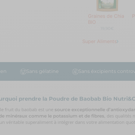
Graines de Chia
P
BIO
19,90€
Super Aliments
Sans gélatine
Sans éxcipients controvers
urquoi prendre la Poudre de Baobab Bio Nutri&C
 le fruit du baobab est une
source exceptionnelle d’antioxyd
, des qualités 
 de minéraux comme le potassium et de fibres
un véritable superaliment à intégrer dans votre alimentation quo