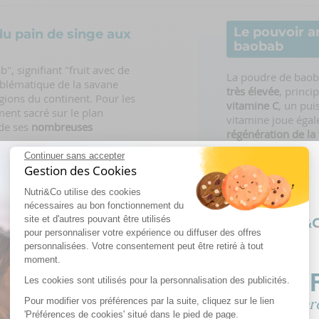
Le pouvoir a
du pain de singe aux
baobab
, signifiant "fruit avec de
La poudre de bao
blématique de la savane
très élevée
, princi
gions du continent. Pour les
vitamine C
, un pui
ent sacré sur le plan
vitamine joue égal
 de ses
nombreuses
régénération de la
propriétés antioxy
Continuer sans accepter
aux comme la diarrhée et la
Gestion des Cookies
Un des super-a
harmacie", "arbre magique" ou
antioxydants
Nutri&Co utilise des cookies
bres, minéraux et vitamines,
le
Par conséquent, l’
nécessaires au bon fonctionnement du
pain de singe,
et constitue un
site et d'autres pouvant être utilisés
Absorbance Capacit
l’alimentation.
pour personnaliser votre expérience ou diffuser des offres
capacité d’un alime
personnalisées. Votre consentement peut être retiré à tout
la poudre de baob
moment.
μmol TE*/100 g
. C
nombreux légumes 
-10% OF
Les cookies sont utilisés pour la personnalisation des publicités.
antioxydantes, com
Pour modifier vos préférences par la suite, cliquez sur le lien
Sur votre premiè
d'environ 1 500 μ
'Préférences de cookies' situé dans le pied de page.