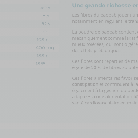
Une grande richesse en
40,5
Les fibres du baobab jouent
un
18,5
notamment en régulant le transi
30,3
0
La poudre de baobab contient
mécaniquement comme laxatif,
108 mg
mieux tolérées, qui sont digéré
400 mg
des effets prébiotiques.
188 mg
Ces fibres sont réparties de ma
1855 mg
égale de 50 % de fibres soluble
Ces fibres alimentaires favoris
constipation
et contribuent à l
également à la gestion du poids
adaptées à une alimentation
l
santé cardiovasculaire en mai