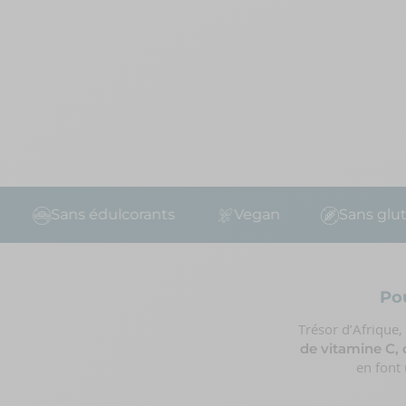
Sans édulcorants
Vegan
Sans gluten
Po
Trésor d’Afrique,
de vitamine C,
en font 