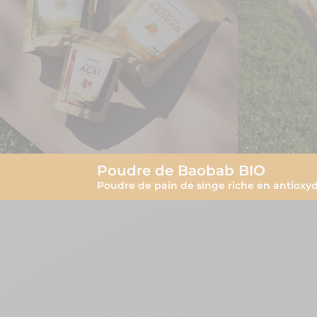
Poudre de Baobab BIO
Poudre de pain de singe riche en antioxy