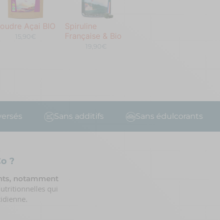
oudre Açai BIO
Spiruline
Française & Bio
15,90€
19,90€
és
Sans additifs
Sans édulcorants
o ?
ants, notamment
nutritionnelles qui
tidienne.