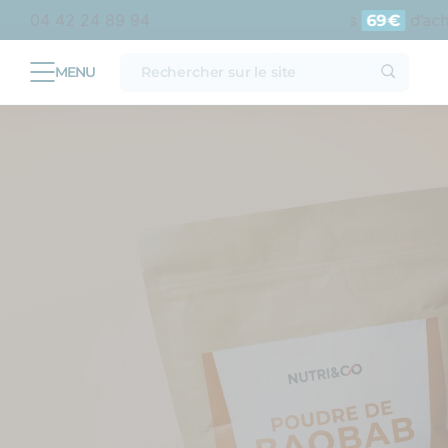
olitaine
Livraison offerte en point relais dès
d’achat 
04 42 24 89 94
69€