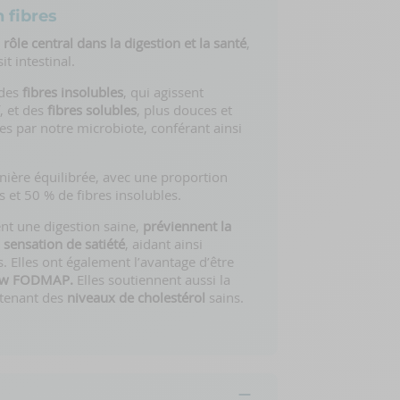
 fibres
 rôle central dans la digestion et la santé
,
t intestinal.
 des
fibres insolubles
, qui agissent
 et des
fibres solubles
, plus douces et
es par notre microbiote, conférant ainsi
nière équilibrée, avec une proportion
s et 50 % de fibres insolubles.
ent une digestion saine,
préviennent la
a
sensation de satiété
, aidant ainsi
. Elles ont également l’avantage d’être
ow FODMAP.
Elles soutiennent aussi la
ntenant des
niveaux de cholestérol
sains.