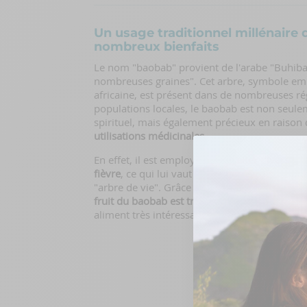
Un usage traditionnel millénaire 
nombreux bienfaits
Le nom "baobab" provient de l'arabe "Buhibab"
nombreuses graines". Cet arbre, symbole em
africaine, est présent dans de nombreuses ré
populations locales, le baobab est non seulem
spirituel, mais également précieux en raison
utilisations médicinales
.
En effet, il est employé pour
traiter divers m
fièvre
, ce qui lui vaut les surnoms d'arbre p
"arbre de vie". Grâce à sa haute teneur en fi
fruit du baobab est transformé en poudre, le 
aliment très intéressant à intégrer au sein de 