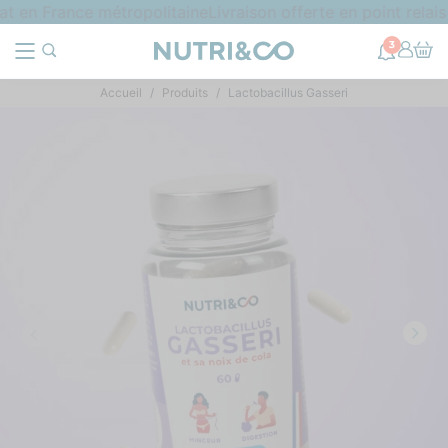
 en France métropolitaine
Livraison offerte en point relais 
3
Accueil
Produits
Lactobacillus Gasseri