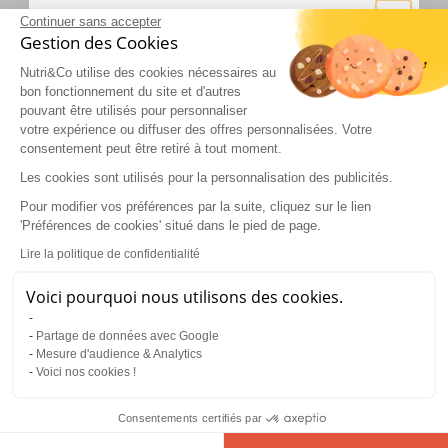
Continuer sans accepter
Gestion des Cookies
Nutri&Co utilise des cookies nécessaires au
bon fonctionnement du site et d'autres
Origine des ingrédients
pouvant être utilisés pour personnaliser
Encapsulation - EXDEN
votre expérience ou diffuser des offres personnalisées. Votre
Carquefou, France
consentement peut être retiré à tout moment.
Lactobacillus gasseri - BIOPROX HEALTHCARE
Les cookies sont utilisés pour la personnalisation des publicités.
-10% OFFERTS
Noyant, France
Pour modifier vos préférences par la suite, cliquez sur le lien
Sur votre première commande
Noix de Cola - Pharmanager Ingredients
'Préférences de cookies' situé dans le pied de page.
Lieu de culture : Afrique et Amérique Latine
Email
Lire la politique de confidentialité
Voici pourquoi nous utilisons des cookies.
Bienfaits du Lactobacillus gasseri
OBTENIR MON CODE
Partage de données avec Google
Mesure d'audience & Analytics
Ingrédients et analyses
Voici nos cookies !
En vous inscrivant vous acceptez de recevoir nos
communications
Consentements certifiés par
Conseils d’utilisation