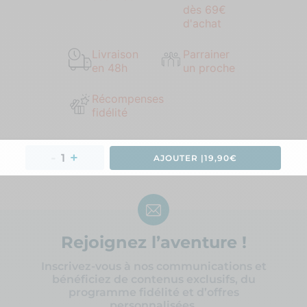
dès 69€
d'achat
Livraison
Parrainer
en 48h
un proche
Récompenses
fidélité
AJOUTER 
|
19,90€
Rejoignez l’aventure !
Inscrivez-vous à nos communications et
bénéficiez de contenus exclusifs, du
programme fidélité et d’offres
personnalisées.