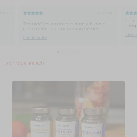
7/2026
26/07/2026
J'aim
Terminé les inconforts digestifs avec
tem
cette référence sur la marché des...
Lire l
Lire la suite
Voir tous les avis