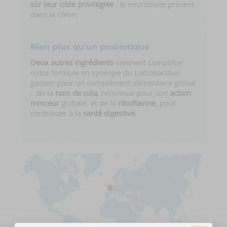
sûr leur cible privilégiée
: le microbiote présent
dans le côlon.
Bien plus qu’un probiotique
Deux autres ingrédients
viennent compléter
notre formule en synergie du Lactobacillus
gasseri pour un complément alimentaire global
: de la
noix de cola
, reconnue pour son
action
minceur
globale, et de la
riboflavine
, pour
contribuer à la
santé digestive
.