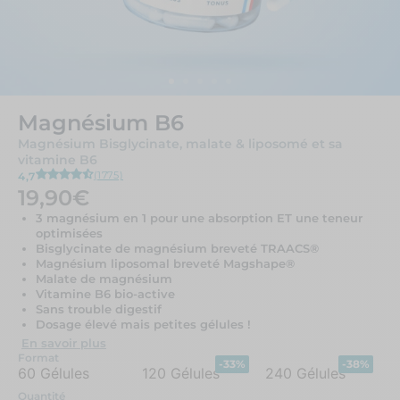
Magnésium B6
Magnésium Bisglycinate, malate & liposomé et sa
vitamine B6
(1775)
4,7
19,90€
3 magnésium en 1 pour une absorption ET une teneur
optimisées
Bisglycinate de magnésium breveté TRAACS®
Magnésium liposomal breveté Magshape®
Malate de magnésium
Vitamine B6 bio-active
Sans trouble digestif
Dosage élevé mais petites gélules !
En savoir plus
Format
-33%
-38%
60 Gélules
120 Gélules
240 Gélules
Quantité