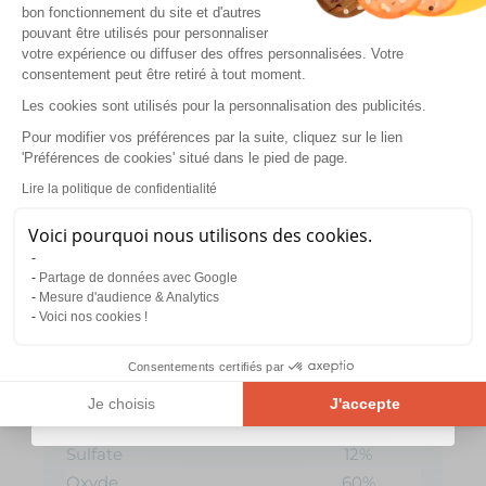
confort digestif
c’est encore mieux !
bon fonctionnement du site et d'autres
Contrairement aux molécules comme le
pouvant être utilisés pour personnaliser
magnésium marin (oxyde et carbonate) ou le
votre expérience ou diffuser des offres personnalisées. Votre
citrate, qui peuvent être considérés comme des
consentement peut être retiré à tout moment.
laxatifs osmotiques, nos
transporteurs ne
Les cookies sont utilisés pour la personnalisation des publicités.
-10% OFFERTS
perturbent pas votre digestion
.
Pour modifier vos préférences par la suite, cliquez sur le lien
Sur votre première commande
'Préférences de cookies' situé dans le pied de page.
Email
Lire la politique de confidentialité
Véhicules digestifs
Teneur en Mg2+
Voici pourquoi nous utilisons des cookies.
Magnésium Liposomé
30%
OBTENIR MON CODE
Partage de données avec Google
Bisglycinate
11 - 18%
Mesure d'audience & Analytics
Glycérophosphate
12%
Voici nos cookies !
En vous inscrivant vous acceptez de recevoir nos
communications
Malate
11%
Citrate
16%
Consentements certifiés par
Chlorure
12%
Je choisis
J'accepte
Magnésium Marin
58%
Plateforme de Gestion du Consentement : Personnalisez vos Opt
Axeptio consent
Sulfate
12%
Notre plateforme vous permet d'adapter et de gérer vos paramètre
Oxyde
60%