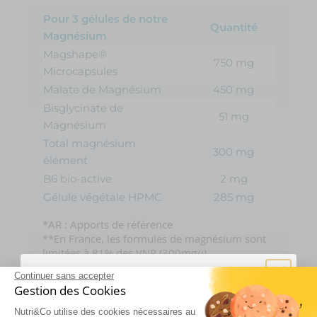
Pour 3 gélules de notre
Quantité
Magnésium
Magshape®
750 mg
Microcapsules
Malate de Magnésium
450 mg
Bisglycinate de
51 mg
Magnésium
Total magnésium
300 mg
élément
B6 bio-active
2 mg
Gélule végétale HPMC
285 mg
*AR : Apports de référence
**En France, les formules de magnésium sont
limitées à 81% des VNR (300mg/j)
Continuer sans accepter
Un confort digestif à tout épreuve
Gestion des Cookies
La biodisponibilité c’est bien, mais avec le
Nutri&Co utilise des cookies nécessaires au