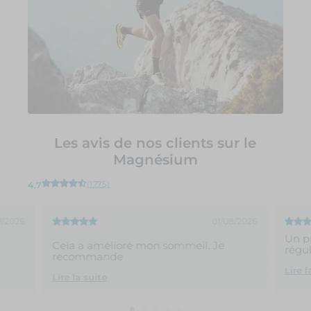
Les avis de nos clients sur le
Magnésium
(1775)
4,7
7/2026
01/08/2026
Un p
Cela a amélioré mon sommeil. Je
régul
recommande
Lire l
Lire la suite