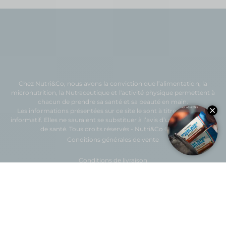
Chez Nutri&Co, nous avons la conviction que l’
alimentation
, la
micronutrition
, la
Nutraceutique
et l'
activité physique
permettent à
chacun de prendre sa
santé
et sa
beauté
en main.
Les informations présentées sur ce site le sont à titre purement
informatif. Elles ne sauraient se substituer à l’avis d’un professionnel
de santé. Tous droits réservés - Nutri&Co © 2026
Conditions générales de vente
Conditions de livraison
Confidentialité
Mentions légales