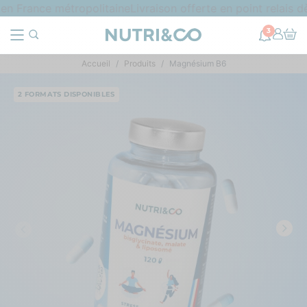
 France métropolitaine
Livraison offerte en point relais dès
3
Accueil
Produits
Magnésium B6
2 FORMATS DISPONIBLES