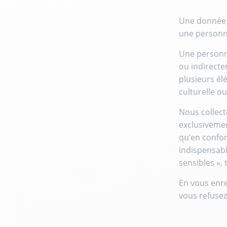
Une donnée à
une personne
Une personne
ou indirecte
plusieurs él
culturelle ou
Nous collect
exclusivement
qu’en confor
indispensabl
sensibles »,
En vous enre
vous refusez 