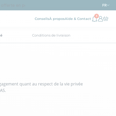
ferte en point relais dès
d’achat en France métropoli
69€
FR
3
Conseils
À propos
Aide & Contact
té
Conditions de livraison
ngagement quant au respect de la vie privée
SAS.