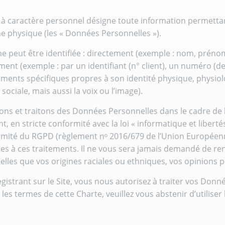
 caractère personnel désigne toute information permettant
 physique (les « Données Personnelles »).
 peut être identifiée : directement (exemple : nom, préno
ment (exemple : par un identifiant (n° client), un numéro (
éments spécifiques propres à son identité physique, physio
 sociale, mais aussi la voix ou l’image).
ons et traitons des Données Personnelles dans le cadre de 
, en stricte conformité avec la loi « informatique et liberté
mité du RGPD (règlement nᵒ 2016/679 de l’Union Européenn
es à ces traitements. Il ne vous sera jamais demandé de re
 telles que vos origines raciales ou ethniques, vos opinions 
gistrant sur le Site, vous nous autorisez à traiter vos Don
les termes de cette Charte, veuillez vous abstenir d’utiliser l