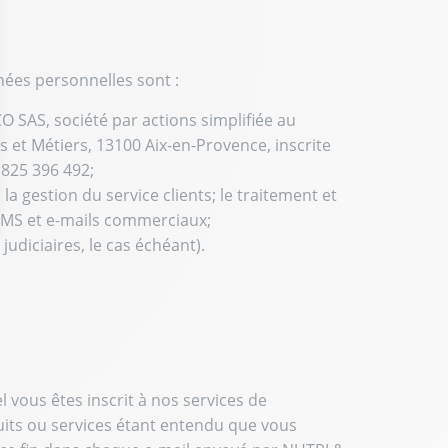
nées personnelles sont :
 SAS, société par actions simplifiée au
ts et Métiers, 13100 Aix-en-Provence, inscrite
 825 396 492;
 la gestion du service clients; le traitement et
 SMS et e-mails commerciaux;
udiciaires, le cas échéant).
ptions
res de confidentialité, en garantissant la conformité avec les r
vous êtes inscrit à nos services de
uits ou services étant entendu que vous