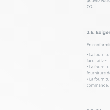
pouvez vous 
CO.
2.6. Exig
En conformit
• La fournit
facultative;
• La fournit
fourniture d
• La fournit
commande. La