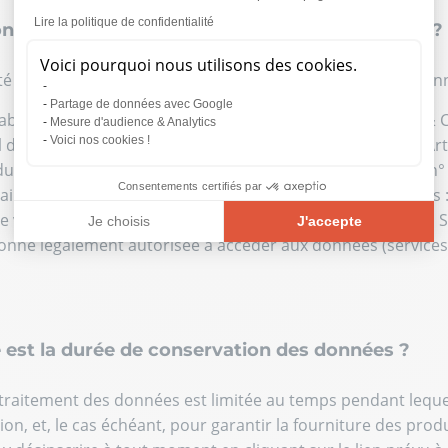
Lire la politique de confidentialité
ont les destinataires des données personnelles ?
Voici pourquoi nous utilisons des cookies.
é avec l’article 13.1e du RGPD, les destinataires de vos don
Partage de données avec Google
able du traitement des données personnelles est NUTRI & CO
Mesure d'audience & Analytics
Voici nos cookies !
l de 71 173,01 € dont le siège social est situé 9 Cours des Ar
du Commerce et des Sociétés de Aix-en-Provence sous le n°
Consentements certifiés par
aires et sous-traitants, dans le cadre des missions ci-après :
 de votre commande sur le site e-commerce; le routage des
Je choisis
J'accepte
onne légalement autorisée à accéder aux données (services j
Plateforme de Gestion du Consentement : Personnalisez vos O
Axeptio consent
Notre plateforme vous permet d'adapter et de gérer vos paramèt
e est la durée de conservation des données ?
traitement des données est limitée au temps pendant lequel 
n, et, le cas échéant, pour garantir la fourniture des prod