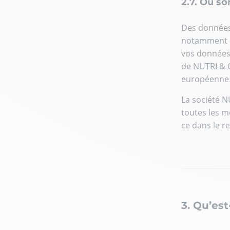
2.7. Où s
Des données 
notamment da
vos données 
de NUTRI & C
européenne
La société N
toutes les m
ce dans le r
3. Qu’est