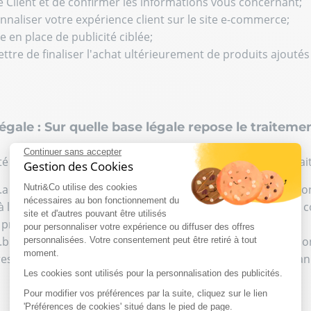
e Client et de confirmer les informations vous concernant;
nnaliser votre expérience client sur le site e-commerce;
e en place de publicité ciblée;
ttre de finaliser l'achat ultérieurement de produits ajoutés
légale : Sur quelle base légale repose le traiteme
Continuer sans accepter
é avec l’article 6 du RGPD, la base légale qui autorise le tr
Gestion des Cookies
6.1.a du règlement européen en matière de protection des d
Nutri&Co utilise des cookies
nécessaires au bon fonctionnement du
n à la newsletter, l’envoi des communications électroniques c
site et d'autres pouvant être utilisés
programme de fidélité ;
pour personnaliser votre expérience ou diffuser des offres
6.1.b du règlement européen en matière de protection des do
personnalisées. Votre consentement peut être retiré à tout
moment.
es pré-contractuelles) pour le traitement de votre comman
Les cookies sont utilisés pour la personnalisation des publicités.
Pour modifier vos préférences par la suite, cliquez sur le lien
'Préférences de cookies' situé dans le pied de page.