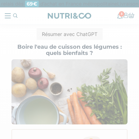
relais dès
d’achat en France métropolitaine
Livraison 
69€
3
Résumer avec ChatGPT
Boire l'eau de cuisson des légumes :
quels bienfaits ?