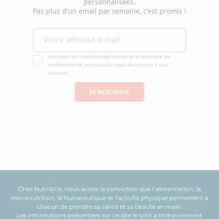
personnalisées.
Pas plus d'un email par semaine, c’est promis !
J'accepte les conditions générales et la politique de
confidentialité, vous pouvez vous désinscrire à tout
moment.
Chez Nutri&Co, nous avons la conviction que l’
alimentation
, la
micronutrition
, la
Nutraceutique
et l'
activité physique
permettent à
chacun de prendre sa
santé
et sa
beauté
en main.
Les informations présentées sur ce site le sont à titre purement