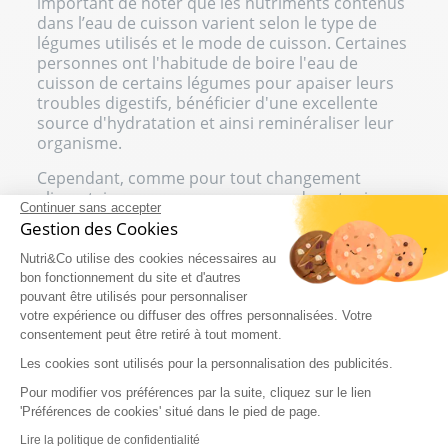
important de noter que les nutriments contenus
dans l’eau de cuisson varient selon le type de
légumes utilisés et le mode de cuisson. Certaines
personnes ont l'habitude de boire l'eau de
cuisson de certains légumes pour apaiser leurs
troubles digestifs, bénéficier d'une excellente
source d'hydratation et ainsi reminéraliser leur
organisme.
Cependant, comme pour tout changement
alimentaire, nous vous recommandons toujours
Continuer sans accepter
de consulter votre médecin traitant pour obtenir
Gestion des Cookies
des conseils personnalisés adaptés. En effet,
certaines habitudes alimentaires peuvent être
Nutri&Co utilise des cookies nécessaires au
néfastes pour l'organisme.
bon fonctionnement du site et d'autres
pouvant être utilisés pour personnaliser
votre expérience ou diffuser des offres personnalisées. Votre
COMMENT RÉUTILISER L'EAU DE
consentement peut être retiré à tout moment.
CUISSON DES LÉGUMES ?
Les cookies sont utilisés pour la personnalisation des publicités.
Si vous avez l'habitude de cuisiner fréquemment
Pour modifier vos préférences par la suite, cliquez sur le lien
des légumes, sachez qu'il existe de nombreuses
'Préférences de cookies' situé dans le pied de page.
manières de réutiliser l'
eau de cuisson des
Lire la politique de confidentialité