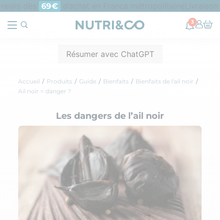
relais dès
d’achat en France métropolitaine
Livraison 
69€
3
Résumer avec ChatGPT
Accueil
Produits
Guide
Bienfaits
Bienfaits de l'ail noir
Ail noir = danger ?
Les dangers de l’ail noir