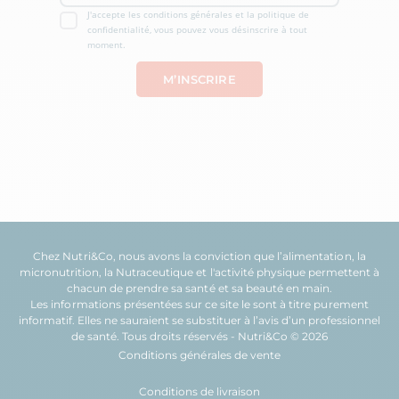
J'accepte les conditions générales et la politique de
confidentialité, vous pouvez vous désinscrire à tout
moment.
Chez Nutri&Co, nous avons la conviction que l’
alimentation
, la
micronutrition
, la
Nutraceutique
et l'
activité physique
permettent à
chacun de prendre sa
santé
et sa
beauté
en main.
Les informations présentées sur ce site le sont à titre purement
informatif. Elles ne sauraient se substituer à l’avis d’un professionnel
de santé. Tous droits réservés - Nutri&Co © 2026
Conditions générales de vente
Conditions de livraison