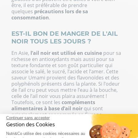
être, il est préférable de prendre
quelques
précautions lors de sa
consommation
.
EST-IL BON DE MANGER DE L'AIL
NOIR TOUS LES JOURS ?
En Asie,
l’ail noir est utilisé en cuisine
pour sa
richesse en antioxydants mais aussi pour sa
texture fondante et son goût particulier qui
associe le salé, le sucré, l’acide et l’amer. Cette
saveur Umami provient des flavonoïdes et des
polyphénols présents dans la plante. Si l’odeur
de l’ail cru peut vous mettre l’eau à la bouche,
celle de l’ail noir vous plaira assurément !
Toutefois, ce sont les
compléments
alimentaires à base d’ail noir
qui sont
principalement consommés en Europe.
Continuer sans accepter
Gestion des Cookies
Bien que la gousse d’ail puisse être délicieuse
dans un plat de viande ou avec des légumes tant
Nutri&Co utilise des cookies nécessaires au
son goût est particulier, mieux vaut toutefois en