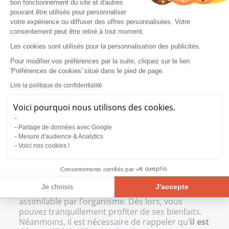
bon fonctionnement du site et d'autres
profiter sous la forme d’une
pouvant être utilisés pour personnaliser
complémentation.
L’ail noir se consomme alors
votre expérience ou diffuser des offres personnalisées. Votre
au quotidien, sans aucun souci
. Les extraits
consentement peut être retiré à tout moment.
utilisés étant concentrés, il faudra faire attention
Les cookies sont utilisés pour la personnalisation des publicités.
lors de la consommation de l’ail noir si vous
l’utilisez en cures quotidiennes. Prenez
Pour modifier vos préférences par la suite, cliquez sur le lien
connaissance des effets secondaires et des
'Préférences de cookies' situé dans le pied de page.
contre-indications avant de faire le plein de
Lire la politique de confidentialité
vertus !
Voici pourquoi nous utilisons des cookies.
QUELS SONT LES EFFETS
Partage de données avec Google
SECONDAIRES DE L'AIL NOIR ?
Mesure d'audience & Analytics
Voici nos cookies !
Si l’ail frais peut être à l’origine d’une mauvaise
haleine et que la plante peut mener à des
brûlures d’estomac,
l’ail noir n’a pas ce genre
Consentements certifiés par
d’inconvénients
. Il faut dire que le vieillissement
Je choisis
J'accepte
de l’ail noir lui permet d’être grandement
assimilable par l’organisme. Dès lors, vous
Plateforme de Gestion du Consentement : Personnalisez vos Opt
Axeptio consent
pouvez tranquillement profiter de ses bienfaits.
Néanmoins, il est nécessaire de rappeler qu’
il est
Notre plateforme vous permet d'adapter et de gérer vos paramètre