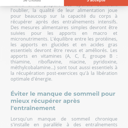
Même si la plupart des sportifs semblent
Plateforme de Gestion du Consentement : Personnalisez vos Opt
Axeptio consent
l'oublier, la qualité de leur alimentation joue
pour beaucoup sur la capacité du corps à
Notre plateforme vous permet d'adapter et de gérer vos paramètre
récupérer après des entraînements intensifs.
Des mesures alimentaires simples devront être
suivies pour les apports en macro et
micronutriments. L'équilibre entre les protéines,
les apports en glucides et en acides gras
essentiels devront être revus et améliorés. Les
apports en vitamines (A, C, E, groupe B :
thiamine, riboflavine, niacine, pyridoxine,
méthylcobalamine...) sont tout aussi essentiels à
la récupération post-exercices qu'à la libération
optimale d'énergie.
Éviter le manque de sommeil pour
mieux récupérer après
l'entraînement
Lorsqu'un manque de sommeil chronique
s'installe en parallèle à des entraînements