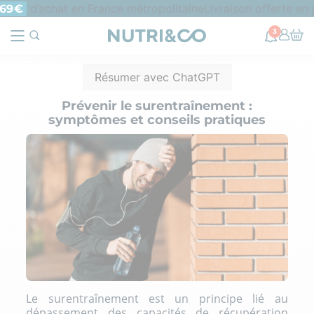
d’achat en France métropolitaine
Livraison offerte en p
69€
3
Résumer avec ChatGPT
Prévenir le surentraînement :
symptômes et conseils pratiques
Le surentraînement est un principe lié au
dépassement des capacités de récupération