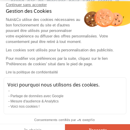
prend pas de mesures pour lutter contre le
Continuer sans accepter
surentraînement, les conséquences vont
Gestion des Cookies
progressivement s'aggraver, entraînant un arrêt
total de la pratique sportive suite à un
Nutri&Co utilise des cookies nécessaires au
épuisement généralisé avec une incapacité de
bon fonctionnement du site et d'autres
récupérer après l'exercice.
pouvant être utilisés pour personnaliser
votre expérience ou diffuser des offres personnalisées. Votre
consentement peut être retiré à tout moment.
Comment réduire les troubles
Les cookies sont utilisés pour la personnalisation des publicités.
physiologiques liés au
surentraînement ?
Pour modifier vos préférences par la suite, cliquez sur le lien
'Préférences de cookies' situé dans le pied de page.
Réduire le risque ou les dommages imposés par
Lire la politique de confidentialité
le surentraînement nécessite des mesures
appropriées, tant pour l'entraînement lui-même
Voici pourquoi nous utilisons des cookies.
qu'en matière de nutrition sportive, de repos et
d'adaptation à l'exercice.
Partage de données avec Google
Mesure d'audience & Analytics
Voici nos cookies !
Adopter une alimentation sportive
rigoureuse pour réduire les
Consentements certifiés par
risques d'épuisement
Je choisis
J'accepte