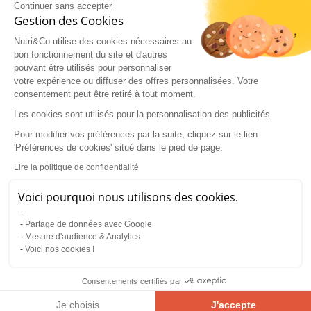
Continuer sans accepter
Gestion des Cookies
QUELS SONT LES SYMPTÔMES
Nutri&Co utilise des cookies nécessaires au
D'UNE CARENCE EN VITAMINE B6 ?
bon fonctionnement du site et d'autres
pouvant être utilisés pour personnaliser
La
vitamine B6
est essentielle pour le bon
votre expérience ou diffuser des offres personnalisées. Votre
fonctionnement de notre métabolisme. Si de
consentement peut être retiré à tout moment.
nombreuses personnes peuvent avoir des
Les cookies sont utilisés pour la personnalisation des publicités.
apports suffisants en vitamine B6, d’autres
peuvent en manquer, même si cela est plutôt
Pour modifier vos préférences par la suite, cliquez sur le lien
rare.
'Préférences de cookies' situé dans le pied de page.
Lire la politique de confidentialité
Il se peut que votre corps ait une insuffisance
d’apports nutritionnels. En conséquence, cette
Voici pourquoi nous utilisons des cookies.
insuffisance peut provoquer une carence en
vitamine B6, dont les symptômes sont :
Partage de données avec Google
Une inflammation de la bouche et de la langue
Mesure d'audience & Analytics
Voici nos cookies !
;
Des fissures aux commissures des lèvres qui
peuvent être douloureuses ;
Consentements certifiés par
Des gerçures sur les lèvres ;
Je choisis
J'accepte
De l’anémie, c’est-à-dire une affection dans