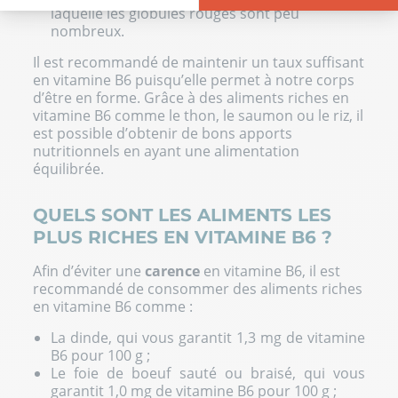
laquelle les globules rouges sont peu
Plateforme de Gestion du Consentement : Personnalisez vos Opt
Axeptio consent
nombreux.
Notre plateforme vous permet d'adapter et de gérer vos paramètre
Il est recommandé de maintenir un taux suffisant
en vitamine B6 puisqu’elle permet à notre corps
d’être en forme. Grâce à des aliments riches en
vitamine B6 comme le thon, le saumon ou le riz, il
est possible d’obtenir de bons apports
nutritionnels en ayant une alimentation
équilibrée.
QUELS SONT LES ALIMENTS LES
PLUS RICHES EN VITAMINE B6 ?
Afin d’éviter une
carence
en vitamine B6, il est
recommandé de consommer des aliments riches
en vitamine B6 comme :
La dinde, qui vous garantit 1,3 mg de vitamine
B6 pour 100 g ;
Le foie de boeuf sauté ou braisé, qui vous
garantit 1,0 mg de vitamine B6 pour 100 g ;