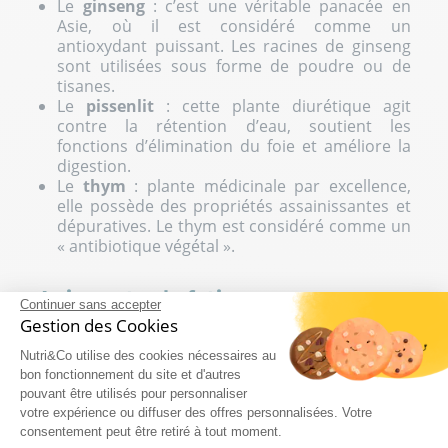
Le
ginseng
: c’est une véritable panacée en
Asie, où il est considéré comme un
antioxydant puissant. Les racines de ginseng
sont utilisées sous forme de poudre ou de
tisanes.
Le
pissenlit
: cette
plante diurétique
agit
contre la rétention d’eau, soutient les
fonctions d’élimination du foie et améliore la
digestion.
Le
thym
: plante médicinale par excellence,
elle possède des propriétés assainissantes et
dépuratives. Le thym est considéré comme un
« antibiotique végétal ».
Agir contre la fatigue
Continuer sans accepter
Gestion des Cookies
Le soleil s’installe, les vacances d’
été
approchent
à grands pas et les petits maux de l’hiver
Nutri&Co utilise des cookies nécessaires au
semblent loin. Mais la fatigue est toujours bien
bon fonctionnement du site et d'autres
présente dans votre quotidien. Vous devez agir
pouvant être utilisés pour personnaliser
votre expérience ou diffuser des offres personnalisées. Votre
pour aider votre métabolisme à faire face à ces
consentement peut être retiré à tout moment.
changements.