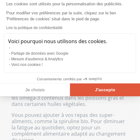
Les cookies sont utilisés pour la personnalisation des publicités.
Commencez par changer progressivement vos
habitudes. Adoptez une alimentation plus saine,
Pour modifier vos préférences par la suite, cliquez sur le lien
riche en fruits et légumes gorgés de
vitamines
,
'Préférences de cookies' situé dans le pied de page.
comme le kiwi, l’ail et le brocoli.
Lire la politique de confidentialité
Veillez à vous hydrater en buvant au moins 1,5
Voici pourquoi nous utilisons des cookies.
litre d’eau par jour et limitez votre
consommation de café. La caféine en excès est
Partage de données avec Google
un « faux carburant », qui a tendance à
Mesure d'audience & Analytics
sursolliciter l’organisme. Si nécessaire,
Voici nos cookies !
remplacez-le par un stimulant naturel, comme le
ginseng
.
Consentements certifiés par
Portez une attention particulière à vos apports
Je choisis
J'accepte
en protéines et en nutriments essentiels, comme
les
oméga-3
contenus dans les poissons gras et
Plateforme de Gestion du Consentement : Personnalisez vos Opt
Axeptio consent
dans certaines huiles végétales.
Notre plateforme vous permet d'adapter et de gérer vos paramètre
Vous pouvez ajouter à vos repas des super-
aliments, comme la
spiruline bio
. Pour diminuer
la fatigue au quotidien, optez pour un
complément alimentaire adapté au changement
de saison.