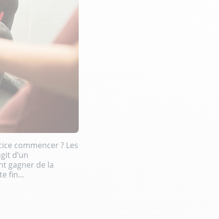
rcice commencer ? Les
agit d’un
t gagner de la
 fin...