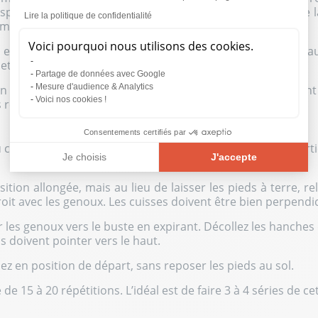
pirant profondément. Le nombril doit se rapprocher de la
Lire la politique de confidentialité
ment contracter le périnée.
Voici pourquoi nous utilisons des cookies.
z effectuer une torsion avec le buste, afin que le coude g
et le coccyx doivent bien rester statiques.
Partage de données avec Google
Mesure d'audience & Analytics
en position de départ pour réaliser le même mouvement 
Voici nos cookies !
rs répétitions de ce même mouvement.
Consentements certifiés par
 crunch inversé permet de renforcer les obliques et la part
Je choisis
J'accepte
Plateforme de Gestion du Consentement : Personnalisez vos O
Axeptio consent
ition allongée, mais au lieu de laisser les pieds à terre, r
oit avec les genoux. Les cuisses doivent être bien perpendicu
Notre plateforme vous permet d'adapter et de gérer vos paramèt
 les genoux vers le buste en expirant. Décollez les hanches
s doivent pointer vers le haut.
ez en position de départ, sans reposer les pieds au sol.
de 15 à 20 répétitions. L’idéal est de faire 3 à 4 séries de ce