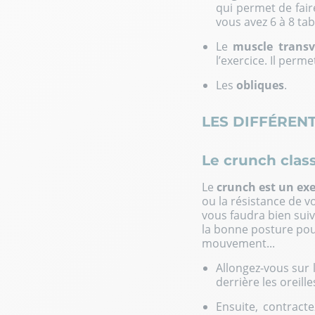
qui permet de faire
vous avez 6 à 8 tab
Le
muscle transv
l’exercice. Il perme
Les
obliques
.
LES DIFFÉREN
Le crunch clas
Le
crunch est un exe
ou la résistance de 
vous faudra bien suiv
la bonne posture pour
mouvement...
Allongez-vous sur l
derrière les oreill
Ensuite, contracte