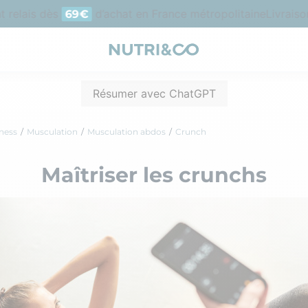
elais dès
d’achat en France métropolitaine
Livraison o
69€
Résumer avec ChatGPT
tness
Musculation
Musculation abdos
Crunch
Maîtriser les crunchs