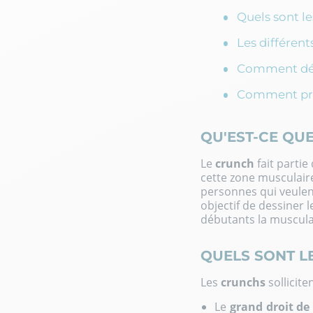
Quels sont le
Les différent
Comment dé
Comment prog
QU'EST-CE QU
Le
crunch
fait parti
cette zone musculaire
personnes qui veulen
objectif de dessiner 
débutants la musculat
QUELS SONT LE
Les
crunchs
sollicite
Le
grand droit de