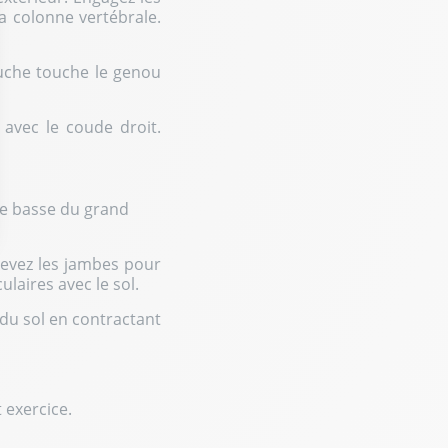
 colonne vertébrale.
auche touche le genou
avec le coude droit.
ie basse du grand
ptions
elevez les jambes pour
laires avec le sol.
res de confidentialité, en garantissant la conformité avec les r
 du sol en contractant
t exercice.