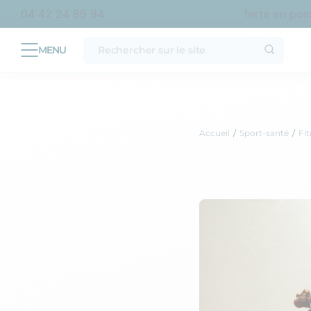
’achat en France métropolitaine
Livraison offerte en point r
04 42 24 89 94
Accueil
Sport-santé
Fi