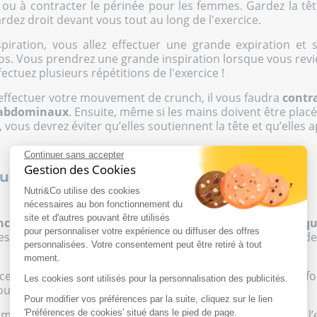
 ou à contracter le périnée pour les femmes. Gardez la têt
rdez droit devant vous tout au long de l'exercice.
piration, vous allez effectuer une grande expiration et 
os. Vous prendrez une grande inspiration lorsque vous revi
fectuez plusieurs répétitions de l'exercice !
 effectuer votre mouvement de crunch, il vous faudra
contr
 abdominaux
. Ensuite, même si les mains doivent être placé
, vous devrez éviter qu’elles soutiennent la tête et qu’elles 
Continuer sans accepter
Gestion des Cookies
du crunch classique
Nutri&Co utilise des cookies
nécessaires au bon fonctionnement du
site et d'autres pouvant être utilisés
nch
assez connue par les bodybuilders est le
crunch obliq
pour personnaliser votre expérience ou diffuser des offres
les obliques, les muscles profonds essentiels au maintien de
personnalisées. Votre consentement peut être retiré à tout
moment.
z par vous allonger sur le dos, le visage vers le plaf
Les cookies sont utilisés pour la personnalisation des publicités.
ur le crunch classique. Les pieds sont ancrés au sol.
Pour modifier vos préférences par la suite, cliquez sur le lien
 mains sur les oreilles, derrière la nuque, les coudes vers l
'Préférences de cookies' situé dans le pied de page.