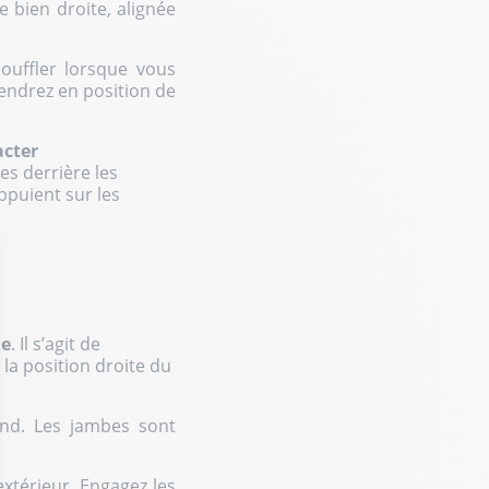
e bien droite, alignée
souffler lorsque vous
endrez en position de
acter
es derrière les
appuient sur les
ue
. Il s’agit de
 la position droite du
ond. Les jambes sont
’extérieur. Engagez les