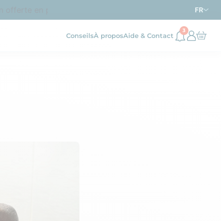
fferte en point relais dès
d’achat en France métropol
69€
FR
3
Conseils
À propos
Aide & Contact