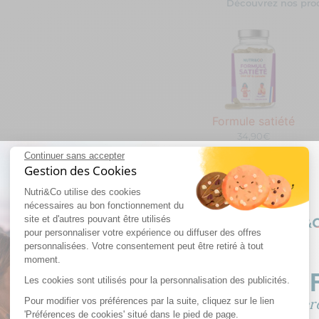
Découvrez nos prod
Formule satiété
34,90€
Continuer sans accepter
Gestion des Cookies
Complément alimentair
Nutri&Co utilise des cookies
nécessaires au bon fonctionnement du
site et d'autres pouvant être utilisés
pour personnaliser votre expérience ou diffuser des offres
personnalisées. Votre consentement peut être retiré à tout
e
Sans gluten
Sans gélatine
Sans 
moment.
-10% OF
Les cookies sont utilisés pour la personnalisation des publicités.
Pour modifier vos préférences par la suite, cliquez sur le lien
Sur votre premiè
Pourquoi prendre le Brûle-Graisse Nutri&Co ?
'Préférences de cookies' situé dans le pied de page.