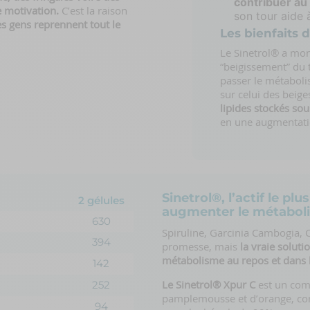
contribuer au
e motivation.
C’est la raison
son tour aide à
s gens reprennent tout le
Les bienfaits 
Le Sinetrol® a mont
“beigissement” du t
passer le métaboli
sur celui des beige
lipides stockés so
en une augmentati
Sinetrol®, l’actif le p
2 gélules
augmenter le métabol
630
Spiruline, Garcinia Cambogia, 
394
promesse, mais
la vraie solut
métabolisme au repos et dans 
142
Le Sinetrol® Xpur C
est un comp
252
pamplemousse et d’orange, com
94