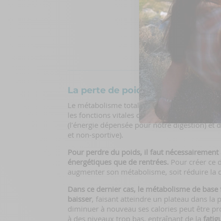
80% des régimes
un plateau dans
graisse est don
La perte de poids, une question
Le métabolisme total est constitué du métab
les fonctions vitales de notre corps, de l’eff
(l’énergie dépensée pour notre digestion) et d
et non-sportive).
Pour perdre du poids, il faut nécessairement
énergétiques que de rentrées.
Pour créer ce d
augmenter son métabolisme, soit réduire la q
Dans ce dernier cas, le métabolisme de base fi
baisser
, faisant atteindre un plateau dans la 
diminuer à nouveau ses calories peut être p
à des niveaux trop bas, entraînant de la
fatig