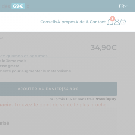
ès
d’achat en France métropolitaine
69€
FR
3
Conseils
À propos
Aide & Contact
se
34,90€
avec guarana et agrumes
ès le 3ème mois
asse grasse
ocumenté pour augmenter le métabolisme
AJOUTER AU PANIER
|
34,90€
ou 3 fois
11,63
€ sans frais.
Trouvez le point de vente le plus proche
acie.
risé