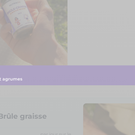
et agrumes
Brûle graisse
par jour sur le