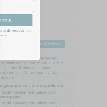
base, entraînant
limentaire brûle
ir une perte de
N CODE
ptez de recevoir nos
ions
 des actifs du Brûle-Graisse
polyphénols sur le métabolisme des
ptions
e de poids
sont connus depuis plusieurs
ce a permis de mettre en lumière
res de confidentialité, en garantissant la conformité avec les r
ticulièrement efficaces pour favoriser
 durable.
du guarana sur le métabolisme
 traditionnellement utilisé pour
ler le poids
.
 traditionnellement utilisé pour