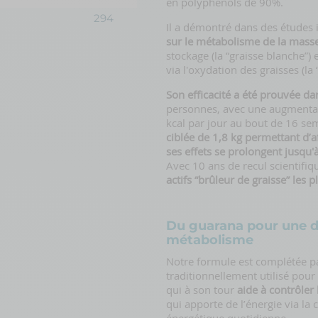
en polyphénols de 90%.
294
Il a démontré dans des études i
sur le métabolisme de la mass
stockage (la “graisse blanche”)
via l'oxydation des graisses (la 
Son efficacité a été prouvée da
personnes, avec une augmenta
kcal par jour au bout de 16 se
ciblée de 1,8 kg permettant d’af
ses effets se prolongent jusqu'à
Avec 10 ans de recul scientifiq
actifs “brûleur de graisse” les 
Du guarana pour une do
métabolisme
Notre formule est complétée pa
traditionnellement utilisé pou
qui à son tour
aide à contrôler 
qui apporte de l’énergie via la c
énergétique quotidienne.