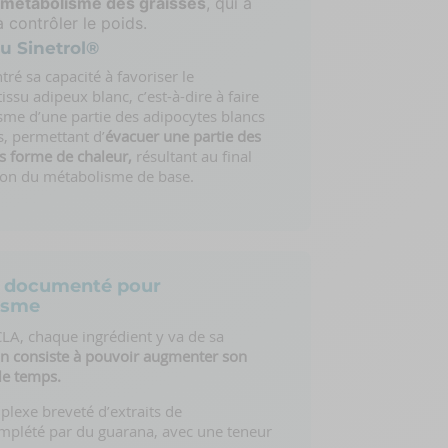
 métabolisme des graisses
, qui à
 contrôler le poids.
du Sinetrol®
ré sa capacité à favoriser le
issu adipeux blanc, c’est-à-dire à faire
sme d’une partie des adipocytes blancs
s, permettant d’
évacuer une partie des
us forme de chaleur,
résultant au final
on du métabolisme de base.
lus documenté pour
isme
CLA, chaque ingrédient y va de sa
ion consiste à pouvoir augmenter son
le temps.
lexe breveté d’extraits de
plété par du guarana, avec une teneur