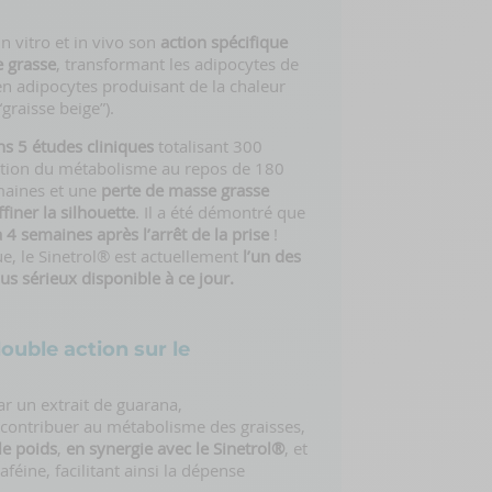
n vitro et in vivo son
action spécifique
e grasse
, transformant les adipocytes de
 en adipocytes produisant de la chaleur
“graisse beige”).
ns 5 études cliniques
totalisant 300
tion du métabolisme au repos de 180
maines et une
perte de masse grasse
finer la silhouette
. Il a été démontré que
 4 semaines après l’arrêt de la prise
!
ue, le Sinetrol® est actuellement
l’un des
plus sérieux disponible à ce jour.
uble action sur le
r un extrait de guarana,
r contribuer au métabolisme des graisses,
le poids
,
en synergie avec le Sinetrol®
, et
aféine, facilitant ainsi la dépense