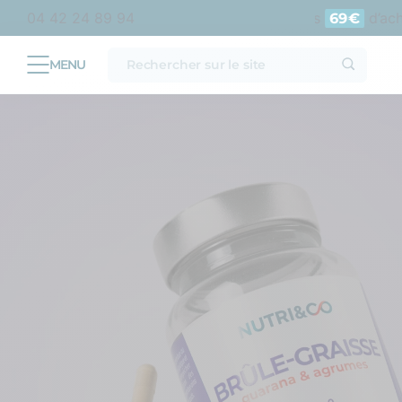
olitaine
Livraison offerte en point relais dès
d’achat e
04 42 24 89 94
69€