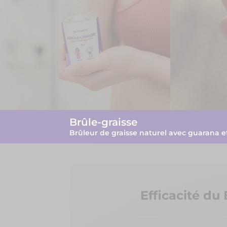
Brûle-graisse
Brûleur de graisse naturel avec guarana 
Efficacité du 