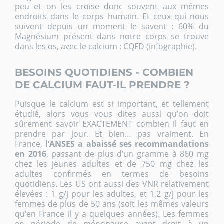
peu et on les croise donc souvent aux mêmes
endroits dans le corps humain. Et ceux qui nous
suivent depuis un moment le savent : 60% du
Magnésium présent dans notre corps se trouve
dans les os, avec le calcium : CQFD (
infographie
).
BESOINS QUOTIDIENS - COMBIEN
DE CALCIUM FAUT-IL PRENDRE ?
Puisque le calcium est si important, et tellement
étudié, alors vous vous dites aussi qu’on doit
sûrement savoir EXACTEMENT combien il faut en
prendre par jour. Et bien… pas vraiment. En
France,
l’ANSES a abaissé ses recommandations
en 2016
, passant de plus d’un gramme à 860 mg
chez les jeunes adultes et de 750 mg chez les
adultes confirmés en termes de besoins
quotidiens. Les US ont aussi des VNR relativement
élevées : 1 g/j pour les adultes, et 1,2 g/j pour les
femmes de plus de 50 ans (soit les mêmes valeurs
qu’en France il y a quelques années). Les femmes
en période de ménopause ayant droit à un