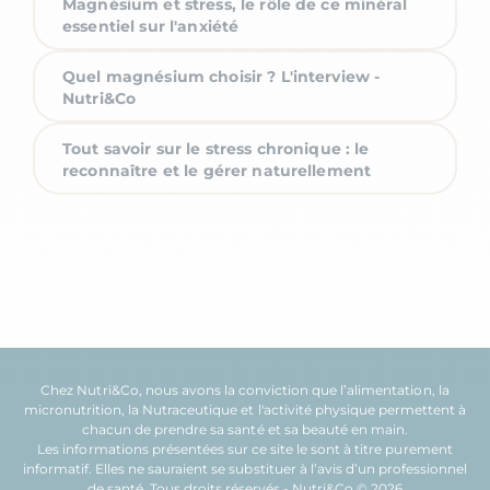
Magnésium et stress, le rôle de ce minéral
essentiel sur l'anxiété
Quel magnésium choisir ? L'interview -
Nutri&Co
Tout savoir sur le stress chronique : le
reconnaître et le gérer naturellement
Chez Nutri&Co, nous avons la conviction que l’
alimentation
, la
micronutrition
, la
Nutraceutique
et l'
activité physique
permettent à
chacun de prendre sa
santé
et sa
beauté
en main.
Les informations présentées sur ce site le sont à titre purement
informatif. Elles ne sauraient se substituer à l’avis d’un professionnel
de santé. Tous droits réservés - Nutri&Co © 2026