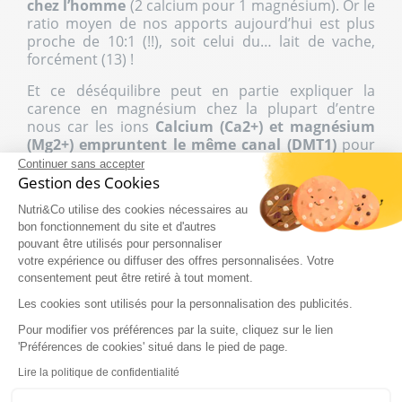
chez l’homme
(2 calcium pour 1 magnésium). Or le
ratio moyen de nos apports aujourd’hui est plus
proche de 10:1 (!!), soit celui du… lait de vache,
forcément (13) !
Et ce déséquilibre peut en partie expliquer la
carence en magnésium chez la plupart d’entre
nous car les ions
Calcium (Ca2+) et magnésium
(Mg2+) empruntent le même canal (DMT1)
pour
entrer dans les cellules. Et si on encombre le canal
Continuer sans accepter
avec du Calcium, et bien le magnésium et surtout
Gestion des Cookies
le fer, peuvent s’adonner à leur activité préférée :
Nutri&Co utilise des cookies nécessaires au
nous laisser tomber et partir avant qu’on puisse
bon fonctionnement du site et d'autres
les assimiler (14).
pouvant être utilisés pour personnaliser
votre expérience ou diffuser des offres personnalisées. Votre
Attention, on parle bien d’effets liés à la prise de
consentement peut être retiré à tout moment.
calcium en nutraceutique, pas à l’apport en
calcium via l’alimentation. N’allez pas jeter ce bon
Les cookies sont utilisés pour la personnalisation des publicités.
reblochon qui commence tout juste à sentir
Pour modifier vos préférences par la suite, cliquez sur le lien
comme il faut.
'Préférences de cookies' situé dans le pied de page.
Lire la politique de confidentialité