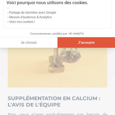
Voici pourquoi nous utilisons des cookies.
Partage de données avec Google
Mesure d'audience & Analytics
Voici nos cookies !
Consentements certifiés par
Je choisis
J'accepte
Plateforme de Gestion du Consentement : Personnalisez vos Opt
Axeptio consent
Notre plateforme vous permet d'adapter et de gérer vos paramètre
SUPPLÉMENTATION EN CALCIUM :
L'AVIS DE L'ÉQUIPE
Non, vous n’avez probablement pas besoin de