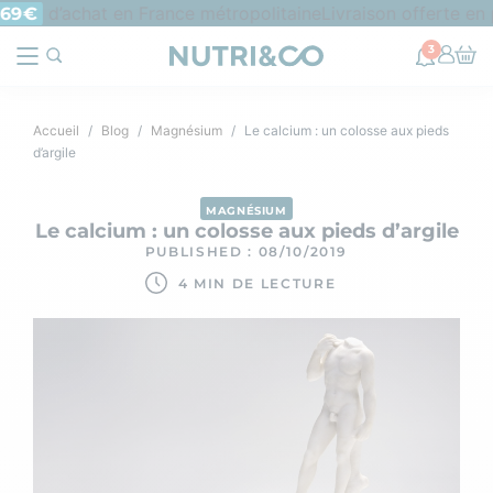
d’achat en France métropolitaine
Livraison offerte en po
9€
3
Accueil
Blog
Magnésium
Le calcium : un colosse aux pieds
d’argile
MAGNÉSIUM
Le calcium : un colosse aux pieds d’argile
PUBLISHED : 08/10/2019
4 MIN DE LECTURE