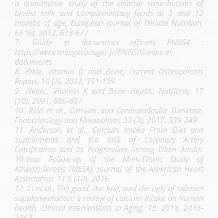
a quantitative study of the relative contributions of
breast milk and complementary foods at 3 and 12
months of age, European Journal of Clinical Nutrition,
66 (6), 2012, 673-677
7. Guide et documents officiels PNNS4 :
https://www.mangerbouger.fr/PNNS/Guides-et-
documents
8. Bikle, Vitamin D and Bone, Current Osteoporosis
Report, 10 (2), 2012, 151-159.
9. Weber, Vitamin K and Bone Health, Nutrition, 17
(10), 2001, 880-887
10. Reid et al., Calcium and Cardiovadcular Diesease,
Endocrinology and Metabolism, 32 (3), 2017, 339-349
11. Anderson et al., Calcium Intake From Diet and
Supplements and the Risk of Coronary Artery
Calcification and its Progression Among Older Adults:
10‐Year Follow‐up of the Multi‐Ethnic Study of
Atherosclerosis (MESA), Journal of the American Heart
Association, 11;5 (10), 2016
12. Li et al., The good, the bad, and the ugly of calcium
supplementation: a review of calcium intake on human
health, Clinical Interventions in Aging, 13, 2018, 2443-
2452