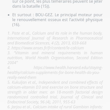
sur ce point, les plus téméraires peuvent se jeter
dans la bataille (15)).
Et surtout : BOU-GEZ. Le principal moteur pour
le renouvellement osseux est l’activité physique
(16).
1. Piste et al., Calcium and its role in the human body,
International Journal of Research in Pharmaceutical
and Biomedical Sicences, 4 (2), 2013, 659-668
2. https://www.anses.fr/fr/content/le-calcium
3. “Vitamin and mineral requirements in human
nutrition, World Health Organisation, Second Edition
2004”
4. https://www.health.harvard.edu/staying-
healthy/calcium-supplements-for-bone-health-do-you-
really-need-them
5. Kukuljan et al., Independent and combined effects of
calcium-vitamin D3 and exercise on bone structure and
strength in older men: an 18-month factorial design
randomized controlled trial, Journal of Clinical and
Endocrinal Society, 96 (4), 2011, 955-63
6. Jarjou et al., Calcium intake of rural Gambian infants: