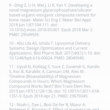
9 - Ding Z, Li H, Wei J, Li R, Yan Y. Developing a
novel magnesium glycerophosphate/silicate-
based organic-inorganic composite cement for
bone repair. Mater Sci Eng C Mater Biol Appl.
2018 Jun 1;87:104-111. doi:
10.1016/j.msec.2018.03.001. Epub 2018 Mar 2.
PMID: 29549939.
10 - Abu Lila AS, Ishida T. Liposomal Delivery
Systems: Design Optimization and Current
Applications. Biol Pharm Bull. 2017;40(1):1-10. doi:
10.1248/bpb.b16-00624. PMID: 28049940.
11 - Uysal N, Kizildag S, Yuce Z, Guvendi G, Kandis
S, Koc B, Karakilic A, Camsari UM, Ates M.
Timeline (Bioavailability) of Magnesium
Compounds in Hours: Which Magnesium
Compound Works Best? Biol Trace Elem Res.
2019 Jan;187(1):128-136. doi: 10.1007/s12011-018-
1351-9. Epub 2018 Apr 21. PMID: 29679349.
12 - Noah L, Dye L, Bois De Fer B, Mazur A,
Pickering G, Pouteau E. Effect of magnesium and