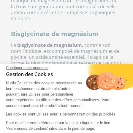
manque de magnésium (4). Les magnésiums de
la troisième génération sont composés de sels
amino-complexés et de complexes organiques
solubles.
Bisglycinate de magnésium
Le
bisglycinate de magnésium
, comme son
nom l’indique, est composé de magnésium et de
glycine, un acide aminé essentiel. Il s’agit de la
forme la plus biodisponible et respectueuse pour
Continuer sans accepter
l’intestin. C'est la forme la plus recommandée
Gestion des Cookies
pour son excellente assimilation. On l’utilise
notamment pour corriger l’hypomagnésémie,
Nutri&Co utilise des cookies nécessaires au
c’est-à-dire un taux faible de magnésium dans le
bon fonctionnement du site et d'autres
sang. On l’utilise également pour réduire les
pouvant être utilisés pour personnaliser
crampes, la fatigue ou le stress.
votre expérience ou diffuser des offres personnalisées. Votre
consentement peut être retiré à tout moment.
Cette forme de magnésium empêche la diarrhée
qui est l’un des effets indésirables les plus
Les cookies sont utilisés pour la personnalisation des publicités.
fréquents lorsqu’on se supplémente en
Pour modifier vos préférences par la suite, cliquez sur le lien
magnésium. Sa bonne tolérance digestive en fait
'Préférences de cookies' situé dans le pied de page.
un excellent complément alimentaire puisqu’il y a