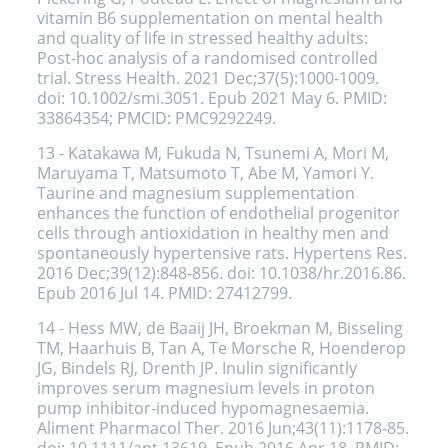
vitamin B6 supplementation on mental health
and quality of life in stressed healthy adults:
Post-hoc analysis of a randomised controlled
trial. Stress Health. 2021 Dec;37(5):1000-1009.
doi: 10.1002/smi.3051. Epub 2021 May 6. PMID:
33864354; PMCID: PMC9292249.
13 - Katakawa M, Fukuda N, Tsunemi A, Mori M,
Maruyama T, Matsumoto T, Abe M, Yamori Y.
Taurine and magnesium supplementation
enhances the function of endothelial progenitor
cells through antioxidation in healthy men and
spontaneously hypertensive rats. Hypertens Res.
2016 Dec;39(12):848-856. doi: 10.1038/hr.2016.86.
Epub 2016 Jul 14. PMID: 27412799.
14 - Hess MW, de Baaij JH, Broekman M, Bisseling
TM, Haarhuis B, Tan A, Te Morsche R, Hoenderop
JG, Bindels RJ, Drenth JP. Inulin significantly
improves serum magnesium levels in proton
pump inhibitor-induced hypomagnesaemia.
Aliment Pharmacol Ther. 2016 Jun;43(11):1178-85.