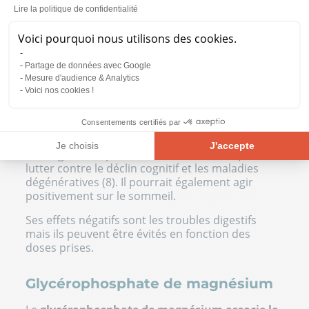
Lire la politique de confidentialité
peu voire pas d’effet indésirable.
Voici pourquoi nous utilisons des cookies.
Thréonate de magnésium
Partage de données avec Google
Le
thréonate de magnésium
est le moins connu
Mesure d'audience & Analytics
des minéraux de la troisième génération.
Voici nos cookies !
Cependant, ses bienfaits sont encourageants. Il
s’agit d’une forme chimique qui peut traverser
Consentements certifiés par
aisément la barrière hémato-encéphalique.
Je choisis
J'accepte
Ce magnésium pourrait être intéressant pour
lutter contre le déclin cognitif et les maladies
Plateforme de Gestion du Consentement : Personnalisez vos Opt
Axeptio consent
dégénératives (8). Il pourrait également agir
Notre plateforme vous permet d'adapter et de gérer vos paramètre
positivement sur le sommeil.
Ses effets négatifs sont les troubles digestifs
mais ils peuvent être évités en fonction des
doses prises.
Glycérophosphate de magnésium