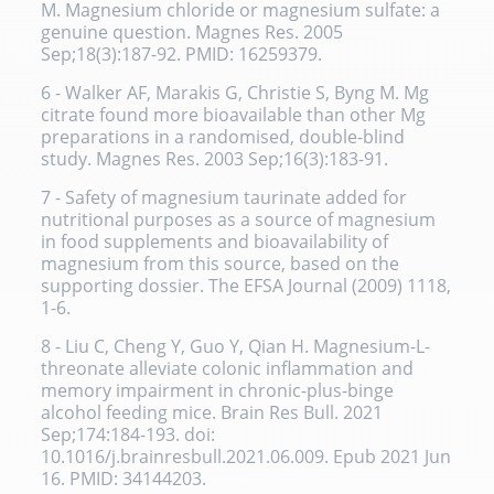
M. Magnesium chloride or magnesium sulfate: a
genuine question. Magnes Res. 2005
Sep;18(3):187-92. PMID: 16259379.
6 - Walker AF, Marakis G, Christie S, Byng M. Mg
citrate found more bioavailable than other Mg
preparations in a randomised, double-blind
study. Magnes Res. 2003 Sep;16(3):183-91.
7 - Safety of magnesium taurinate added for
nutritional purposes as a source of magnesium
in food supplements and bioavailability of
magnesium from this source, based on the
supporting dossier. The EFSA Journal (2009) 1118,
1-6.
8 -
Liu C, Cheng Y, Guo Y, Qian H. Magnesium-L-
threonate alleviate colonic inflammation and
memory impairment in chronic-plus-binge
alcohol feeding mice. Brain Res Bull. 2021
Sep;174:184-193. doi:
10.1016/j.brainresbull.2021.06.009. Epub 2021 Jun
16. PMID: 34144203.