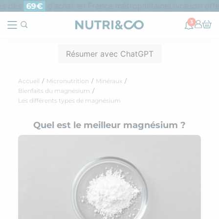
 dès
d’achat en France métropolitaine
Livraison offert
69€
3
Résumer avec ChatGPT
Accueil
Micronutrition
Minéraux
Bienfaits du magnésium
Les différents types de magnésium
Quel est le meilleur magnésium ?