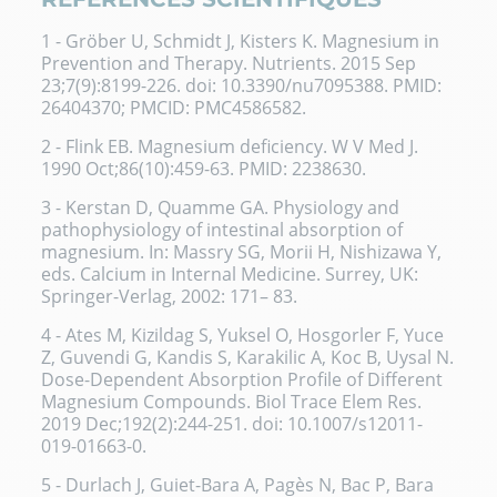
1 - Gröber U, Schmidt J, Kisters K. Magnesium in
Prevention and Therapy. Nutrients. 2015 Sep
23;7(9):8199-226. doi: 10.3390/nu7095388. PMID:
26404370; PMCID: PMC4586582.
2 - Flink EB. Magnesium deficiency. W V Med J.
1990 Oct;86(10):459-63. PMID: 2238630.
3 - Kerstan D, Quamme GA. Physiology and
pathophysiology of intestinal absorption of
magnesium. In: Massry SG, Morii H, Nishizawa Y,
eds. Calcium in Internal Medicine. Surrey, UK:
Springer-Verlag, 2002: 171– 83.
4 - Ates M, Kizildag S, Yuksel O, Hosgorler F, Yuce
Z, Guvendi G, Kandis S, Karakilic A, Koc B, Uysal N.
Dose-Dependent Absorption Profile of Different
Magnesium Compounds. Biol Trace Elem Res.
2019 Dec;192(2):244-251. doi: 10.1007/s12011-
019-01663-0.
5 - Durlach J, Guiet-Bara A, Pagès N, Bac P, Bara