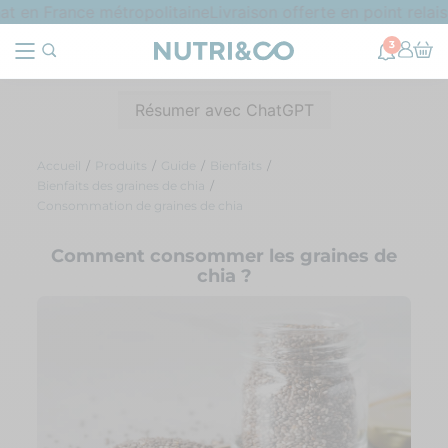
t en France métropolitaine
Livraison offerte en point relais
3
Résumer avec ChatGPT
Accueil
Produits
Guide
Bienfaits
Bienfaits des graines de chia
Consommation de graines de chia
Comment consommer les graines de
chia ?