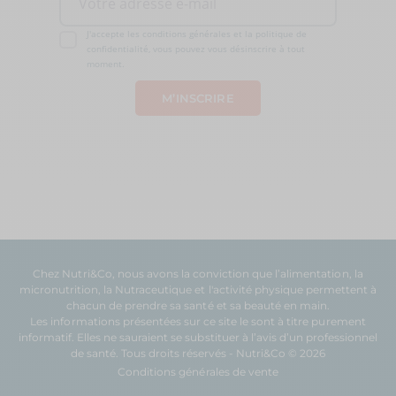
J'accepte les conditions générales et la politique de
confidentialité, vous pouvez vous désinscrire à tout
moment.
Chez Nutri&Co, nous avons la conviction que l’
alimentation
, la
micronutrition
, la
Nutraceutique
et l'
activité physique
permettent à
chacun de prendre sa
santé
et sa
beauté
en main.
Les informations présentées sur ce site le sont à titre purement
informatif. Elles ne sauraient se substituer à l’avis d’un professionnel
de santé. Tous droits réservés - Nutri&Co © 2026
Conditions générales de vente