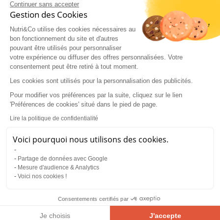
Continuer sans accepter
Transformation :
Pomme entière (IG 35) vs jus
Gestion des Cookies
de pomme (IG 75)
Nutri&Co utilise des cookies nécessaires au
Association alimentaire :
Ajouter des fibres ou
bon fonctionnement du site et d'autres
des protéines diminue l'IG global
pouvant être utilisés pour personnaliser
votre expérience ou diffuser des offres personnalisées. Votre
consentement peut être retiré à tout moment.
LE RÔLE DES GLUCIDES DANS
L'ORGANISME
Les cookies sont utilisés pour la personnalisation des publicités.
Pour modifier vos préférences par la suite, cliquez sur le lien
'Préférences de cookies' situé dans le pied de page.
Fonction énergétique
Lire la politique de confidentialité
Les glucides constituent la source d'énergie la
plus rapidement disponible pour l'organisme. Le
Voici pourquoi nous utilisons des cookies.
glucose alimente directement le cerveau (20% de
l'énergie totale du corps), les muscles pendant
Partage de données avec Google
l'effort, les globules rouges, le système nerveux
Mesure d'audience & Analytics
central.
Voici nos cookies !
La présence de glucides dans les aliments
Consentements certifiés par
permet de
stocker de l'énergie
que ce soit
dans
le foie
(100-120g pour la régulation glycémique),
Je choisis
J'accepte