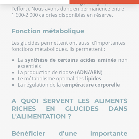
ou
dans les muscles
300-600g (énergie pour
Plateforme de Gestion du Consentement : Personnalisez vos Opt
Axeptio consent
l'effort). Nous avons donc en permanence entre
1 600-2 000 calories disponibles
en réserve.
Notre plateforme vous permet d'adapter et de gérer vos paramètre
Fonction métabolique
Les glucides permettent ont aussi d'importantes
fonctions métaboliques. Ils permettent :
La
synthèse de certains acides aminés
non
essentiels
La production de ribose (
ADN/ARN
)
Le métabolisme optimal des
lipides
La régulation de la
température corporelle
A QUOI SERVENT LES ALIMENTS
RICHES EN GLUCIDES DANS
L'ALIMENTATION ?
Bénéficier d'une importante