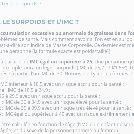
er le surpoids ?
 LE SURPOIDS ET L’IMC ?
ccumulation excessive ou anormale de graisses dans l’
lèmes de santé. Mais comment savoir si l’on est en surpoids
’est-à-dire son Indice de Masse Corporelle. Ce dernier est m
d’une personne (la formule exacte est poids/taille²).
à partir d’un
IMC égal ou supérieur à 25
. Une personne qu
r exemple, aura un léger surpoids (IMC de 25,7 ; 70/1,65²).
se à partir d’un IMC de 30. Notons qu’il y a
trois formes d
 IMC inférieur à 18,5 avec un risque accru pour la santé ;
 : IMC de 18,5 à 24,9 ;
25 à 29,9 avec un risque accru pour la santé ;
 : IMC de 30 à 34,9 avec un risque élevé pour la santé ;
 : IMC de 35 à 39,9 avec un risque très élevé pour la santé ;
3 : IMC égal ou supérieur à 40 avec un risque extrêmement é
être calculée en fonction de l’âge (l’IMC d’un enfant ne se
 âgée) et du sexe de la personne (homme ou femme).