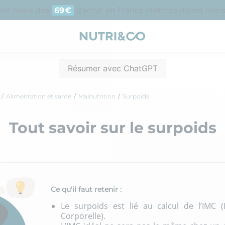
t relais dès
d’achat en France métropolitaine
Livraiso
69€
Résumer avec ChatGPT
Alimentation et santé
Malnutrition
Surpoids
Tout savoir sur le surpoids
Ce qu'il faut retenir :
Le surpoids est lié au calcul de l’IMC 
Corporelle).