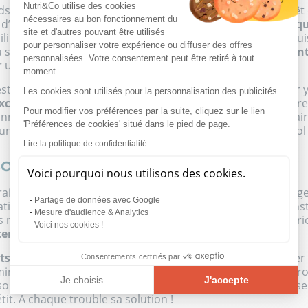
Nutri&Co utilise des cookies
s peuvent être multiples (troubles anxieux, mal-être, arrêt 
nécessaires au bon fonctionnement du
 d’un
déséquilibre entre nutrition et dépenses énergétiq
site et d'autres pouvant être utilisés
librée, mais qu’il ne pratique plus d’activité physique dep
pour personnaliser votre expérience ou diffuser des offres
 surpoids. Les
grignotages
et certaines
habitudes aliment
personnalisées. Votre consentement peut être retiré à tout
une prise de poids soudaine.
moment.
t lié à l’alimentation, il existe des
solutions simples
pour y
Les cookies sont utilisés pour la personnalisation des publicités.
excessif en matières grasses
, en mauvais lipides et en sucre
Pour modifier vos préférences par la suite, cliquez sur le lien
es graisses (acides gras insaturés) et de fibres alimentai
'Préférences de cookies' situé dans le pied de page.
gumineuses. Faites attention à votre consommation d’alcool
Lire la politique de confidentialité
OIGNER ?
Voici pourquoi nous utilisons des cookies.
s traitements médicamenteux adaptés au surpoids, en chang
Partage de données avec Google
atiquant une activité physique régulière, vous pourrez const
Mesure d'audience & Analytics
pas nécessaire, dans la plupart des cas, de compter ses calor
Voici nos cookies !
ter les aliments riches en sucre, en gras et en sel
.
s alimentaires
peuvent également vous aider à retrouver v
Consentements certifiés par
minale.
Brûle-graisse, coupe-faim ou produit drainant
, t
Je choisis
J'accepte
oin de votre corps. Optez pour la formule de votre choix s
tit. À chaque trouble sa solution !
Plateforme de Gestion du Consentement : Personnalisez vos O
Axeptio consent