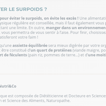
Notre plateforme vous permet d'adapter et de gérer vos paramèt
ER LE SURPOIDS ?
pour éviter le surpoids, on évite les excès !
Une alimentati
hysique régulière est conseillée, mais il faut également vou
tant une limite. En outre,
manger dans un environnement
 vous permettra de vous sentir à l’aise. Pour finir, choisiss
tisferont votre faim !
r qu’une
assiette équilibrée
sera mieux digérée par votre or
t être constitué d’
un quart de protéines
(viande maigre, po
rt de féculents
(pain riz, pommes de terre…) et d’
une moit
 Nutri&Co
ique est composée de Diététicienne et Docteure en Sciences
n et Science des Aliments, Naturopathe.