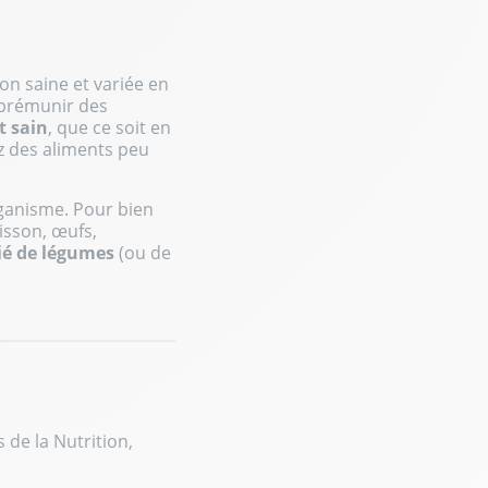
res de confidentialité, en garantissant la conformité avec les r
on saine et variée en
s prémunir des
 sain
, que ce soit en
ez des aliments peu
ganisme. Pour bien
isson, œufs,
ié de légumes
(ou de
 de la Nutrition,