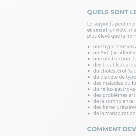
QUELS SONT L
Le surpoids peut me
et social
(anxiété, ma
plus élevé que la nor
une hypertension ar
un AVC (accident va
une obstruction de
des troubles cardi
du cholestérol (ta
du diabète de type 
des maladies du foi
du reflux gastro-œ
des problèmes arti
de la somnolence, 
des fuites urinaires
de la transpiration
COMMENT DEVI