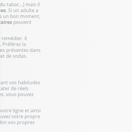
du tabac…) mais il
ues
. Si un adulte a
uis un bon moment,
aires
peuvent
 remédier. Il
. Préférez la
res présentes dans
 et de sodas.
eant vos habitudes
ater de réels
ies, vous pouvez
otre ligne et ainsi
rouvez votre propre
elon vos propres
ptions