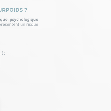
URPOIDS ?
ique, psychologique
 présentent un risque
) ;