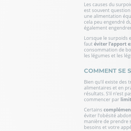
Les causes du surpoid
est souvent question
une alimentation équi
cela peu engendré du
également engendrer 
Lorsque le surpoids es
faut
éviter l’apport 
consommation de bonn
les légumes et les lé
COMMENT SE S
Bien qu’il existe de
alimentaires et en pr
résultats. S’il n’est 
commencer par
limi
Certains
complément
éviter l’obésité abdo
manière de prendre s
besoins et votre appé