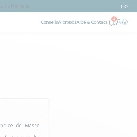
n offerte en point relais dès
d’achat en France métrop
69€
FR
3
Conseils
À propos
Aide & Contact
(Indice de Masse