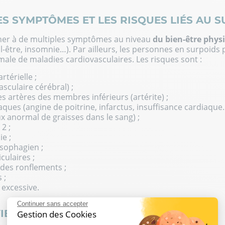
ES SYMPTÔMES ET LES RISQUES LIÉS AU S
ner à de multiples symptômes au niveau
du bien-être phys
l-être, insomnie…). Par ailleurs, les personnes en surpoids
male de maladies cardiovasculaires. Les risques sont :
térielle ;
sculaire cérébral) ;
s artères des membres inférieurs (artérite) ;
aques (angine de poitrine, infarctus, insuffisance cardiaque…
ux anormal de graisses dans le sang) ;
2 ;
e ;
sophagien ;
culaires ;
des ronflements ;
 ;
 excessive.
Continuer sans accepter
ENT-ON EN SURPOIDS ?
Gestion des Cookies