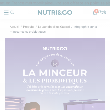
t en France métropolitaine
Livraison offerte en point relais
3
Accueil
Produits
Le Lactobacillus G
asseri
Infographie sur la
minceur et les probiotiques