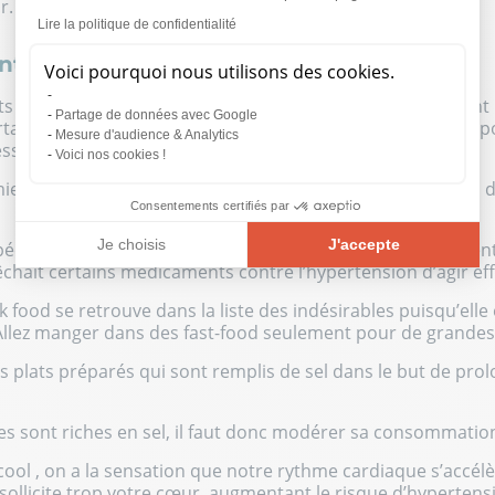
r.
Lire la politique de confidentialité
nts indésirables pour la tension artérielle
Voici pourquoi nous utilisons des cookies.
 peuvent être nocifs pour votre santé cardiaque. Souvent r
Partage de données avec Google
ertaines nourritures provoquent une prise de poids et n’ap
Mesure d'audience & Analytics
ssentiels à votre organisme.
Voici nos cookies !
er aliment à éviter est le sel de cuisine qui représente un 
Consentements certifiés par
Je choisis
J'accepte
écialistes de la santé ont prouvé par le biais d’études scien
it certains médicaments contre l’hypertension d’agir ef
Plateforme de Gestion du Consentement : Personnalisez vos O
Axeptio consent
k food se retrouve dans la liste des indésirables puisqu’elle e
Notre plateforme vous permet d'adapter et de gérer vos paramèt
 Allez manger dans des fast-food seulement pour de grandes
les plats préparés qui sont remplis de sel dans le but de pro
 sont riches en sel, il faut donc modérer sa consommatio
lcool , on a la sensation que notre rythme cardiaque s’accél
 sollicite trop votre cœur, augmentant le risque d’hypertens