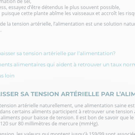
mation de sel,
ess, essayez d’être détendus le plus souvent possible,
puisque cette plante abîme les vaisseaux et accroît les ris
e la tension artérielle, l’alimentation est une solution natu
.
sser sa tension artérielle par l’alimentation?
nts alimentaires qui aident à retrouver un taux norm
us loin
SSER SA TENSION ARTÉRIELLE PAR L’ALI
 tension artérielle naturellement, une alimentation saine es
ans certains aliments participent à retrouver une tension a
s
aliments pour baisse de tension
. Il est bon de savoir que l
120 sur 80 millimètres de mercure (mmHg).
ension, les valeurs qui montent jusqu’à 159/99 sont associé