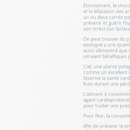
Étonnement, le chocol
et la dilatation des a
un ou deux carrés par
prévenir et guérir l’
son stress (un facteur
On peut trouver du po
exotique a une quant
aussi démontré que le
seraient bénéfiques p
L’ail, une plante pot
comme un excellent al
favorise la santé ca
frais durant une péri
L’aliment à consomme
agent cardioprotecteu
pour traiter une press
Pour finir, la conso
Afin de prévenir la p