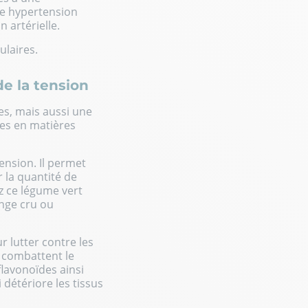
ne hypertension
 artérielle.
ulaires.
de la tension
es, mais aussi une
les en matières
ension. Il permet
 la quantité de
z ce légume vert
ange cru ou
 lutter contre les
i combattent le
flavonoïdes ainsi
détériore les tissus