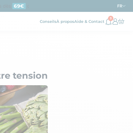
dès
d’achat en France métropolitaine
69€
FR
3
Conseils
À propos
Aide & Contact
tre tension