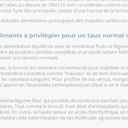
 et celles au-dessus de 180/110 sont considérées comme u
reste l’une des principales causes d’une hausse de la tension
 habitudes alimentaires provoquent des maladies cardiovasc
liments à privilégier pour un taux normal 
e alimentation équilibrée avec de nombreux fruits et légum
e de produits céréales complètes et produits laitiers faib
ntenir une tension normale.
s, le brocoli est vivement recommandé pour stabiliser la t
 cholestérol considéré comme “mauvais” et de faire diminuer
 les vaisseaux sanguins. Pour profiter de ses vertus, mange
 L’apport en flavonoïdes (antioxydants) est élevé si on le m
euxième légume fleur qui possède de nombreux bienfaits pour
aires. Tout comme le brocoli, il est doté d’antioxydants qu
ibres. En outre, sa haute teneur en acide chlorhydrique, en 
plète cette extermination de ces molécules agressives qui 