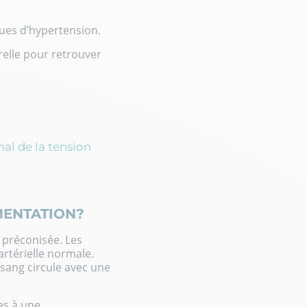
ques d’hypertension.
relle pour retrouver
al de la tension
MENTATION?
t préconisée. Les
rtérielle normale.
e sang circule avec une
es à une