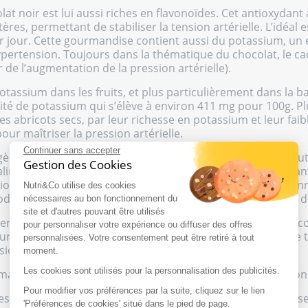
at noir est lui aussi riches en flavonoïdes. Cet antioxydant a
rtères, permettant de stabiliser la tension artérielle. L’idéa
 jour. Cette gourmandise contient aussi du potassium, un e
hypertension. Toujours dans la thématique du chocolat, le c
 de l’augmentation de la pression artérielle).
tassium dans les fruits, et plus particulièrement dans la ba
ité de potassium qui s’élève à environ 411 mg pour 100g. P
s abricots secs, par leur richesse en potassium et leur fai
our maîtriser la pression artérielle.
Continuer sans accepter
agère vivace reconnue pour son goût caractéristique, lui vau
Gestion des Cookies
iment pour lutter contre la pression artérielle. Riche en an
rdiovasculaire. On vous recommande d’en manger quotidienn
Nutri&Co utilise des cookies
ode de 16 ou 8 semaines afin d’obtenir une baisse du taux d
nécessaires au bon fonctionnement du
site et d'autres pouvant être utilisés
r sans modération est le curcuma. Cette épice jaune est
pour personnaliser votre expérience ou diffuser des offres
r par les médecins de Sidha. Ainsi, la curcumine se révèle
personnalisées. Votre consentement peut être retiré à tout
ion artérielle élevée.
moment.
Les cookies sont utilisés pour la personnalisation des publicités.
mmation régulière de poissons est conseillée pour les pers
Pour modifier vos préférences par la suite, cliquez sur le lien
ression artérielle, intégrez dans vos repas ces aliments prés
'Préférences de cookies' situé dans le pied de page.