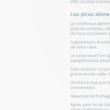
effet cardioprotecteu
Les pires alime
De nombreux aliments
graisses saturées, c
de bons nutriments e
Logiquement, le premi
de votre cœur.
Le saviez-vous? Les sp
pamplemousse empêcha
Sans surprise ! La jun
grasse et très salée.
On évite à tout prix 
conservation.
Beaucoup de fromages
Après avoir bu de l’a
signe ! Cette boisson