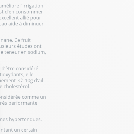
méliore l’irrigation
l est d’en consommer
xcellent allié pour
acao aide à diminuer
nane. Ce fruit
lusieurs études ont
ble teneur en sodium,
t d’être considéré
tioxydants, elle
ement 3 à 10g d’ail
e cholestérol.
 considérée comme un
 très performante
onnes hypertendues.
entant un certain