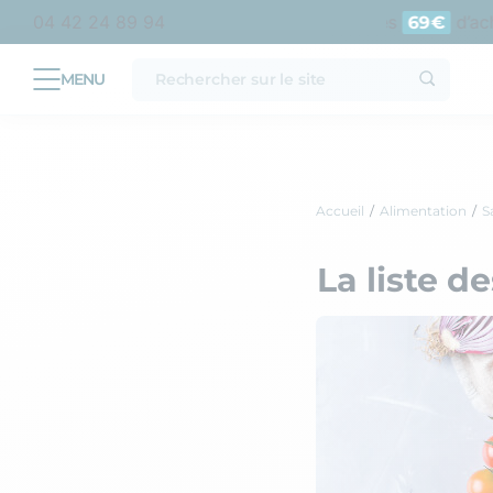
politaine
Livraison offerte en point relais dès
d’achat
04 42 24 89 94
69€
Accueil
Alimentation
S
La liste d