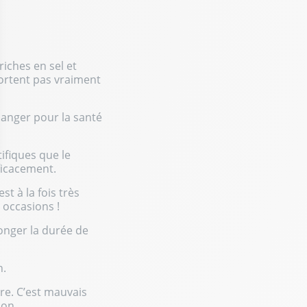
iches en sel et
portent pas vraiment
danger pour la santé
tifiques que le
ficacement.
ptions
st à la fois très
res de confidentialité, en garantissant la conformité avec les r
 occasions !
longer la durée de
n.
ère. C’est mauvais
ion.