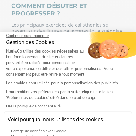
COMMENT DÉBUTER ET
PROGRESSER ?
Les principaux exercices de calisthenics se
basent sur des figures de gymnastique suédoise
Continuer sans accepter
assez connues. Ils sont
adaptés aux débutants
Gestion des Cookies
mais aussi aux sportifs de longue date
.
Nutri&Co utilise des cookies nécessaires au
bon fonctionnement du site et d'autres
Squats et flexions
pouvant être utilisés pour personnaliser
votre expérience ou diffuser des offres personnalisées. Votre
Si vous voulez obtenir une belle progression,
la
consentement peut être retiré à tout moment.
pratique du squat
est indispensable dans
votre routine sportive
. Lors de votre
Les cookies sont utilisés pour la personnalisation des publicités.
entraînement, variez les squats pour vous
Pour modifier vos préférences par la suite, cliquez sur le lien
focaliser sur des muscles différents. Pratiquez
'Préférences de cookies' situé dans le pied de page.
principalement le squat classique, jambes
écartées, dos bien droit avec flexion des genoux.
Lire la politique de confidentialité
En fonction de votre niveau, vous pouvez faire de
petits sauts lorsque vous revenez en position
Voici pourquoi nous utilisons des cookies.
debout. Une autre variante consiste à vous
déplacer vers la gauche puis vers la droite
Partage de données avec Google