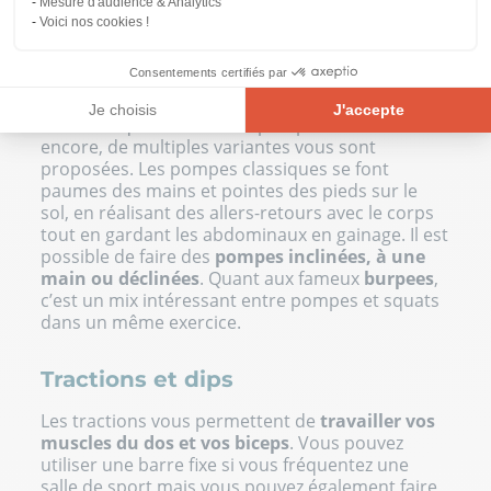
lorsque vous fléchissez les genoux.
Mesure d'audience & Analytics
Voici nos cookies !
Pompes et burpees
Consentements certifiés par
Pour
muscler vos triceps et vos épaules
, quoi
Je choisis
J'accepte
de mieux que de
faire des pompes
? Une fois
Plateforme de Gestion du Consentement : Personnalisez vos Opt
encore, de multiples variantes vous sont
Axeptio consent
proposées. Les pompes classiques se font
Notre plateforme vous permet d'adapter et de gérer vos paramètre
paumes des mains et pointes des pieds sur le
sol, en réalisant des allers-retours avec le corps
tout en gardant les abdominaux en gainage. Il est
possible de faire des
pompes inclinées, à une
main ou déclinées
. Quant aux fameux
burpees
,
c’est un mix intéressant entre pompes et squats
dans un même exercice.
Tractions et dips
Les tractions vous permettent de
travailler vos
muscles du dos et vos biceps
. Vous pouvez
utiliser une barre fixe si vous fréquentez une
salle de sport mais vous pouvez également
faire