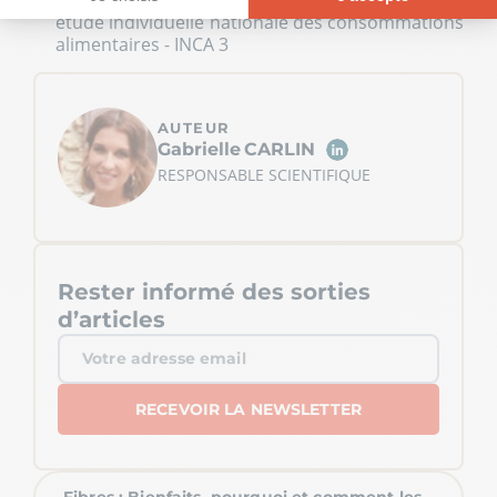
étude individuelle nationale des consommations
Plateforme de Gestion du Consentement : Personnalisez vos Opt
Axeptio consent
alimentaires - INCA 3
Notre plateforme vous permet d'adapter et de gérer vos paramètre
AUTEUR
Gabrielle
CARLIN
RESPONSABLE SCIENTIFIQUE
Rester informé des sorties
d’articles
Fibres : Bienfaits, pourquoi et comment les