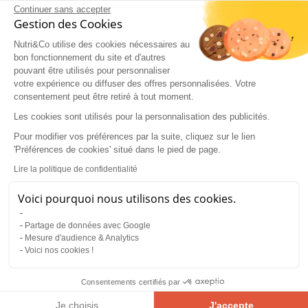
Bharucha AE, Lacy BE. Mechanisms, Evaluation,
Continuer sans accepter
and Management of Chronic Constipation.
Gestion des Cookies
Gastroenterology. 2020 Apr;158(5):1232-1249.e3.
doi: 10.1053/j.gastro.2019.12.034. Epub 2020 Jan
Nutri&Co utilise des cookies nécessaires au
bon fonctionnement du site et d'autres
13. PMID: 31945360; PMCID: PMC7573977.
pouvant être utilisés pour personnaliser
Holscher HD. Dietary fiber and prebiotics and
votre expérience ou diffuser des offres personnalisées. Votre
the gastrointestinal microbiota. Gut Microbes.
consentement peut être retiré à tout moment.
2017 Mar 4;8(2):172-184. doi:
10.1080/19490976.2017.1290756. Epub 2017 Feb
Les cookies sont utilisés pour la personnalisation des publicités.
6. PMID: 28165863; PMCID: PMC5390821.
Pour modifier vos préférences par la suite, cliquez sur le lien
Lattimer JM, Haub MD. Effects of dietary fiber
'Préférences de cookies' situé dans le pied de page.
and its components on metabolic health.
Nutrients. 2010 Dec;2(12):1266-89. doi:
Lire la politique de confidentialité
10.3390/nu2121266. Epub 2010 Dec 15. PMID:
22254008; PMCID: PMC3257631.
Voici pourquoi nous utilisons des cookies.
Rao SS, Yu S, Fedewa A. Systematic review:
dietary fibre and FODMAP-restricted diet in the
Partage de données avec Google
management of constipation and irritable bowel
Mesure d'audience & Analytics
syndrome. Aliment Pharmacol Ther. 2015
Voici nos cookies !
Jun;41(12):1256-70. doi: 10.1111/apt.13167. Epub
2015 Apr 22. Erratum in: Aliment Pharmacol
Consentements certifiés par
Ther. 2015 Aug;42(4):490. PMID: 25903636.
Je choisis
J'accepte
AVIS et RAPPORT de l'Anses sur la troisième