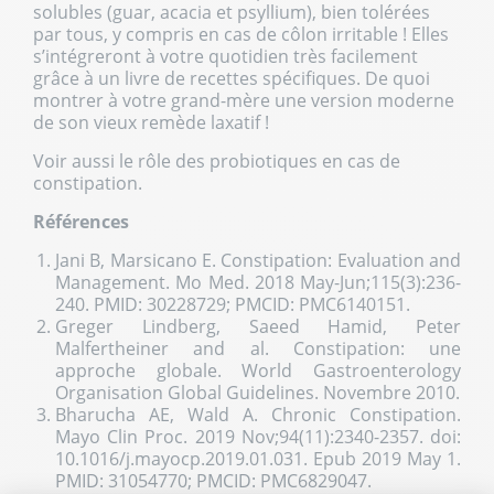
solubles (guar, acacia et psyllium), bien tolérées
par tous, y compris en cas de côlon irritable ! Elles
s’intégreront à votre quotidien très facilement
grâce à un livre de recettes spécifiques. De quoi
montrer à votre grand-mère une version moderne
de son vieux remède laxatif !
Voir aussi le rôle des
probiotiques en cas de
constipation
.
Références
Jani B, Marsicano E. Constipation: Evaluation and
Management. Mo Med. 2018 May-Jun;115(3):236-
240. PMID: 30228729; PMCID: PMC6140151.
Greger Lindberg, Saeed Hamid, Peter
Malfertheiner and al. Constipation: une
approche globale. World Gastroenterology
Organisation Global Guidelines. Novembre 2010.
Bharucha AE, Wald A. Chronic Constipation.
Mayo Clin Proc. 2019 Nov;94(11):2340-2357. doi:
10.1016/j.mayocp.2019.01.031. Epub 2019 May 1.
PMID: 31054770; PMCID: PMC6829047.