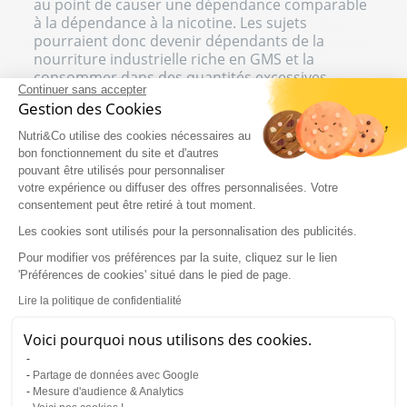
au point de causer une dépendance comparable
à la dépendance à la nicotine. Les sujets
pourraient donc devenir dépendants de la
nourriture industrielle riche en GMS et la
consommer dans des quantités excessives.
Continuer sans accepter
Gestion des Cookies
GMS et diabète
Nutri&Co utilise des cookies nécessaires au
bon fonctionnement du site et d'autres
Le glutamate est également accusé de perturber
pouvant être utilisés pour personnaliser
le pancréas. Soumis à une consommation
votre expérience ou diffuser des offres personnalisées. Votre
excessive de glutamate, l’organe pourrait
consentement peut être retiré à tout moment.
produire une dose d’insuline jusqu’à 3 fois
supérieure à la normale. Cette sécrétion
Les cookies sont utilisés pour la personnalisation des publicités.
d’insuline en trop grande quantité pourrait
Pour modifier vos préférences par la suite, cliquez sur le lien
entraîner l’apparition d’un diabète de type 2.
'Préférences de cookies' situé dans le pied de page.
Lire la politique de confidentialité
Le glutamate est-il réellement
dangereux ?
Voici pourquoi nous utilisons des cookies.
Malgré les résultats en apparence plutôt
Partage de données avec Google
alarmants de ces études, il faut garder à l’esprit
Mesure d'audience & Analytics