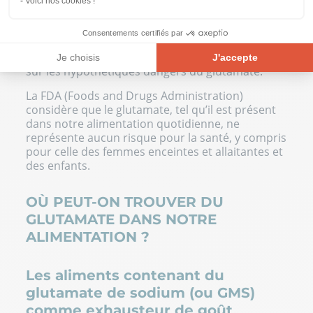
qu’elles ont pour la plupart été réalisées sur des
Voici nos cookies !
animaux exposés à des doses de glutamate
largement supérieures aux doses que l’on
Consentements certifiés par
consomme en moyenne. D’autres études sont à
mener pour parvenir à des résultats significatifs
Je choisis
J'accepte
sur les hypothétiques dangers du glutamate.
Plateforme de Gestion du Consentement : Personnalisez vos Opt
Axeptio consent
La FDA (Foods and Drugs Administration)
Notre plateforme vous permet d'adapter et de gérer vos paramètre
considère que le glutamate, tel qu’il est présent
dans notre alimentation quotidienne, ne
représente aucun risque pour la santé, y compris
pour celle des femmes enceintes et allaitantes et
des enfants.
OÙ PEUT-ON TROUVER DU
GLUTAMATE DANS NOTRE
ALIMENTATION ?
Les aliments contenant du
glutamate de sodium (ou GMS)
comme exhausteur de goût