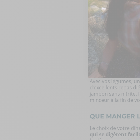
des pommes de te
Voir aussi les
aliment
QUELS ALIMEN
Vous vous demandez
vous aider ! Sachez q
pourrait contribuer à
choisissant une
alim
Privilégiez les légum
complet). Évitez toute
Avec vos légumes, u
d’excellents repas d
jambon sans nitrite. 
minceur à la fin de v
QUE MANGER L
Le choix de votre dîn
qui se digèrent faci