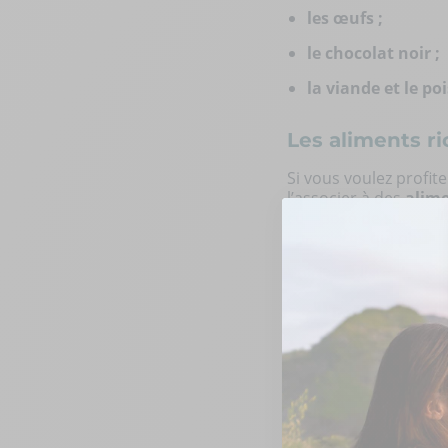
les œufs ;
le chocolat noir ;
la viande et le po
Les aliments r
Si vous voulez profit
l’associer à des
alime
composé de sucre bl
complètes qui pourron
Voici une liste de
cér
du riz complet ;
des pâtes au blé 
du quinoa ;
du pain ;