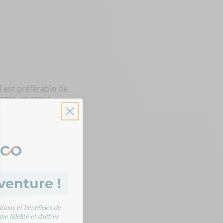
 il est préférable de
anger un
repas
issez des céréales
venture !
ions et bénéficiez de
e fidélité et d’offres