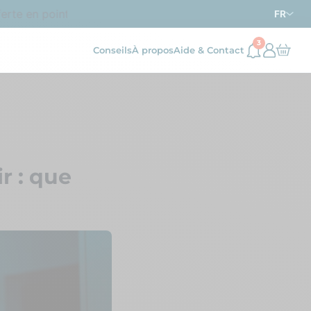
te en point relais dès
d’achat en France métropolitain
69€
FR
3
Conseils
À propos
Aide & Contact
r : que