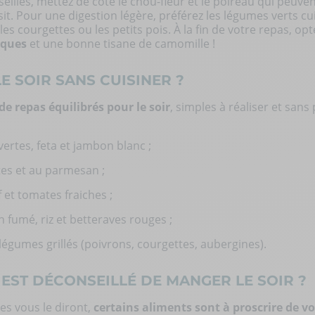
eillés, mettez de côté le chou-fleur et le poireau qui peuven
it. Pour une digestion légère, préférez les légumes verts cui
es courgettes ou les petits pois. À la fin de votre repas, o
iques
et une bonne tisane de camomille !
E SOIR SANS CUISINER ?
de repas équilibrés pour le soir
, simples à réaliser et sans
 vertes, feta et jambon blanc ;
tes et au parmesan ;
 et tomates fraiches ;
 fumé, riz et betteraves rouges ;
légumes grillés (poivrons, courgettes, aubergines).
 EST DÉCONSEILLÉ DE MANGER LE SOIR ?
tes vous le diront,
certains aliments sont à proscrire de v