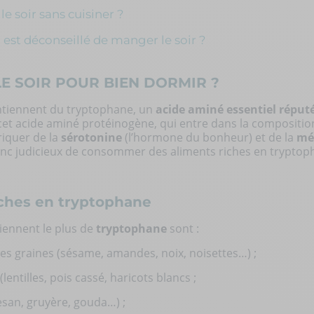
e soir sans cuisiner ?
 est déconseillé de manger le soir ?
E SOIR POUR BIEN DORMIR ?
ntiennent du
tryptophane, un
acide aminé essentiel réputé
, cet acide aminé protéinogène, qui entre dans la compositio
riquer de la
sérotonine
(l’hormone du bonheur) et de la
mé
donc judicieux de consommer des aliments riches en tryptop
iches en tryptophane
iennent le plus de
tryptophane
sont :
les graines (sésame, amandes, noix, noisettes…) ;
(lentilles, pois cassé, haricots blancs ;
san, gruyère, gouda…) ;