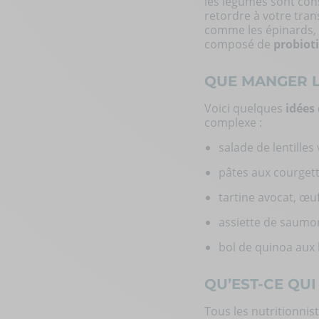
les légumes sont cons
retordre à votre trans
comme les épinards, l
composé de
probiot
QUE MANGER L
Voici quelques
idées 
complexe :
salade de lentilles
pâtes aux courget
tartine avocat, œuf
assiette de saumon
bol de quinoa aux 
QU’EST-CE QUI
Tous les nutritionnis