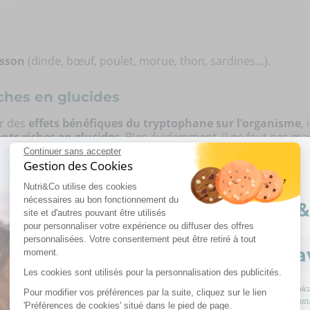
isson
(dinde, bœuf, poulet, morue, thon, sardines…).
iches en glucides
er des
effets bénéfiques du tryptophane sur l’organisme
,
nts riches en glucides
. Bien évidemment, il ne faut pas m
anc
qui pourrait vous donner un trop plein d'énergie. Chois
Continuer sans accepter
t vous aider à éviter la petite fringale du soir…
Gestion des Cookies
éales et féculents à manger le soir
:
Nutri&Co utilise des cookies
nécessaires au bon fonctionnement du
site et d'autres pouvant être utilisés
pour personnaliser votre expérience ou diffuser des offres
complet ;
personnalisées. Votre consentement peut être retiré à tout
Rejoignez l’a
moment.
Les cookies sont utilisés pour la personnalisation des publicités.
Inscrivez-vous à nos communicat
Pour modifier vos préférences par la suite, cliquez sur le lien
contenus exclusifs, du programm
'Préférences de cookies' situé dans le pied de page.