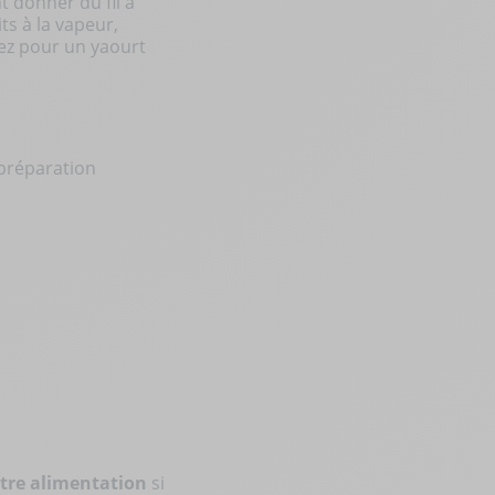
t donner du fil à
ts à la vapeur,
ptez pour un
yaourt
 préparation
otre alimentation
si