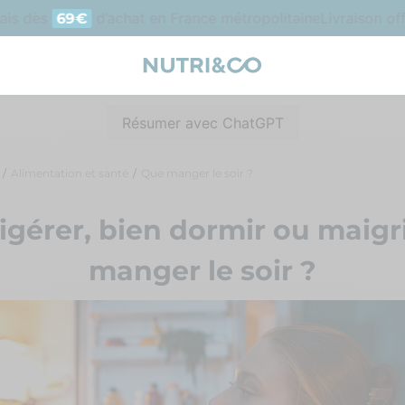
s dès
d’achat en France métropolitaine
Livraison offer
69€
Résumer avec ChatGPT
Alimentation et santé
Que manger le soir ?
igérer, bien dormir ou maigri
manger le soir ?