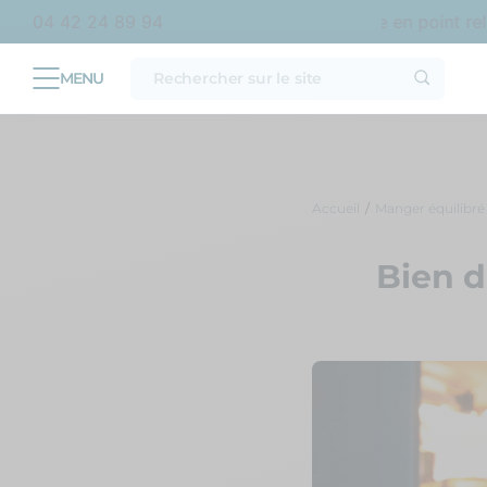
at en France métropolitaine
Livraison offerte en point relai
04 42 24 89 94
Accueil
Manger équilibré
Bien d