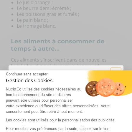
Le jus d’orange ;
Le beurre demi-écrémé ;
Les poissons gras et fumés ;
Le pain blanc ;
Le fromage blanc.
Les aliments à consommer de
temps à autre…
Ces aliments s’inscrivent dans de nouvelles
habitudes alimentaires, mais à une seule
condition : il faut limiter leur consommation ! Il
Continuer sans accepter
s'agit d'aliments à consommer
Gestion des Cookies
occasionnellement alors veillez bien à surveiller
les portions et éviter une prise journalière.
Nutri&Co utilise des cookies nécessaires au
bon fonctionnement du site et d'autres
Les produits transformés ;
pouvant être utilisés pour personnaliser
Les frites (riches en graisses) ;
votre expérience ou diffuser des offres personnalisées. Votre
Les chips ;
consentement peut être retiré à tout moment.
Rejoignez l’aventure !
Le chocolat blanc ;
Les cookies sont utilisés pour la personnalisation des publicités.
Le beurre ;
Le saumon fumé ;
Pour modifier vos préférences par la suite, cliquez sur le lien
Inscrivez-vous à nos communications et bénéficiez de