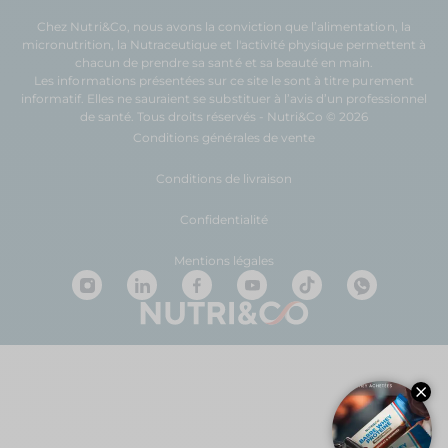
Chez Nutri&Co, nous avons la conviction que l’
alimentation
, la
micronutrition
, la
Nutraceutique
et l'
activité physique
permettent à
chacun de prendre sa
santé
et sa
beauté
en main.
Les informations présentées sur ce site le sont à titre purement
informatif. Elles ne sauraient se substituer à l’avis d’un professionnel
de santé. Tous droits réservés - Nutri&Co © 2026
Conditions générales de vente
Conditions de livraison
Confidentialité
Mentions légales