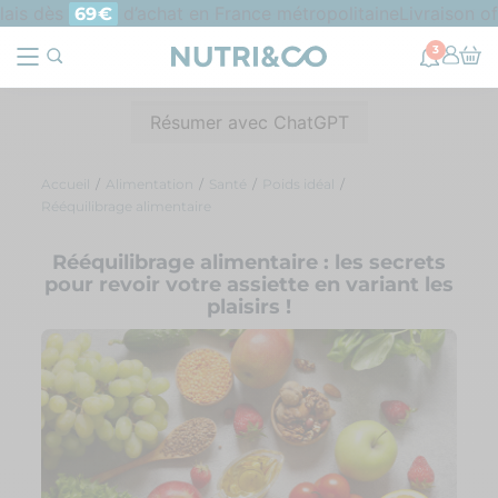
ais dès
d’achat en France métropolitaine
Livraison off
69€
3
Résumer avec ChatGPT
Accueil
Alimentation
Santé
Poids idéal
Rééquilibrage alimentaire
Rééquilibrage alimentaire : les secrets
pour revoir votre assiette en variant les
plaisirs !