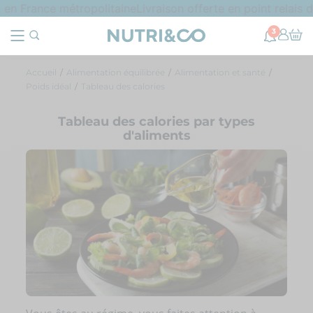
n France métropolitaine
Livraison offerte en point relais d
3
Accueil
Alimentation équilibrée
Alimentation et santé
Poids idéal
Tableau des calories
Tableau des calories par types
d'aliments