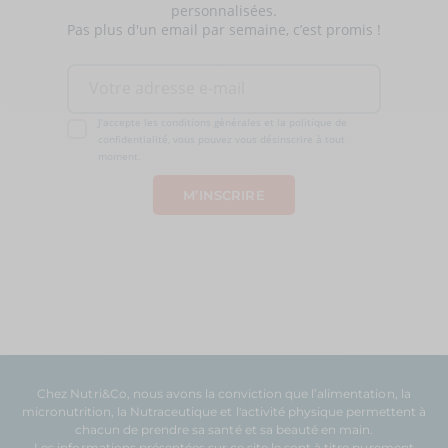
personnalisées.
Pas plus d'un email par semaine, c’est promis !
J'accepte les conditions générales et la politique de
confidentialité, vous pouvez vous désinscrire à tout
moment.
Chez Nutri&Co, nous avons la conviction que l’
alimentation
, la
micronutrition
, la
Nutraceutique
et l'
activité physique
permettent à
chacun de prendre sa
santé
et sa
beauté
en main.
Les informations présentées sur ce site le sont à titre purement