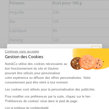
Poisson
Kcal pour 100 g
Anguille
230
Bar
105
Cabillaud
90
Hareng
122
Sardine
162
Continuer sans accepter
Gestion des Cookies
Saumon
208
Nutri&Co utilise des cookies nécessaires au
Sole
75
bon fonctionnement du site et d'autres
pouvant être utilisés pour personnaliser
Thon
144
votre expérience ou diffuser des offres personnalisées. Votre
consentement peut être retiré à tout moment.
Rejoignez l’aventure !
Les cookies sont utilisés pour la personnalisation des publicités.
Pour modifier vos préférences par la suite, cliquez sur le lien
Inscrivez-vous à nos communications et bénéficiez de
Tableau des produits laitiers et
'Préférences de cookies' situé dans le pied de page.
contenus exclusifs, du programme fidélité et d’offres
d'origine animale
personnalisées.
Lire la politique de confidentialité