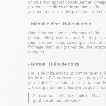
En plus d’un apport conséquent en oméga-3
protéines, de fibres et de vitamines. L’huil
aux personnes avec des problèmes intestin
- Médaille d’or : Huile de chia
Haie d’honneur pour le champion ! L’huile
gâteau, elle présente aussi 3 fois plu
régulièrement, vous savez que c’est
un é
fromage blanc aux graines de Chia proposé
mangue)…
- Bonus : Huile de colza
L’huile de colza est la plus commune et la p
les formes BIO et extra vierges pour prése
germe de blé ; les épinards, le chou-fleur, l
… C’est quand même plus sympa que la mar
Peu connue en France, l’huile de Chia es
goût absolument délicieux.