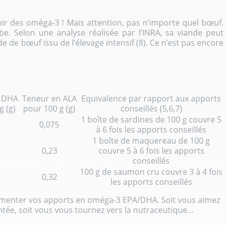
enir des oméga-3 ! Mais attention, pas n’importe quel bœuf.
rbe. Selon une analyse réalisée par l’INRA, sa viande peut
e de bœuf issu de l’élevage intensif (8). Ce n’est pas encore
n DHA
Teneur en ALA
Equivalence par rapport aux apports
g (g)
pour 100 g (g)
conseillés (5,6,7)
1 boîte de sardines de 100 g couvre 5
0,075
à 6 fois les apports conseillés
1 boîte de maquereau de 100 g
0,23
couvre 5 à 6 fois les apports
conseillés
100 g de saumon cru couvre 3 à 4 fois
0,32
les apports conseillés
ugmenter vos apports en oméga-3 EPA/DHA. Soit vous aimez
entée, soit vous vous tournez vers la nutraceutique…