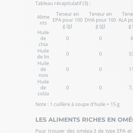
Tableau récapitulatif (3) :
Teneur en
Teneur en
Tene
Alime
EPA pour 100
DHA pour 100
ALA p
nts
g (g)
g (g)
g 
Huile
de
0
0
chia
Huile
0
0
5
de lin
Huile
de
0
0
1
noix
Huile
de
0
0
7
colza
Note : 1 cuillère à soupe d'huile = 15 g
LES ALIMENTS RICHES EN OMÉ
Pour trouver des oméga-3 de type EPA et D