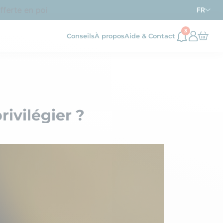
rte en point relais dès
d’achat en France métropolitai
69€
FR
3
Conseils
À propos
Aide & Contact
rivilégier ?