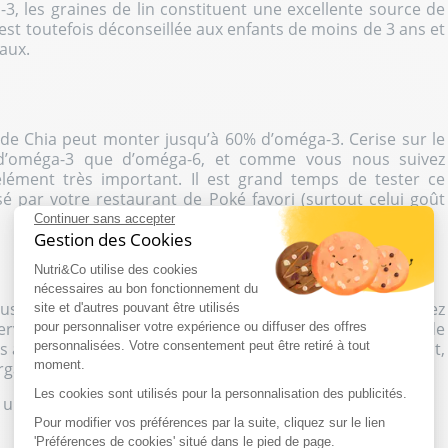
, les graines de lin constituent une excellente source de
e est toutefois déconseillée aux enfants de moins de 3 ans et
aux.
 de Chia peut monter jusqu’à 60% d’oméga-3. Cerise sur le
s d’oméga-3 que d’oméga-6, et comme vous nous suivez
lément très important
. Il est grand temps de tester ce
 par votre restaurant de Poké favori (surtout celui goût
Continuer sans accepter
Gestion des Cookies
Nutri&Co utilise des cookies
nécessaires au bon fonctionnement du
lus accessible des huiles contenant des oméga-3. Privilégiez
site et d'autres pouvant être utilisés
rver sa qualité. On peut aussi citer l’huile de soja ou de
pour personnaliser votre expérience ou diffuser des offres
es amandes, les noisettes, les pistaches, le cresson, l’avocat,
personnalisées. Votre consentement peut être retiré à tout
moment.
garine non ?!
Les cookies sont utilisés pour la personnalisation des publicités.
t une exceptionnelle source d’oméga-3, avec en prime un
Pour modifier vos préférences par la suite, cliquez sur le lien
'Préférences de cookies' situé dans le pied de page.