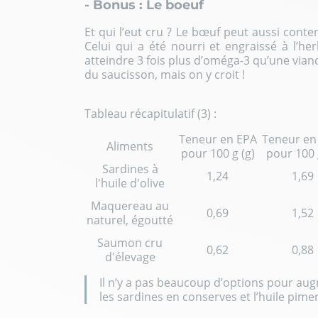
- Bonus : Le boeuf
Et qui l’eut cru ? Le bœuf peut aussi cont
Celui qui a été nourri et engraissé à l’he
atteindre 3 fois plus d’oméga-3 qu’une viand
du saucisson, mais on y croit !
Tableau récapitulatif (3) :
Teneur en EPA
Teneur e
Aliments
pour 100 g (g)
pour 100 
Sardines à
1,24
1,69
l'huile d'olive
Maquereau au
0,69
1,52
naturel, égoutté
Saumon cru
0,62
0,88
d'élevage
Il n’y a pas beaucoup d’options pour a
les sardines en conserves et l’huile pim