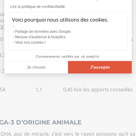
Lire la politique de confidentialité
ur en
Teneur en ALA
Equivalence des apports
Voici pourquoi nous utilisons des cookies.
our 100
pour 1 cuillère à
conseillés pour une cuillère à
(g)
soupe
soupe (4)
Partage de données avec Google
Mesure d'audience & Analytics
60
9,1
3 à 4 fois les apports conseillés
Voici nos cookies !
3,3
8
3 fois les apports conseillés
Consentements certifiés par
Je choisis
J'accepte
1,9
1,8
0,7 fois les apports conseillés
Plateforme de Gestion du Consentement : Personnalisez vos O
Axeptio consent
Notre plateforme vous permet d'adapter et de gérer vos paramèt
,54
1,1
0,45 fois les apports conseillés
GA-3 D’ORIGINE ANIMALE
HA, pas de miracle, c’est vers le rayon poissons qu’il va