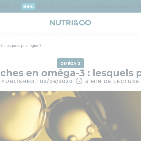
is dès
d’achat en France métropolitaine
Livraison offe
69€
: lesquels privilégier ?
OMÉGA-3
ches en oméga-3 : lesquels p
PUBLISHED : 02/06/2020
3 MIN DE LECTURE