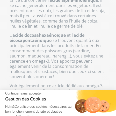
En ce qui concerne l’
acide alpha-linolénique
, il
se cache généralement dans les végétaux. Il est
présent dans les noix, les graines de lin et le soja,
mais il peut aussi être trouvé dans certaines
huiles végétales, comme dans l’huile de colza,
l’huile de lin et l’huile de germe de blé.
L’
acide docosahexaénoïque
et l’
acide
eicosapentaénoïque
se trouvent quant à eux
principalement dans les produits de la mer. En
consommant des poissons gras (sardine,
saumon, maquereau, hareng…), vous évitez une
carence en oméga-3. Vos apports peuvent
également venir de la consommation de
mollusques et crustacés, bien que ceux-ci soient
souvent plus onéreux !
Voir également notre article dédié aux
oméga-3
présents dans l'alimentation
ainsi que notre avis
Continuer sans accepter
sur la
margarine enrichie aux oméga-3
.
Gestion des Cookies
Nutri&Co utilise des cookies nécessaires au
Capsules d’oméga-3
bon fonctionnement du site et d'autres