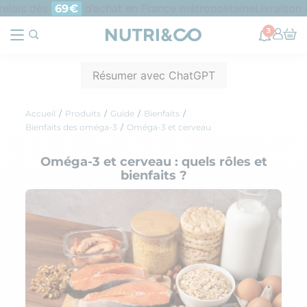
ais dès
d’achat en France métropolitaine
Livraison off
69€
3
Résumer avec ChatGPT
Accueil
Produits
Guide
Bienfaits
Bienfaits des oméga-3
Oméga-3 et cerveau
Oméga-3 et cerveau : quels rôles et
bienfaits ?