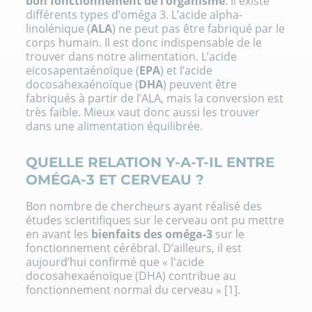
bon fonctionnement de l’organisme
. Il existe
différents types d’oméga 3. L’acide alpha-
linolénique (
ALA
) ne peut pas être fabriqué par le
corps humain. Il est donc indispensable de le
trouver dans notre alimentation.
L’acide
eicosapentaénoïque (
EPA
) et l’acide
docosahexaénoïque (
DHA
)
peuvent être
fabriqués à partir de l’ALA, mais la conversion est
très faible. Mieux vaut donc aussi les trouver
dans une alimentation équilibrée.
QUELLE RELATION Y-A-T-IL ENTRE
OMÉGA-3 ET CERVEAU ?
Bon nombre de chercheurs ayant réalisé des
études scientifiques sur le cerveau ont pu mettre
en avant les
bienfaits des oméga-3
sur le
fonctionnement cérébral. D’ailleurs, il est
aujourd’hui confirmé que « l'acide
docosahexaénoïque (DHA) contribue au
fonctionnement normal du cerveau » [1].