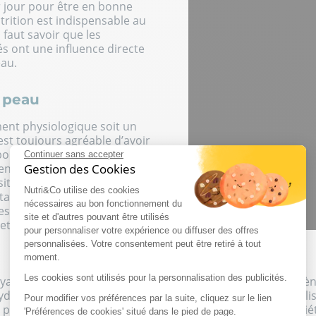
ar jour pour être en bonne
rition est indispensable au
l faut savoir que les
s ont une influence directe
eau.
a peau
ement physiologique soit un
 est toujours agréable d’avoir
bonne santé. Certains
Continuer sans accepter
entaux peuvent nous rendre
Gestion des Cookies
sition prolongée au soleil ou
Nutri&Co utilise des cookies
tation peuvent engendrer
nécessaires au bon fonctionnement du
es, mais aussi l’apparition de
site et d'autres pouvant être utilisés
 et de relâchement cutané.
pour personnaliser votre expérience ou diffuser des offres
personnalisées. Votre consentement peut être retiré à tout
moment.
Les cookies sont utilisés pour la personnalisation des publicités.
yaluronique (molécule présente dans la peau) et le collag
xydants sont bénéfiques pour la peau
. Bien qu’ils soient util
Pour modifier vos préférences par la suite, cliquez sur le lien
ysiologiques, ils sont surtout connus pour leurs propriété
'Préférences de cookies' situé dans le pied de page.