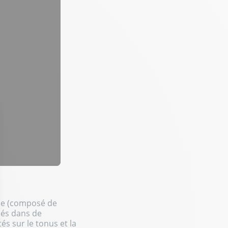
ène (composé de
isés dans de
s sur le tonus et la