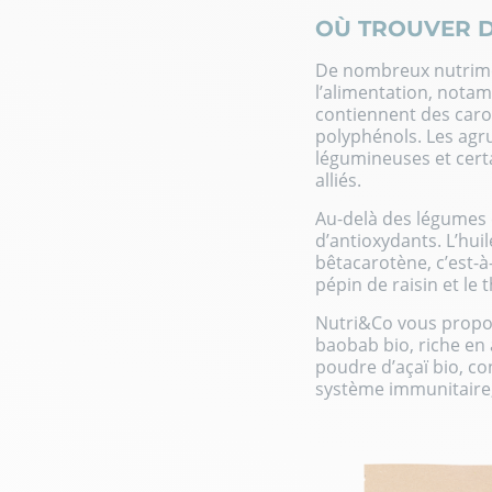
OÙ TROUVER D
De nombreux nutrime
l’alimentation, notamm
contiennent des carot
polyphénols. Les agru
légumineuses et cert
alliés.
Au-delà des légumes e
d’antioxydants
. L’hu
bêtacarotène, c’est-à
pépin de raisin et le
Nutri&Co vous propo
baobab bio
, riche en
poudre d’açaï bio
, c
système immunitaire, 