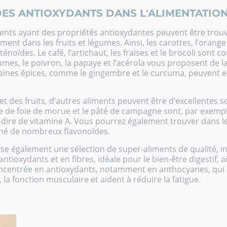
ES ANTIOXYDANTS DANS L'ALIMENTATION
nts ayant des propriétés antioxydantes peuvent être trou
ent dans les fruits et légumes. Ainsi, les carottes, l’orange 
énoïdes. Le café, l’artichaut, les fraises et le brocoli sont
mes, le poivron, la papaye et l’acérola vous proposent de la
aines épices, comme le gingembre et le curcuma, peuvent el
t des fruits, d’autres aliments peuvent être d’
excellentes s
ile de foie de morue et le pâté de campagne sont, par exem
-dire de vitamine A. Vous pourrez également trouver dans le 
 thé de nombreux flavonoïdes.
se également une sélection de
super-aliments
de qualité, i
 antioxydants et en fibres, idéale pour le bien-être digestif, 
oncentrée en antioxydants, notamment en anthocyanes, qui 
la fonction musculaire et aident à réduire la fatigue.