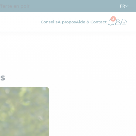
rte en point relais dès
d’achat en France métropolitai
69€
FR
3
Conseils
À propos
Aide & Contact
ts