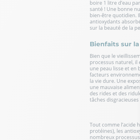
boire 1 litre d’eau p
santé ! Une bonne nut
bien-être quotidien. I
antioxydants absorbé
sur la beauté de la p
Bienfaits sur l
Bien que le vieilliss
processus naturel, il
une peau lisse et en 
facteurs environnem
la vie dure. Une expo
une mauvaise alimen
des rides et des ridul
tâches disgracieuses
Tout comme l’acide h
protéines),
les antio
nombreux processus ph