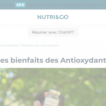
is dès
d’achat en France métropolitaine
Livraison offe
69€
Résumer avec ChatGPT
Antioxydants
Bienfaits des antioxydants
es bienfaits des Antioxydan