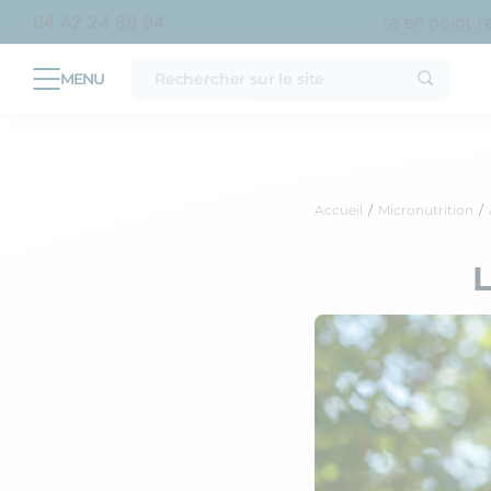
at en France métropolitaine
Livraison offerte en point rela
04 42 24 89 94
Accueil
Micronutrition
L