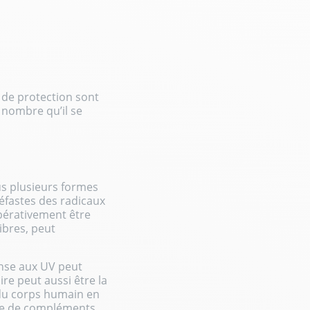
 de protection sont
 nombre qu’il se
s plusieurs formes
néfastes des radicaux
pérativement être
libres, peut
ense aux UV peut
aire
peut aussi être la
 du corps humain en
age de compléments