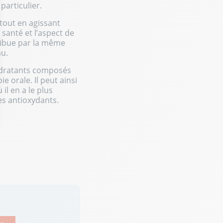
particulier.
tout en agissant
santé et l’aspect de
tribue par la même
au.
hydratants composés
e orale. Il peut ainsi
il en a le plus
es antioxydants.
ptions
res de confidentialité, en garantissant la conformité avec les r