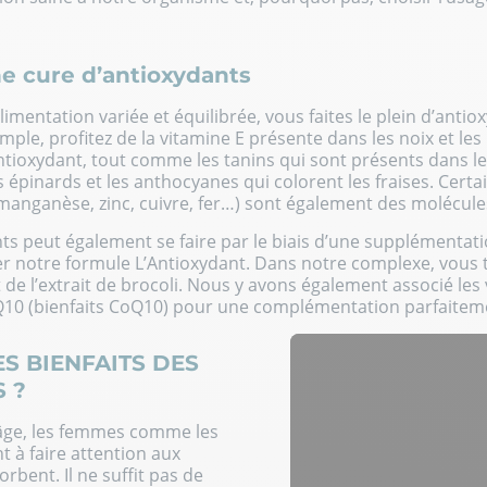
ne cure d’antioxydants
imentation variée et équilibrée, vous faites le plein d’antio
le, profitez de la vitamine E présente dans les noix et les no
ntioxydant, tout comme les tanins qui sont présents dans les 
s épinards et les anthocyanes qui colorent les fraises. Certa
manganèse, zinc, cuivre, fer…) sont également des molécule
nts peut également se faire par le biais d’une supplément
r notre formule L’Antioxydant. Dans notre complexe, vous tr
t de l’extrait de brocoli. Nous y avons également associé les
Q10
(
bienfaits CoQ10
) pour une complémentation parfaiteme
S BIENFAITS DES
 ?
n âge, les femmes comme les
 faire attention aux
rbent. Il ne suffit pas de