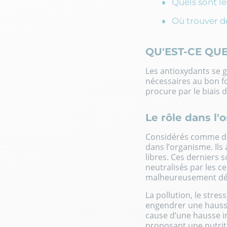
Quels sont le
Où trouver d
QU'EST-CE QU
Les antioxydants se g
nécessaires au bon f
procure par le biais 
Le rôle dans l
Considérés comme des
dans l’organisme. Ils
libres. Ces derniers
neutralisés par les ce
malheureusement dép
La pollution, le stre
engendrer une hausse
cause d’une hausse i
proposant une nutrit