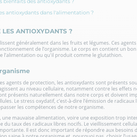
s bienfaits des antioxydants ?
es antioxydants dans l'alimentation ?
E LES ANTIOXYDANTS ?
lissent généralement dans les fruits et légumes. Ces agents
onctionnement de l’organisme. Le corps en contient un bon
de l’alimentation ou qu'il produit comme le
glutathion
.
'organisme
 agents de protection, les antioxydants sont présents sou
 agissent au niveau cellulaire, notamment contre les effets 
 sont présents naturellement dans notre corps et doivent im
llules. Le stress oxydatif, c’est-à-dire l’émission de radicaux 
asser les compétences de notre organisme.
ss, une mauvaise alimentation, voire une exposition trop int
 du taux des radicaux libres nocifs. Le
vieillissement cellul
mportante. Il est donc important de répondre aux besoins
ion saine à notre organisme et, pourquoi pas, choisir l’us