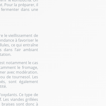
uvrir le kombucha. On
. Pour la préparer, il
e fermenter dans une
e le vieillissement de
tendance à favoriser le
lules, ce qui entraîne
s dans l’air ambiant
tation.
c’est notamment le cas
notamment le fromage,
mmer avec modération.
e ou de tournesol. Les
nés, sont également
ité.
’oxydants. Ce type de
 Les viandes grillées
s braises sont donc à