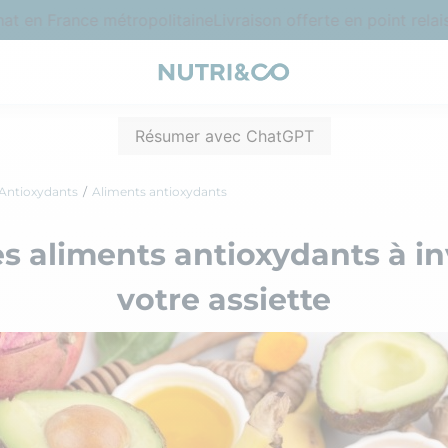
en France métropolitaine
Livraison offerte en point relais 
Résumer avec ChatGPT
Antioxydants
Aliments antioxydants
des aliments antioxydants à in
votre assiette