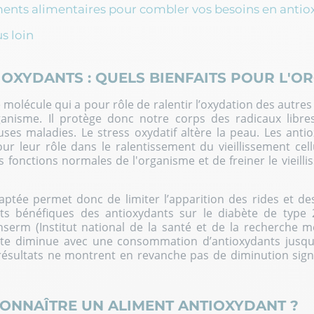
nts alimentaires pour combler vos besoins en antio
us loin
IOXYDANTS : QUELS BIENFAITS POUR L'O
 molécule qui a pour rôle de ralentir l’oxydation des autr
ganisme. Il protège donc notre corps des radicaux libre
uses maladies. Le
stress oxydatif altère la peau
. Les anti
r leur rôle dans le ralentissement du vieillissement cellu
s fonctions normales de l'organisme et de
freiner le vieil
ptée permet donc de limiter l’apparition des rides et des 
ets bénéfiques des antioxydants sur le diabète de type
nserm (Institut national de la santé et de la recherche mé
te diminue avec une consommation d’antioxydants jusqu
s résultats ne montrent en revanche pas de diminution signi
NNAÎTRE UN ALIMENT ANTIOXYDANT ?