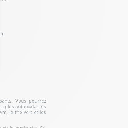
l)
ptions
res de confidentialité, en garantissant la conformité avec les r
ssants. Vous pourrez
les plus antioxydantes
m, le thé vert et les