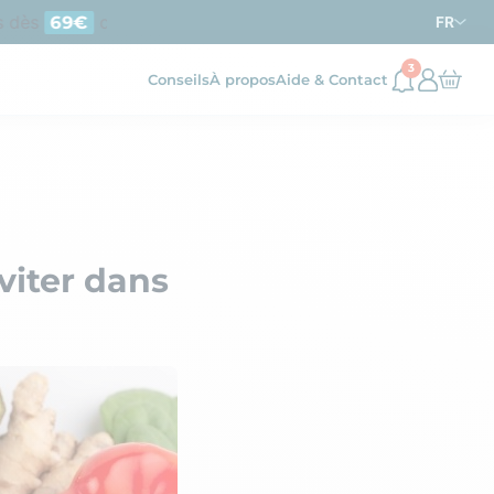
dès
d’achat en France métropolitaine
69€
FR
3
Conseils
À propos
Aide & Contact
viter dans