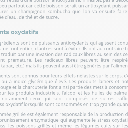
os repas d’une boisson antioxydante, n'hésitez pas à déco
eu partout car cette boisson serait un antioxydant puissant
urer un champignon kombucha que l’on va ensuite fair
 d’eau, de thé et de sucre.
nts oxydatifs
grédients sont de puissants antioxydants qui agissent contr
sme tout entier, d’autres sont à éviter. Ils ont au contraire 
e traduit par une invasion des radicaux libres au sein des cel
ment prématuré. Les radicaux libres peuvent être respiré
, tabac, etc.) mais ils peuvent aussi être générés par l’alimen
iments sont connus pour leurs effets néfastes sur le corps, 
 ou à indice glycémique élevé. Les produits laitiers et 
 rouge et la charcuterie font ainsi partie des mets à conso
r les produits industriels, l’alcool et les huiles de palm
t notamment ceux qui sont composés de sucres raffi
ss oxydatif lorsqu'ils sont consommés en trop grande quant
mée grillée est également responsable de la production d
brunissement enzymatique qui augmente le stress oxydatif.
si les poissons grillés et même les légumes cuits sur le