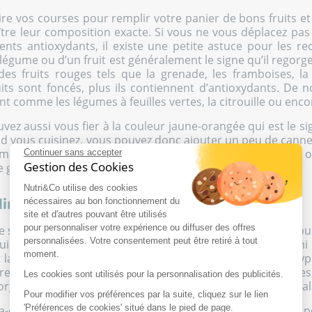
ire vos courses pour remplir votre panier de bons fruits et
naître leur composition exacte. Si vous ne vous déplacez p
nts antioxydants, il existe une petite astuce pour les rec
 légume ou d’un fruit est généralement le signe qu’il regorge
es fruits rouges tels que la grenade, les framboises, la
fruits sont foncés, plus ils contiennent d’antioxydants. D
 comme les légumes à feuilles vertes, la citrouille ou enco
vez aussi vous fier à la couleur jaune-orangée qui est le s
 vous cuisinez, vous pouvez donc ajouter un peu de cannelle
uma ou encore de gingembre. Et pour vous déshydrater, o
Continuer sans accepter
Gestion des Cookies
ne grande quantité d’antioxydants bons pour l'onanisme.
Nutri&Co utilise des cookies
liments antioxydants naturels privilégier
nécessaires au bon fonctionnement du
site et d'autres pouvant être utilisés
pour personnaliser votre expérience ou diffuser des offres
re système de défense interne, notre alimentation nous fou
personnalisées. Votre consentement peut être retiré à tout
qui aident l’organisme à freiner le stress oxydatif. Parm
moment.
a vitamine C, la vitamine E, le zinc, le sélénium, les poly
ère ces noms un peu savants se cachent des molécules
Les cookies sont utilisés pour la personnalisation des publicités.
organisme. Vous pouvez les retrouver dans de nombreux al
Pour modifier vos préférences par la suite, cliquez sur le lien
'Préférences de cookies' situé dans le pied de page.
-carotène : carottes, citrouille, abricot, mangue, épinard, p