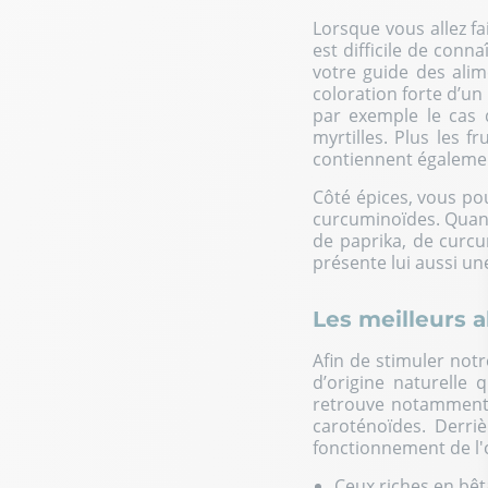
Lorsque vous allez fa
est difficile de con
votre guide des alime
coloration forte d’un
par exemple le cas d
myrtilles. Plus les 
contiennent également
Côté épices, vous pou
curcuminoïdes. Quand
de paprika, de curc
présente lui aussi u
Les meilleurs a
Afin de stimuler not
d’origine naturelle 
retrouve notamment l
caroténoïdes. Derri
fonctionnement de l'
Ceux riches en bêta