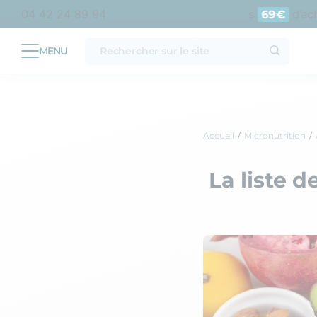
politaine
Livraison offerte en point relais dès
d’achat 
04 42 24 89 94
69€
Accueil
Micronutrition
La liste 