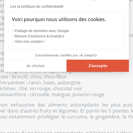
vonoïdes : thé vert, agrumes, pomme, vin rouge
Lire la politique de confidentialité
ine : légumes à feuilles vertes, artichaut, maïs
anèse : viande maigre, fruits de mer, fruits à coque, lait
Voici pourquoi nous utilisons des cookies.
phénols : origan, thym, soja, fruits rouges
re : légumineuses, fruits de mer, abats, noisettes
Partage de données avec Google
mine E : avocat, oléagineux, huiles végétales (soja, tourneso
Mesure d'audience & Analytics
mine C : agrumes, kiwi, baies, poivron, brocoli
Voici nos cookies !
 : huîtres, œufs, abats, viande rouge
posés soufrés des alliacés : oignon, ail, poireau
Consentements certifiés par
énium : abats, fruits de mer, champignons crus
copène : tomate, pastèque, pamplemousse rose
Je choisis
J'accepte
nanes : grains entiers, légumes, graines de sésame
Plateforme de Gestion du Consentement : Personnalisez vos O
Axeptio consent
les : brocoli, chou, chou-fleur
hocyanines : raisin, baies, aubergine
Notre plateforme vous permet d'adapter et de gérer vos paramèt
chines : thé, vin rouge, chocolat noir
ptoxanthine : citrouille, mangue, poivron rouge
te non exhaustive des aliments antioxydants les plus pui
r dans d’autres fruits et légumes. Et parmi les 5 plantes 
z notamment privilégier le curcuma, le gingembre, le thy