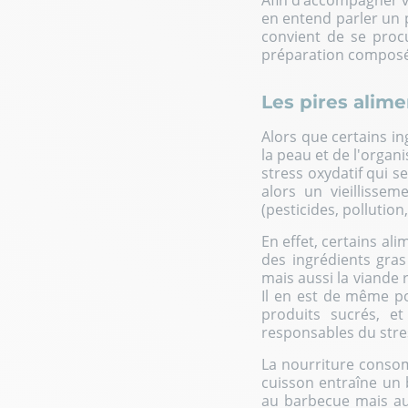
Afin d’accompagner v
en entend parler un p
convient de se proc
préparation composée
Les pires alime
Alors que certains in
la peau et de l'organi
stress oxydatif qui s
alors un vieillisse
(pesticides, pollution
En effet, certains al
des ingrédients gras
mais aussi la viande
Il en est de même pou
produits sucrés, e
responsables du stre
La nourriture consom
cuisson entraîne un 
au barbecue mais aus