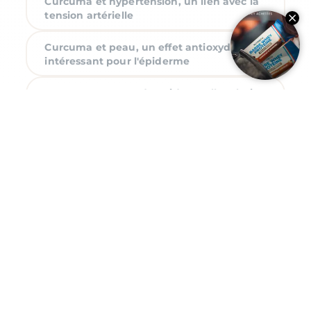
Curcuma et hypertension, un lien avec la
tension artérielle
Curcuma et peau, un effet antioxydant
intéressant pour l'épiderme
Curcuma et perte de poids, quelle relation
?
Rejoignez l’aventure !
Inscrivez-vous à nos communications et bénéficiez de
contenus exclusifs, du programme fidélité et d’offres
personnalisées.
Pas plus d'un email par semaine, c’est promis !
J'accepte les conditions générales et la politique de
confidentialité, vous pouvez vous désinscrire à tout