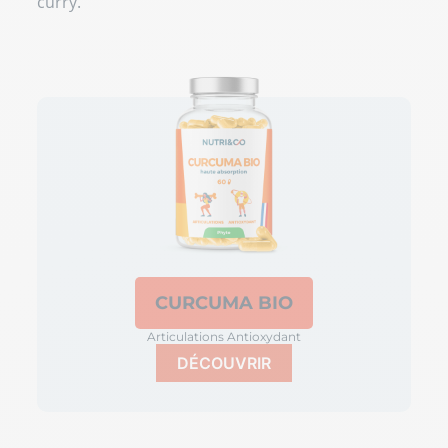
curry.
CURCUMA BIO
Articulations Antioxydant
DÉCOUVRIR