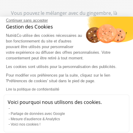
Vous pouvez le mélanger avec du gingembre, là
aussi frais ou en poudre, un autre rhizome aux
Continuer sans accepter
nombreuses vertus digestives. À noter que le
Gestion des Cookies
curcuma alimentaire
aura plutôt une action sur
Nutri&Co utilise des cookies nécessaires au
la digestion. Si vous voulez profiter pleinement
bon fonctionnement du site et d'autres
des bienfaits du curcuma, vous pouvez choisir
pouvant être utilisés pour personnaliser
l’aide d’un complément alimentaire.
votre expérience ou diffuser des offres personnalisées. Votre
consentement peut être retiré à tout moment.
Faire une cure de curcuma en
Les cookies sont utilisés pour la personnalisation des publicités.
complément alimentaire
Pour modifier vos préférences par la suite, cliquez sur le lien
'Préférences de cookies' situé dans le pied de page.
Pour réaliser votre cure, choisissez de
préférence l’utilisation de curcumine à haute
Lire la politique de confidentialité
biodisponibilité. La
curcumine vectorisée
est
une formule idéale qui vous facilitera la prise au
Voici pourquoi nous utilisons des cookies.
quotidien. Notre extrait de curcuma bio a été
choisi pour sa haute absorption. De cette façon,
Partage de données avec Google
l’organisme peut acheminer les molécules
Mesure d'audience & Analytics
actives de la curcumine directement là où il en a
Voici nos cookies !
le plus besoin. Ainsi, vous bénéficiez au mieux