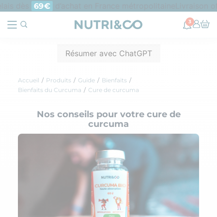
ais dès
d’achat en France métropolitaine
Livraison offe
69€
3
Résumer avec ChatGPT
Accueil
Produits
Guide
Bienfaits
Bienfaits du Curcuma
Cure de curcuma
Nos conseils pour votre cure de
curcuma