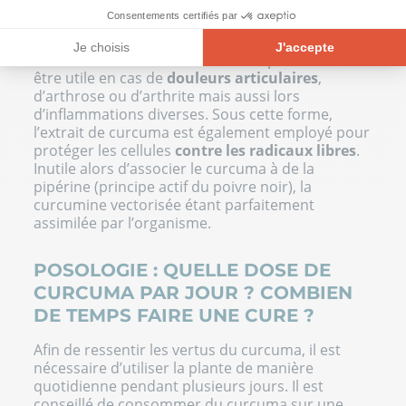
des atouts offerts par la plante.
Consentements certifiés par
La curcumine vectorisée est principalement
Je choisis
J'accepte
utilisée contre l’inflammation. Elle pourra vous
Plateforme de Gestion du Consentement : Personnalisez vos Opt
être utile en cas de
douleurs articulaires
,
Axeptio consent
d’arthrose ou d’arthrite mais aussi lors
Notre plateforme vous permet d'adapter et de gérer vos paramètre
d’inflammations diverses. Sous cette forme,
l’extrait de curcuma est également employé pour
protéger les cellules
contre les radicaux libres
.
Inutile alors d’associer le curcuma à de la
pipérine (principe actif du poivre noir), la
curcumine vectorisée étant parfaitement
assimilée par l’organisme.
POSOLOGIE : QUELLE DOSE DE
CURCUMA PAR JOUR ? COMBIEN
DE TEMPS FAIRE UNE CURE ?
Afin de ressentir les vertus du curcuma, il est
nécessaire d’utiliser la plante de manière
quotidienne pendant plusieurs jours. Il est
conseillé de consommer du curcuma sur une