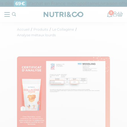
ais dès
d’achat en France métropolitaine
Livraison off
69€
3
Accueil
Produits
Le Collagène
Analyse métaux lourds