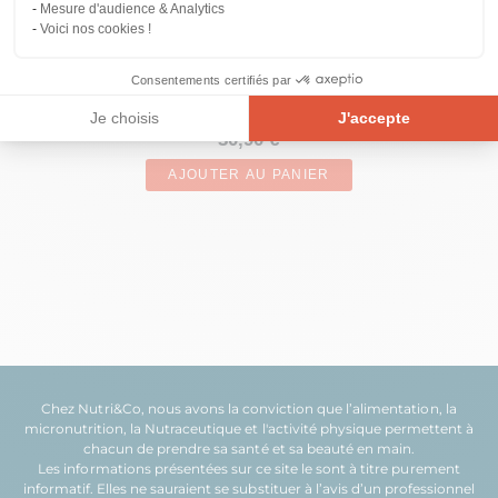
Mesure d'audience & Analytics
Voici nos cookies !
COLLAGÈNE MARIN
Consentements certifiés par
Je choisis
J'accepte
30,90 €
Plateforme de Gestion du Consentement : Personnalisez vos Opt
Axeptio consent
AJOUTER AU PANIER
Notre plateforme vous permet d'adapter et de gérer vos paramètre
Chez Nutri&Co, nous avons la conviction que l’
alimentation
, la
micronutrition
, la
Nutraceutique
et l'
activité physique
permettent à
chacun de prendre sa
santé
et sa
beauté
en main.
Les informations présentées sur ce site le sont à titre purement
informatif. Elles ne sauraient se substituer à l’avis d’un professionnel