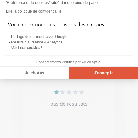
'Préférences de cookies' situé dans le pied de page.
Pris sur une cure de 15 jours
Lire la politique de confidentialité
peut on en prendre plus
Voici pourquoi nous utilisons des cookies.
Partage de données avec Google
Mesure d'audience & Analytics
Voici nos cookies !
Didier
16.01.2024
Consentements certifiés par
Je choisis
J'accepte
Plateforme de Gestion du Consentement : Personnalisez vos Opt
Axeptio consent
Notre plateforme vous permet d'adapter et de gérer vos paramètre
pas de resultats