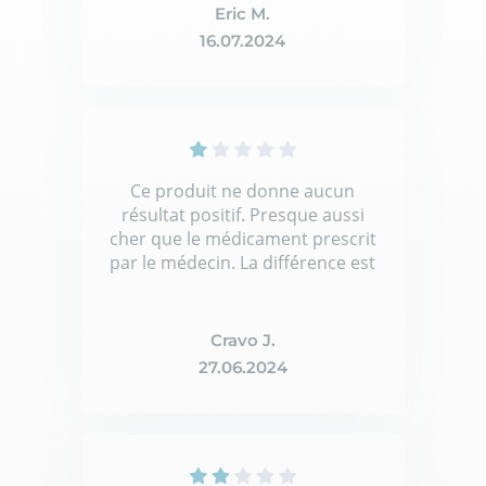
Eric M.
16.07.2024
Ce produit ne donne aucun
résultat positif. Presque aussi
cher que le médicament prescrit
par le médecin. La différence est
que le médicament donne un
bon résultat alors que ce
produit aucun résultat. Donc je
Cravo J.
déconseille. C'est de l'arnaque
27.06.2024