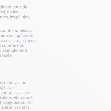
clinent sous de
nsi, on les
més, les gélules,
s sont soumises à
'Union européenne.
res sur le marché de
te comme des
s ou simplement
 visée
e, minérale ou
s) et de
t commercialisés
ruline
, vitamine A,
 alléguées sur le
, le stress et la