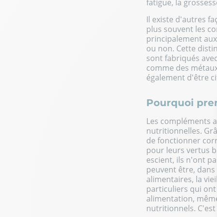
fatigue, la grossess
Il existe d'autres 
plus souvent les co
principalement aux
ou non. Cette disti
sont fabriqués ave
comme des métaux l
également d'être ci
Pourquoi pre
Les compléments al
nutritionnelles. Gr
de fonctionner cor
pour leurs vertus bi
escient, ils n'ont 
peuvent être, dans 
alimentaires, la vie
particuliers qui on
alimentation, même 
nutritionnels. C'es