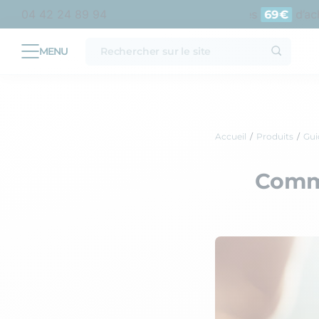
opolitaine
Livraison offerte en point relais dès
d’acha
04 42 24 89 94
69€
Accueil
Produits
Gui
Comm