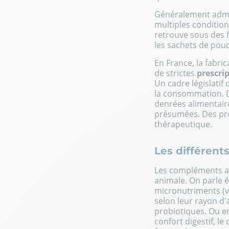
Généralement admin
multiples condition
retrouve sous des f
les sachets de poud
En France, la fabr
de strictes
prescri
Un cadre législatif
la consommation. 
denrées alimentair
présumées. Des pro
thérapeutique.
Les différent
Les compléments al
animale. On parle é
micronutriments (vi
selon leur rayon d'
probiotiques. Ou e
confort digestif, le