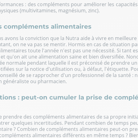
rformances : des compléments pour améliorer les capacités
hysiques (multivitamines, magnésium, zinc).
s compléments alimentaires
 avons la conviction que la Nutra aide à vivre en meilleure 
ant, on ne va pas se mentir. Hormis en cas de situation par
mentaires toute l'année n'est pas une nécessité. Si tant es
t qu'on ait une alimentation saine et bien diversifiée. Nono
rée normale pendant laquelle il est préconisé de prendre 
ifiées sur la notice d'utilisation ou, à défaut, l'étiquette. P
conseillé de se rapprocher d'un professionnel de la santé : n
in généraliste ou pharmacien.
tions : peut-on cumuler la prise de comp
prendre des compléments alimentaires de sa propre initiati
ntrer quelques incertitudes. Pendant combien de temps pe
aire ? Combien de compléments alimentaires peut-on pren
compléments alimentaires différents en même temps ? Bien 