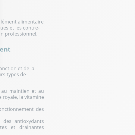
plément alimentaire
ues et les contre-
n professionnel.
ment
nction et de la
urs types de
ptions
res de confidentialité, en garantissant la conformité avec les r
 au maintien et au
 royale, la vitamine
fonctionnement des
), des antioxydants
ntes et drainantes