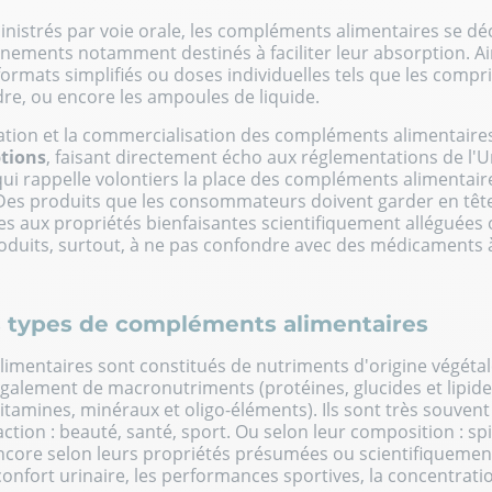
istrés par voie orale, les compléments alimentaires se dé
nements notamment destinés à faciliter leur absorption. Ai
ormats simplifiés ou doses individuelles tels que les compri
re, ou encore les ampoules de liquide.
ication et la commercialisation des compléments alimentaire
ptions
, faisant directement écho aux réglementations de l
 qui rappelle volontiers la place des compléments alimentai
Des produits que les consommateurs doivent garder en tê
es aux propriétés bienfaisantes scientifiquement alléguée
duits, surtout, à ne pas confondre avec des médicaments à
s types de compléments alimentaires
imentaires sont constitués de nutriments d'origine végétal
galement de macronutriments (protéines, glucides et lipide
tamines, minéraux et oligo-éléments). Ils sont très souven
action : beauté, santé, sport. Ou selon leur composition :
spi
ncore selon leurs propriétés présumées ou scientifiquement
 confort urinaire, les performances sportives, la concentration