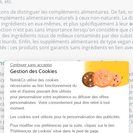
e, etc.
façons de distinguer les compléments alimentaires. De fait, 
mpléments alimentaires naturels à ceux non-naturels. La di
 ingrédients en eux-mêmes, et plus spécifiquement à leur
o
nction n'est pas sans importance lorsqu'on considère que c
c des ingrédients issus de milieux contaminés par des subs
ourds. Enfin, les suppléments alimentaires de type vegan 
tés : ces produits sont garantis sans ingrédients en lien av
ndre des compléments alimentaires ?
Continuer sans accepter
Gestion des Cookies
imentaires ont pour fonction première de prévenir et comb
âce à un apport équilibré en nutriments essentiels, ils perm
Nutri&Co utilise des cookies
rectement. Ils sont composés d'
éléments nutritifs
choisis 
nécessaires au bon fonctionnement du
enfaisantes. Bien que d'une grande efficacité, lorsqu'ils son
site et d'autres pouvant être utilisés
pas vocation à se suppléer à des produits de type médicament
pour personnaliser votre expérience ou diffuser des offres
personnalisées. Votre consentement peut être retiré à tout
certains cas particuliers, de puissants alliés pour l'organis
moment.
illesse, la grossesse, et certaines pathologies dégénératives
t une influence directe sur les métabolismes. Dans ces situa
Les cookies sont utilisés pour la personnalisation des publicités.
parfaitement équilibrée, ne suffit pas toujours à corriger le
Pour modifier vos préférences par la suite, cliquez sur le lien
t là que se révèle toute l'importance de la nutraceutique.
'Préférences de cookies' situé dans le pied de page.