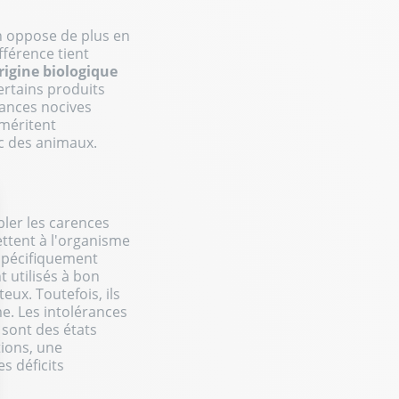
on oppose de plus en
fférence tient
rigine biologique
ertains produits
tances nocives
méritent
ec des animaux.
ler les carences
ettent à l'organisme
spécifiquement
t utilisés à bon
eux. Toutefois, ils
me. Les intolérances
, sont des états
tions, une
s déficits