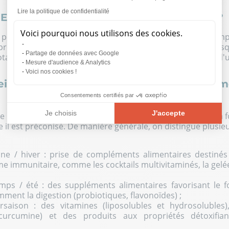
Lire la politique de confidentialité
ENDRE UN COMPLÉMENT ALIMENTAIRE ?
Voici pourquoi nous utilisons des cookies.
, périodique ou en supplémentation régulière, chaque com
res prescriptions. En cas de doute sur la posologie, les risq
Partage de données avec Google
t notamment recommandé de prendre des conseils auprès d'u
Mesure d'audience & Analytics
Voici nos cookies !
meilleur moment pour prendre un complé
Consentements certifiés par
Je choisis
J'accepte
de pour prendre un complément alimentaire
dépend de sa fo
e il est préconisé. De manière générale, on distingue plusie
Plateforme de Gestion du Consentement : Personnalisez vos O
Axeptio consent
Notre plateforme vous permet d'adapter et de gérer vos paramèt
mne
/
hiver
: prise de compléments alimentaires destinés
me immunitaire, comme les cocktails multivitaminés, la gelée
emps
/
été
: des suppléments alimentaires favorisant le 
ment la digestion (probiotiques, flavonoïdes) ;
ersaison : des vitamines (liposolubles et hydrosolubles
 curcumine) et des produits aux propriétés détoxifia