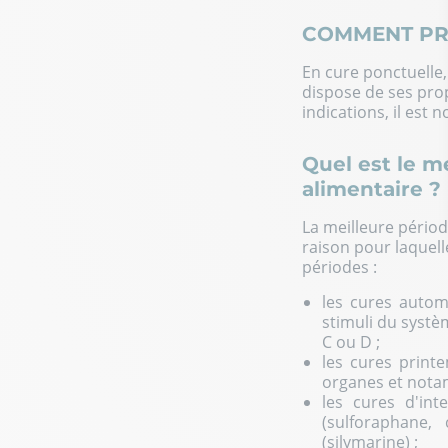
COMMENT PR
En cure ponctuelle
dispose de ses prop
indications, il es
Quel est le 
alimentaire ?
La meilleure pério
raison pour laquell
périodes :
les cures
auto
stimuli du systè
C ou D ;
les cures
print
organes et notam
les cures d'int
(sulforaphane,
(silymarine) ;