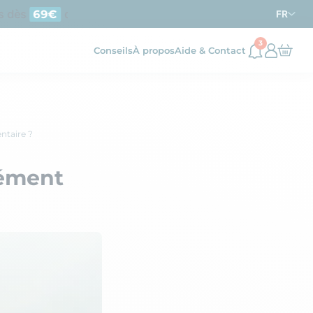
 dès
d’achat en France métropolitaine
69€
FR
3
Conseils
À propos
Aide & Contact
taire ?
ément