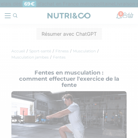
lais dès
d’achat en France métropolitaine
Livraison of
69€
3
Résumer avec ChatGPT
Accueil
Sport-santé
Fitness
Musculation
Musculation jambes
Fentes
Fentes en musculation :
comment effectuer l'exercice de la
fente