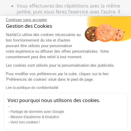
Vous effectuerez des répétitions avec la même
jambe, puis vous ferez l’exercice avec l’autre. Il
est très important de réaliser le
même
Continuer sans accepter
nombre de répétitions de chaque côté
.
Gestion des Cookies
L’idéal serait de réaliser entre 3 à 4 séries de
10 à 12 répétitions. N’oubliez pas de maintenir
Nutri&Co utilise des cookies nécessaires au
une respiration normale durant l’exercice.
bon fonctionnement du site et d'autres
pouvant être utilisés pour personnaliser
votre expérience ou diffuser des offres personnalisées. Votre
Fente avant avec haltère
consentement peut être retiré à tout moment.
Les cookies sont utilisés pour la personnalisation des publicités.
La
fente avant avec haltères
consiste à réaliser
le même exercice, tout en ayant des haltères
Pour modifier vos préférences par la suite, cliquez sur le lien
dans chaque main. Prendre une charge
'Préférences de cookies' situé dans le pied de page.
additionnelle vous permettra d’augmenter
Lire la politique de confidentialité
l'intensité et de solliciter davantage les muscles.
L’hypertrophie musculaire sera donc plus forte,
Voici pourquoi nous utilisons des cookies.
ainsi que la dépense des calories. Evitez de
prendre une charge trop lourde au départ ;
Partage de données avec Google
augmentez les charges de manière progressive.
Mesure d'audience & Analytics
Commencez toujours avec les fentes au poids de
Voici nos cookies !
corps afin de vous habituer à l'exécution de