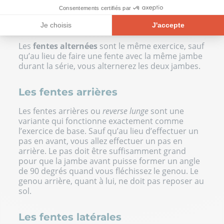
l'exercice.
Consentements certifiés par
Les fentes alternées
Je choisis
J'accepte
Plateforme de Gestion du Consentement : Personnalisez vos Opt
Axeptio consent
Les
fentes alternées
sont le même exercice, sauf
qu’au lieu de faire une fente avec la même jambe
Notre plateforme vous permet d'adapter et de gérer vos paramètre
durant la série, vous alternerez les deux jambes.
Les fentes arrières
Les fentes arrières ou
reverse lunge
sont une
variante qui fonctionne exactement comme
l’exercice de base. Sauf qu’au lieu d’effectuer un
pas en avant, vous allez effectuer un pas en
arrière. Le pas doit être suffisamment grand
pour que la jambe avant puisse former un angle
de 90 degrés quand vous fléchissez le genou. Le
genou arrière, quant à lui, ne doit pas reposer au
sol.
Les fentes latérales