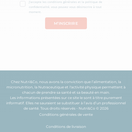
J'accepte les conditions générales et la politique de
confidentialité, vous pouvez vous désinscrire à tout
moment.
Chez Nutri&Co, nous avons la conviction que l’
alimentation
, la
micronutrition
, la
Nutraceutique
et l'
activité physique
permettent à
chacun de prendre sa
santé
et sa
beauté
en main.
Les informations présentées sur ce site le sont à titre purement
informatif. Elles ne sauraient se substituer à l’avis d’un professionnel
de santé. Tous droits réservés - Nutri&Co © 2026
Conditions générales de vente
Conditions de livraison