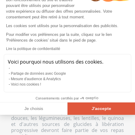
gagner du muscle rapidement. Cependant, nous
pouvant être utilisés pour personnaliser
vous conseillons de débuter avec un Full body
votre expérience ou diffuser des offres personnalisées. Votre
avant de pratiquer le Half body puis la
consentement peut être retiré à tout moment.
musculation en split.
Les cookies sont utilisés pour la personnalisation des publicités.
Pour modifier vos préférences par la suite, cliquez sur le lien
QUELLE ALIMENTATION SUIVRE
'Préférences de cookies' situé dans le pied de page.
POUR GAGNER DU MUSCLE
Lire la politique de confidentialité
RAPIDEMENT ?
Voici pourquoi nous utilisons des cookies.
En termes d'alimentation, la croissance
musculaire dépendra très largement de la
Partage de données avec Google
qualité des aliments que vous consommez. La
Mesure d'audience & Analytics
nutrition sportive du bodybuilding met l'accent
Voici nos cookies !
sur la qualité nutritionnelle des glucides et
protéines nécessaires pour gagner du muscle.
Consentements certifiés par
Un apport augmenté en aliments glucidiques est
essentiel pour libérer de l'énergie à
Je choisis
J'accepte
l'entraînement. Les pâtes, le riz, les patates
douces, les légumineuses, les lentilles, le quinoa
Plateforme de Gestion du Consentement : Personnalisez vos Opt
Axeptio consent
et d'autres sources de glucides à libération
Notre plateforme vous permet d'adapter et de gérer vos paramètre
progressive devront faire partie de vos repas