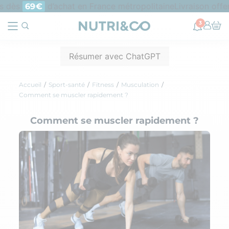
s dès
d’achat en France métropolitaine
Livraison offer
69€
3
Résumer avec ChatGPT
Accueil
Sport-santé
Fitness
Musculation
Comment se muscler rapidement ?
Comment se muscler rapidement ?