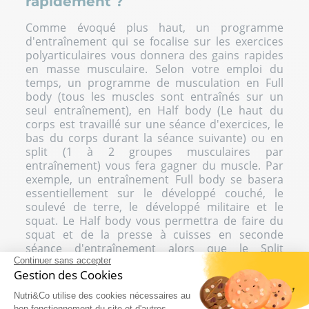
rapidement ?
Comme évoqué plus haut, un programme
d'entraînement qui se focalise sur les exercices
polyarticulaires vous donnera des gains rapides
en masse musculaire. Selon votre emploi du
temps, un programme de musculation en Full
body (tous les muscles sont entraînés sur un
seul entraînement), en Half body (Le haut du
corps est travaillé sur une séance d'exercices, le
bas du corps durant la séance suivante) ou en
split (1 à 2 groupes musculaires par
entraînement) vous fera gagner du muscle. Par
exemple, un entraînement Full body se basera
essentiellement sur le développé couché, le
soulevé de terre, le développé militaire et le
squat. Le Half body vous permettra de faire du
squat et de la presse à cuisses en seconde
séance d'entraînement alors que le Split
entraînera une répartition plus équilibrée des
Continuer sans accepter
Gestion des Cookies
exercices polyarticulaires durant vos séances
d'exercices successives. L'une des trois
Nutri&Co utilise des cookies nécessaires au
méthodes sera plus efficace pour vous faire
bon fonctionnement du site et d'autres