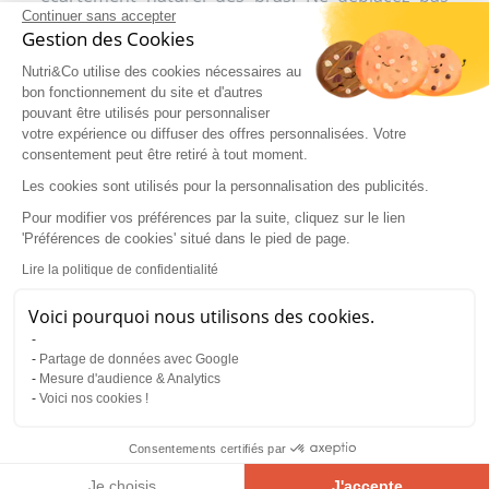
vos coudes vers l'extérieur lorsque vous
Continuer sans accepter
Gestion des Cookies
descendez la barre.
Nutri&Co utilise des cookies nécessaires au
L'extension haltères sur banc plat,
bon fonctionnement du site et d'autres
pouvant être utilisés pour personnaliser
une variante performante de la
votre expérience ou diffuser des offres personnalisées. Votre
barre au front
consentement peut être retiré à tout moment.
Les cookies sont utilisés pour la personnalisation des publicités.
Cet exercice peut également être effectué avec
des haltères de manière similaire au mouvement
Pour modifier vos préférences par la suite, cliquez sur le lien
que vous effectueriez avec une barre EZ. Dans ce
'Préférences de cookies' situé dans le pied de page.
cas, il s'agit plutôt de descendre des haltères au
Lire la politique de confidentialité
niveau des oreilles mais plus d'une barre au
front. Pour effectuer cette variante d'exercice,
Voici pourquoi nous utilisons des cookies.
commencez par sélectionner deux haltères assez
légères. Vous vous rendrez compte très vite que
Partage de données avec Google
vous ne pouvez pas prendre d'haltères très
Mesure d'audience & Analytics
lourds pour effectuer cet exercice étant donné
Voici nos cookies !
que la gravité agit directement sur la charge
lorsque vous êtes couché et qu'elle démultiplie la
Consentements certifiés par
charge comme si vous preniez un poids plus
lourd. Cela explique aussi pourquoi cet exercice
Je choisis
J'accepte