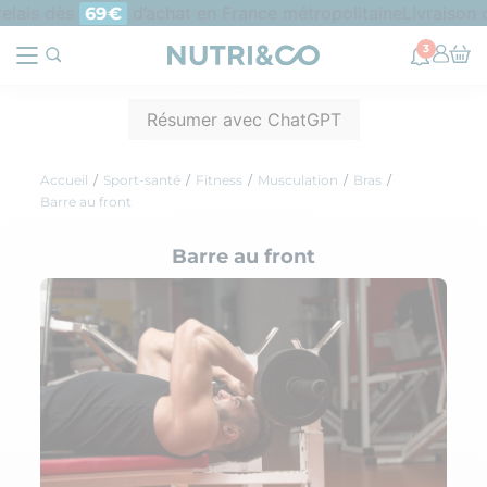
elais dès
d’achat en France métropolitaine
Livraison o
69€
3
Résumer avec ChatGPT
Accueil
Sport-santé
Fitness
Musculation
Bras
Barre au front
Barre au front