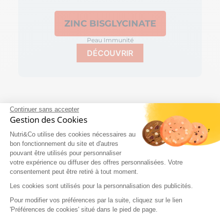
ZINC BISGLYCINATE
Peau Immunité
DÉCOUVRIR
Continuer sans accepter
Gestion des Cookies
Nutri&Co utilise des cookies nécessaires au
bon fonctionnement du site et d'autres
SURDOSAGE EN ZINC : QUELS
pouvant être utilisés pour personnaliser
SONT LES RISQUES ?
votre expérience ou diffuser des offres personnalisées. Votre
consentement peut être retiré à tout moment.
Bien que le zinc soit bénéfique à certaines doses,
Les cookies sont utilisés pour la personnalisation des publicités.
un excès peut entraîner une intoxication. Les
symptômes d'un surdosage en zinc peuvent être
Pour modifier vos préférences par la suite, cliquez sur le lien
graves et incluent des vomissements, de la
'Préférences de cookies' situé dans le pied de page.
diarrhée, des troubles gastro-intestinaux, et