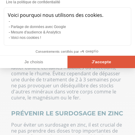
Lire la politique de confidentialité
même des problèmes de concentration.
Il est essentiel de comprendre que
le zinc ne
Voici pourquoi nous utilisons des cookies.
doit pas être pris en excès sur de longues
périodes
, car cela peut entraîner un déséquilibre
Partage de données avec Google
des stocks d'autres minéraux, comme le cuivre,
Mesure d'audience & Analytics
Voici nos cookies !
le magnésium ou le fer.
À l’inverse, il est possible de consommer des
Consentements certifiés par
doses plus importantes de zinc, mais
uniquement sur des périodes réduites pour
Je choisis
J'accepte
lutter contre certaines maladies ou infections,
Plateforme de Gestion du Consentement : Personnalisez vos Opt
Axeptio consent
comme le rhume. Évitez cependant de dépasser
une durée de traitement de 2 à 3 semaines pour
Notre plateforme vous permet d'adapter et de gérer vos paramètre
ne pas provoquer un déséquilibre des stocks
d'autres minéraux dans votre corps comme le
cuivre, le
magnésium
ou le fer.
PRÉVENIR LE SURDOSAGE EN ZINC
Pour éviter un surdosage en zinc, il est crucial de
ne pas prendre des doses trop importantes de