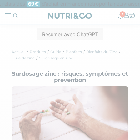
 relais dès
d’achat en France métropolitaine
Livraison 
69€
3
Résumer avec ChatGPT
Accueil
Produits
Guide
Bienfaits
Bienfaits du Zinc
Cure de zinc
Surdosage en zinc
Surdosage zinc : risques, symptômes et
prévention