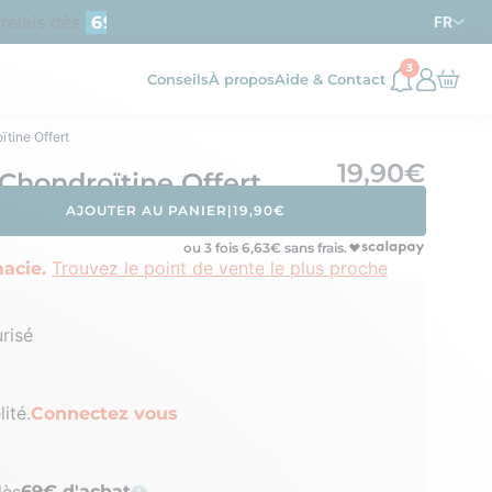
relais dès
d’achat en France métropolitaine
69€
FR
3
Conseils
À propos
Aide & Contact
tine Offert
19,90€
Chondroïtine Offert
AJOUTER AU PANIER
|
19,90€
ou 3 fois
6,63
€ sans frais.
Trouvez le point de vente le plus proche
acie.
risé
ité.
Connectez vous
dès
69€ d'achat