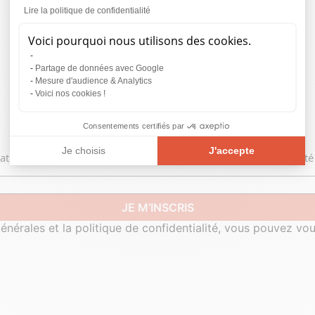
en 48h
Lire la politique de confidentialité
Parrainer
Voici pourquoi nous utilisons des cookies.
un proche
Récompenses
Partage de données avec Google
fidélité
Mesure d'audience & Analytics
Voici nos cookies !
Consentements certifiés par
Je choisis
J'accepte
ions et bénéficiez de contenus exclusifs, du programme fidélité 
Plateforme de Gestion du Consentement : Personnalisez vos O
Axeptio consent
Notre plateforme vous permet d'adapter et de gérer vos paramèt
énérales et la politique de confidentialité, vous pouvez vo