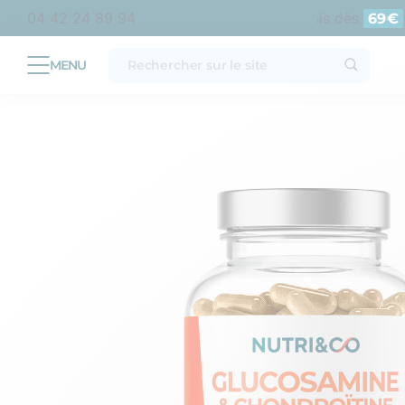
 métropolitaine
Livraison offerte en point relais dès
d
04 42 24 89 94
69€