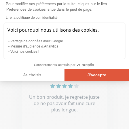
Pour modifier vos préférences par la suite, cliquez sur le lien
Bonne qualité - Régule digestive
'Préférences de cookies' situé dans le pied de page.
n douceur
Lire la politique de confidentialité
Voici pourquoi nous utilisons des cookies.
Partage de données avec Google
Mesure d'audience & Analytics
Audrey S.
Voici nos cookies !
03.08.2026
Consentements certifiés par
Je choisis
J'accepte
Plateforme de Gestion du Consentement : Personnalisez vos Opt
Axeptio consent
Notre plateforme vous permet d'adapter et de gérer vos paramètre
Un bon produit, je regrette juste
de ne pas avoir fait une cure
plus longue.