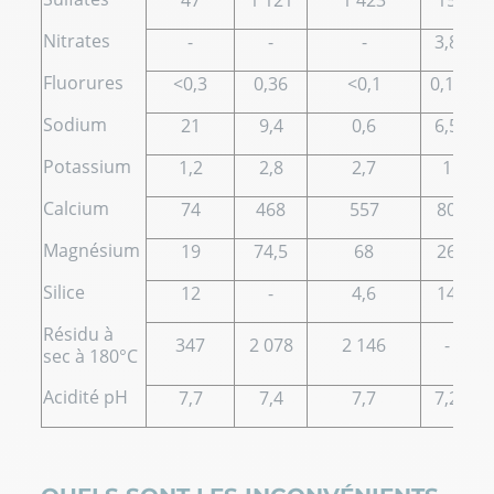
Nitrates
-
-
-
3,8
Fluorures
<0,3
0,36
<0,1
0,12
Sodium
21
9,4
0,6
6,5
Potassium
1,2
2,8
2,7
1
Calcium
74
468
557
80
Magnésium
19
74,5
68
26
Silice
12
-
4,6
14
Résidu à
347
2 078
2 146
-
sec à 180°C
Acidité pH
7,7
7,4
7,7
7,2