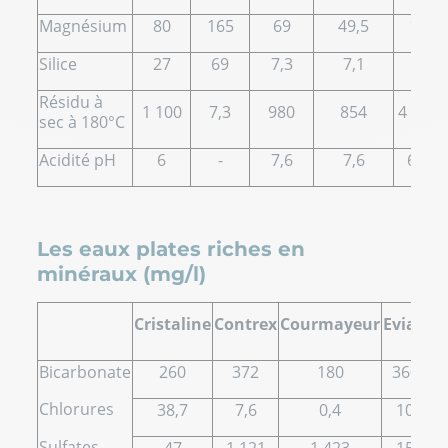
Magnésium
80
165
69
49,5
11
Silice
27
69
7,3
7,1
-
Résidu à
1 100
7,3
980
854
4 774
sec à 180°C
Acidité pH
6
-
7,6
7,6
6,6
Les eaux plates riches en
minéraux (mg/l)
Cristaline
Contrex
Courmayeur
Evian
T
Bicarbonate
260
372
180
360
Chlorures
38,7
7,6
0,4
10
Sulfates
47
1 121
1 423
15