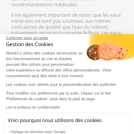
recommandations médicales.
Il est également important de noter que les eaux
minérales ne sont pas soumises aux mêmes
contraintes de qualité que l'eau du robinet,
notamment en ce qui concerne le fluor. Les eaux
Continuer sans accepter
minérales peuvent contenir jusqu'à 5 mg/l de
Gestion des Cookies
fluor, alors que la limite pour l'eau potable est
fixée à 1,5 mg/l. Cela signifie qu'une eau minérale
Nutri&Co utilise des cookies nécessaires au
avec une teneur élevée en fluor ne serait pas
bon fonctionnement du site et d'autres
autorisée dans le réseau de distribution d'eau
pouvant être utilisés pour personnaliser
potable.
votre expérience ou diffuser des offres personnalisées. Votre
consentement peut être retiré à tout moment.
QUELLES SONT LES EAUX RICHES
Les cookies sont utilisés pour la personnalisation des publicités.
EN MINÉRAUX ?
Pour modifier vos préférences par la suite, cliquez sur le lien
'Préférences de cookies' situé dans le pied de page.
Les eaux minérales ne se valent pas toutes,
Lire la politique de confidentialité
certaines sont plus ou moins riches en minéraux
que les autres. Elles ne contiennent pas non plus
Voici pourquoi nous utilisons des cookies.
forcément les mêmes minéraux, certaines vont
contenir plus de sodium et moins de magnésium
Partage de données avec Google
ou plus de chlorures et moins de potassium…