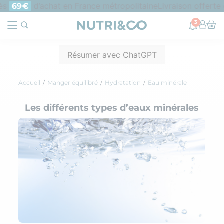
s
d’achat en France métropolitaine
Livraison offerte e
69€
3
Résumer avec ChatGPT
Accueil
Manger équilibré
Hydratation
Eau minérale
Les différents types d’eaux minérales