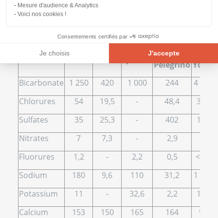
Mesure d'audience & Analytics
Voici nos cookies !
Les eaux pétillantes riches en
minéraux (mg/l)
Consentements certifiés par
Je choisis
J'accepte
San
St-
Badoit
Perrier
Quézac
Pelegrino
Yorre
Plateforme de Gestion du Consentement : Personnalisez vos Opt
Axeptio consent
Bicarbonate
1 250
420
1 000
244
4 368
Notre plateforme vous permet d'adapter et de gérer vos paramètre
Chlorures
54
19,5
-
48,4
322
Sulfates
35
25,3
-
402
174
Nitrates
7
7,3
-
2,9
-
Fluorures
1,2
-
2,2
0,5
<1,5
Sodium
180
9,6
110
31,2
1 708
Potassium
11
-
32,6
2,2
110
Calcium
153
150
165
164
90