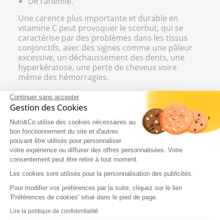
De l’anémie.
Une carence plus importante et durable en
vitamine C peut provoquer le scorbut, qui se
caractérise par des problèmes dans les tissus
conjonctifs, avec des signes comme une pâleur
excessive, un déchaussement des dents, une
hyperkératose, une perte de cheveux voire
même des hémorragies.
Continuer sans accepter
QUELS SONT LES LÉGUMES LES
Gestion des Cookies
PLUS RICHES EN VITAMINE C ?
Nutri&Co utilise des cookies nécessaires au
bon fonctionnement du site et d'autres
Voici la liste des légumes les plus riches en
pouvant être utilisés pour personnaliser
vitamine C :
votre expérience ou diffuser des offres personnalisées. Votre
Le persil
: la consommation des herbes
consentement peut être retiré à tout moment.
aromatiques en général est très bénéfique
Les cookies sont utilisés pour la personnalisation des publicités.
pour la santé. Le persil en particulier contient
Pour modifier vos préférences par la suite, cliquez sur le lien
177 mg de vitamine C, ce qui équivaut à 161%
'Préférences de cookies' situé dans le pied de page.
des apports journaliers recommandés.
Le poivron rouge
: vous profitez de 121 mg de
Lire la politique de confidentialité
vitamine C quand vous mangez 100 grammes