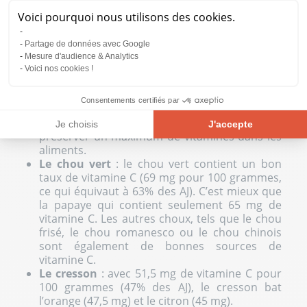
de poivron rouge (110% des AJ). C'est donc
Voici pourquoi nous utilisons des cookies.
plus de 2 fois la teneur en vitamine C d'une
orange !
Partage de données avec Google
Le brocoli
: cru, il contient 106 mg de vitamine
Mesure d'audience & Analytics
C pour 100 grammes. Cuit, cette teneur passe
Voici nos cookies !
à seulement 24 mg, la vitamine C étant très
sensible à la chaleur. C'est pourquoi il est
Consentements certifiés par
recommandé de privilégier les cuissons à
température douce, comme la vapeur, pour
Je choisis
J'accepte
préserver un maximum de vitamines dans les
Plateforme de Gestion du Consentement : Personnalisez vos Opt
Axeptio consent
aliments.
Le chou vert
: le chou vert contient un bon
Notre plateforme vous permet d'adapter et de gérer vos paramètre
taux de vitamine C (69 mg pour 100 grammes,
ce qui équivaut à 63% des AJ). C’est mieux que
la papaye qui contient seulement 65 mg de
vitamine C. Les autres choux, tels que le chou
frisé, le chou romanesco ou le chou chinois
sont également de bonnes sources de
vitamine C.
Le cresson
: avec 51,5 mg de vitamine C pour
100 grammes (47% des AJ), le cresson bat
l’orange (47,5 mg) et le citron (45 mg).