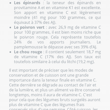
Les épinards
: la teneur des épinards en
provitamine A et en vitamine K1 est excellente.
Son apport en vitamine C est légèrement
moindre (41 mg pour 100 grammes, ce qui
équivaut à 37% des AJ).
Le poivron vert
: avec 26,9 mg de vitamine C
pour 100 grammes, il est bien moins riche que
le poivron rouge. Cela représente toutefois
24% de vos apports journaliers. Le
pamplemousse le dépasse avec ses 39% d’AJ.
Le chou rouge
: il contient seulement 18,7 mg
de vitamine C (17% des AJ). Son taux est
toutefois similaire à celui du litchi (19,2 mg).
Il est important de préciser que les modes de
conservation et de cuisson ont une grande
importance dans la teneur finale en vitamine C.
Cette dernière se dégrade au contact de l'air et
de la lumière, et plus un aliment va être conservé
longtemps, moins il aura de vitamine C. C'est
pour cela que des légumes bruts surgelés auront
plus de vitamine C que des légumes frais
conservés plus d'une semaine. Côté cuisson, les