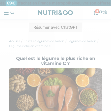
ès
d’achat en France métropolitaine
Livraison offerte 
69€
3
Résumer avec ChatGPT
Accueil
Fruits et légumes de saison
Légumes de saison
Légume riche en vitamine C
Quel est le légume le plus riche en
vitamine C ?