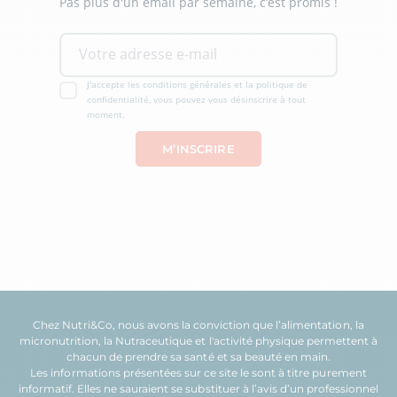
Pas plus d'un email par semaine, c’est promis !
J'accepte les conditions générales et la politique de
confidentialité, vous pouvez vous désinscrire à tout
moment.
Chez Nutri&Co, nous avons la conviction que l’
alimentation
, la
micronutrition
, la
Nutraceutique
et l'
activité physique
permettent à
chacun de prendre sa
santé
et sa
beauté
en main.
Les informations présentées sur ce site le sont à titre purement
informatif. Elles ne sauraient se substituer à l’avis d’un professionnel