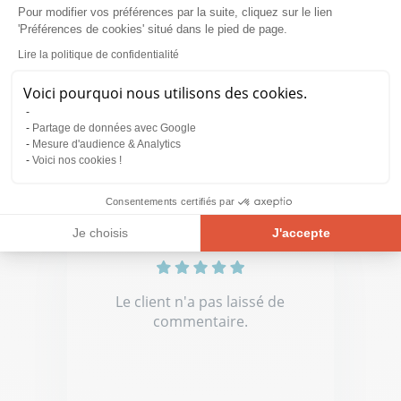
Pour modifier vos préférences par la suite, cliquez sur le lien
Le client n'a pas laissé de
'Préférences de cookies' situé dans le pied de page.
commentaire.
Lire la politique de confidentialité
Voici pourquoi nous utilisons des cookies.
Partage de données avec Google
Mesure d'audience & Analytics
Laurence P.
Voici nos cookies !
16.06.2026
Consentements certifiés par
Je choisis
J'accepte
Plateforme de Gestion du Consentement : Personnalisez vos Opt
Axeptio consent
Notre plateforme vous permet d'adapter et de gérer vos paramètre
Le client n'a pas laissé de
commentaire.