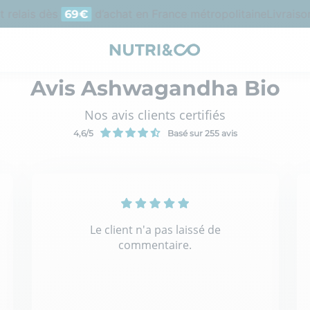
 relais dès
d’achat en France métropolitaine
Livraison
69€
Avis
Ashwagandha Bio
Nos avis clients certifiés
4,6
/5
Basé sur 255 avis
Le client n'a pas laissé de
commentaire.