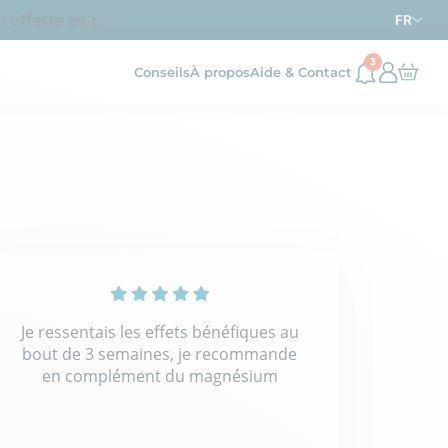
 offerte en point relais dès
d’achat en France métropo
69€
FR
3
Conseils
À propos
Aide & Contact
Je ressentais les effets bénéfiques au
bout de 3 semaines, je recommande
en complément du magnésium