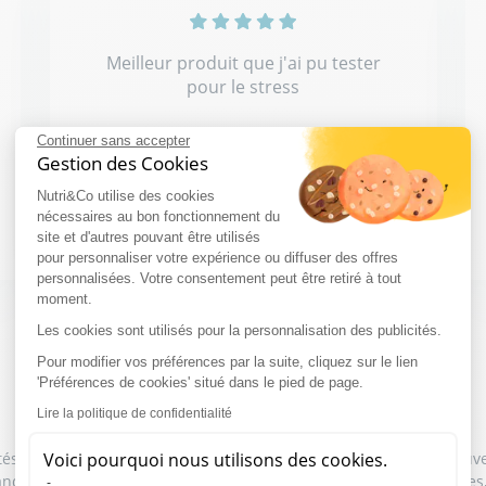
Meilleur produit que j'ai pu tester
pour le stress
Continuer sans accepter
Gestion des Cookies
Nutri&Co utilise des cookies
Chloé G.
nécessaires au bon fonctionnement du
20.07.2026
site et d'autres pouvant être utilisés
pour personnaliser votre expérience ou diffuser des offres
personnalisées. Votre consentement peut être retiré à tout
moment.
Les cookies sont utilisés pour la personnalisation des publicités.
Voir plus
Pour modifier vos préférences par la suite, cliquez sur le lien
'Préférences de cookies' situé dans le pied de page.
Lire la politique de confidentialité
s et certifiés par un service indépendant et transparent. Retrouve
Voici pourquoi nous utilisons des cookies.
wagandha Nutri&Co. Des avis sur la cure d'ashwagandha authentiques