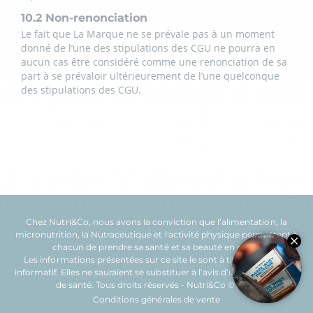
10.2 Non-renonciation
Le fait que La Marque ne se prévale pas à un moment
donné de l’une des stipulations des CGU ne pourra en
aucun cas être considéré comme une renonciation de sa
part à se prévaloir ultérieurement de l’une quelconque
des stipulations des CGU.
Chez Nutri&Co, nous avons la conviction que l’
alimentation
, la
micronutrition
, la
Nutraceutique
et l'
activité physique
permettent à
chacun de prendre sa
santé
et sa
beauté
en main.
Les informations présentées sur ce site le sont à titre purement
informatif. Elles ne sauraient se substituer à l’avis d’un professionnel
de santé. Tous droits réservés - Nutri&Co © 2026
Conditions générales de vente