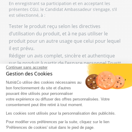
En enregistrant sa participation et en acceptant les
présentes CGU, le Candidat Ambassadeur s’engage, s’il
est sélectionné, à :
Tester le produit reçu selon les directives
d’utilisation du produit, et à ne pas utiliser le
produit pour un autre usage que celui pour lequel
il est prévu.
Rédiger un avis complet, sincère et authentique
sur le produit à partir de l’espace personnel Trustt,
Continuer sans accepter
condition sine qua non de la gratuité du produit, le
Gestion des Cookies
Candidat Ambassadeur reconnaissant être informé
Nutri&Co utilise des cookies nécessaires au
et acceptant de se voir demander le
bon fonctionnement du site et d'autres
remboursement à ses frais, du prix de vente public
pouvant être utilisés pour personnaliser
du Produit ainsi que des frais d’envoi par la
votre expérience ou diffuser des offres personnalisées. Votre
consentement peut être retiré à tout moment.
Marque organisatrice de la campagne s’il ne se
Les cookies sont utilisés pour la personnalisation des publicités.
conforme pas à cet engagement.
Ne pas utiliser de propos diffamatoires dans le
Pour modifier vos préférences par la suite, cliquez sur le lien
'Préférences de cookies' situé dans le pied de page.
cadre de la rédaction des avis, ou de propos