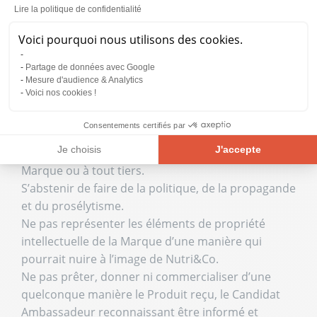
racistes, violents, xénophobes, homophobes,
Lire la politique de confidentialité
malveillants, vulgaires, obscènes, susceptibles de
Voici pourquoi nous utilisons des cookies.
porter atteinte à la vie privée et plus généralement
illicites.
Partage de données avec Google
Ne pas tester les produits et/ou participer à des
Mesure d'audience & Analytics
Voici nos cookies !
Campagnes Ambassadeurs à des fins illégales ou
frauduleuses ou d'une manière qui contrevient à
Consentements certifiés par
l'ordre public ou aux bonnes mœurs ou qui porte
Je choisis
J'accepte
préjudice de quelque manière que ce soit à La
Marque ou à tout tiers.
Plateforme de Gestion du Consentement : Personnalisez vos Opt
Axeptio consent
S’abstenir de faire de la politique, de la propagande
Notre plateforme vous permet d'adapter et de gérer vos paramètre
et du prosélytisme.
Ne pas représenter les éléments de propriété
intellectuelle de la Marque d’une manière qui
pourrait nuire à l’image de Nutri&Co.
Ne pas prêter, donner ni commercialiser d’une
quelconque manière le Produit reçu, le Candidat
Ambassadeur reconnaissant être informé et