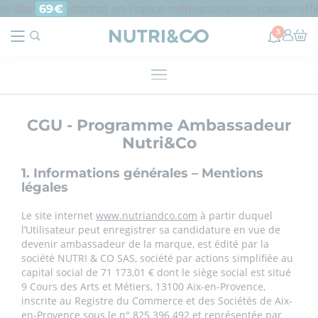
 dès
d’achat en France métropolitaine
Livraison offert
69€
3
CGU - Programme Ambassadeur
Nutri&Co
1. Informations générales – Mentions
légales
Le site internet
www.nutriandco.com
à partir duquel
l’Utilisateur peut enregistrer sa candidature en vue de
devenir ambassadeur de la marque, est édité par la
société NUTRI & CO SAS, société par actions simplifiée au
capital social de 71 173,01 € dont le siège social est situé
9 Cours des Arts et Métiers, 13100 Aix-en-Provence,
inscrite au Registre du Commerce et des Sociétés de Aix-
en-Provence sous le n° 825 396 492 et représentée par